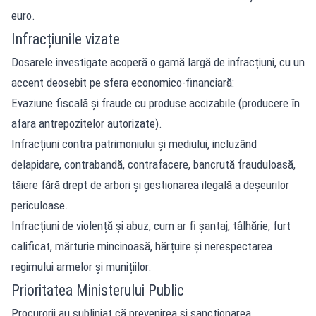
euro.
Infracțiunile vizate
Dosarele investigate acoperă o gamă largă de infracțiuni, cu un
accent deosebit pe sfera economico-financiară:
Evaziune fiscală și fraude cu produse accizabile (producere în
afara antrepozitelor autorizate).
Infracțiuni contra patrimoniului și mediului, incluzând
delapidare, contrabandă, contrafacere, bancrută frauduloasă,
tăiere fără drept de arbori și gestionarea ilegală a deșeurilor
periculoase.
Infracțiuni de violență și abuz, cum ar fi șantaj, tâlhărie, furt
calificat, mărturie mincinoasă, hărțuire și nerespectarea
regimului armelor și munițiilor.
Prioritatea Ministerului Public
Procurorii au subliniat că prevenirea și sancționarea