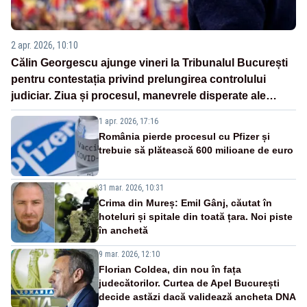
2 apr. 2026, 10:10
Călin Georgescu ajunge vineri la Tribunalul București
pentru contestația privind prelungirea controlului
judiciar. Ziua și procesul, manevrele disperate ale
Sistemului
1 apr. 2026, 17:16
România pierde procesul cu Pfizer și
trebuie să plătească 600 milioane de euro
31 mar. 2026, 10:31
Crima din Mureș: Emil Gânj, căutat în
hoteluri și spitale din toată țara. Noi piste
în anchetă
9 mar. 2026, 12:10
Florian Coldea, din nou în fața
judecătorilor. Curtea de Apel București
decide astăzi dacă validează ancheta DNA