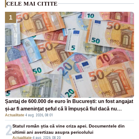
CELE MAI CITITE
1
Șantaj de 600.000 de euro în București: un fost angajat
și-ar fi amenințat șeful că îi împușcă fiul dacă nu
Actualitate
·
4 aug. 2026, 08:01
primește banii
2
Statul român știa că vine criza apei. Documentele din
ultimii ani avertizau asupra pericolului
Actualitate
-
4 aug. 2026, 08:20