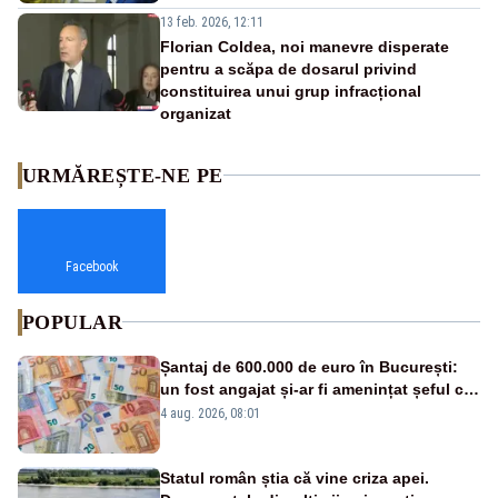
13 feb. 2026, 12:11
Florian Coldea, noi manevre disperate
pentru a scăpa de dosarul privind
constituirea unui grup infracțional
organizat
URMĂREȘTE-NE PE
Facebook
POPULAR
Șantaj de 600.000 de euro în București:
un fost angajat și-ar fi amenințat șeful că
îi împușcă fiul dacă nu primește banii
4 aug. 2026, 08:01
Statul român știa că vine criza apei.