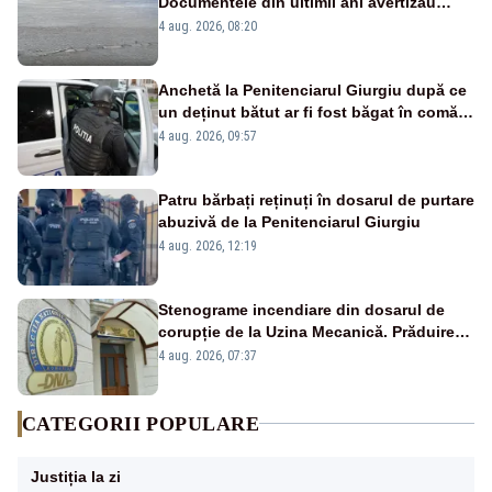
Documentele din ultimii ani avertizau
asupra pericolului
4 aug. 2026, 08:20
Anchetă la Penitenciarul Giurgiu după ce
un deținut bătut ar fi fost băgat în comă:
11 percheziții la angajații instituției
4 aug. 2026, 09:57
Patru bărbați reținuți în dosarul de purtare
abuzivă de la Penitenciarul Giurgiu
4 aug. 2026, 12:19
Stenograme incendiare din dosarul de
corupție de la Uzina Mecanică. Prăduirea
banilor din programul SAFE, interceptată
4 aug. 2026, 07:37
de DNA
CATEGORII POPULARE
Justiția la zi