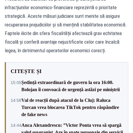
infracțiunilor economico-financiare reprezintă o prioritate
strategică. Aceste măsuri judiciare sunt menite să asigure
recuperarea prejudiciilor și să mențină stabilitatea economică.
Faptele ilicite din sfera fiscalității afectează grav echitatea
fiscală și conferă avantaje nejustificate celor care încalcă
legea, în detrimentul operatorilor economici corecți.
CITEȘTE ȘI
Ședință extraordinară de guvern la ora 16:00.
15:05
Bolojan îi convoacă de urgență astăzi pe miniștrii
Val de reacții după atacul de la Cluj: Raluca
14:58
Turcan vrea blocarea TikTok pentru răspândire
de fake news
Anca Alexandrescu: ”Victor Ponta vrea să spargă
14:44
valul suveranist. Are în spate personaje din servicii