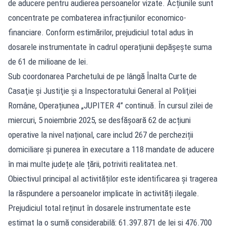
de aducere pentru audierea persoanelor vizate. Acțiunile sunt
concentrate pe combaterea infracțiunilor economico-
financiare. Conform estimărilor, prejudiciul total adus în
dosarele instrumentate în cadrul operațiunii depășește suma
de 61 de milioane de lei.
Sub coordonarea Parchetului de pe lângă Înalta Curte de
Casaţie şi Justiţie şi a Inspectoratului General al Poliţiei
Române, Operațiunea „JUPITER 4” continuă. În cursul zilei de
miercuri, 5 noiembrie 2025, se desfășoară 62 de acțiuni
operative la nivel național, care includ 267 de percheziții
domiciliare și punerea în executare a 118 mandate de aducere
în mai multe județe ale țării, potriviti realitatea.net.
Obiectivul principal al activităților este identificarea și tragerea
la răspundere a persoanelor implicate în activități ilegale.
Prejudiciul total reținut în dosarele instrumentate este
estimat la o sumă considerabilă: 61.397.871 de lei și 476.700