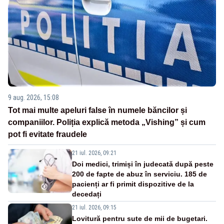
9 aug. 2026, 15:08
Tot mai multe apeluri false în numele băncilor și
companiilor. Poliția explică metoda „Vishing” și cum
pot fi evitate fraudele
21 iul. 2026, 09:21
Doi medici, trimiși în judecată după peste
200 de fapte de abuz în serviciu. 185 de
pacienți ar fi primit dispozitive de la
decedați
21 iul. 2026, 09:15
Lovitură pentru sute de mii de bugetari.