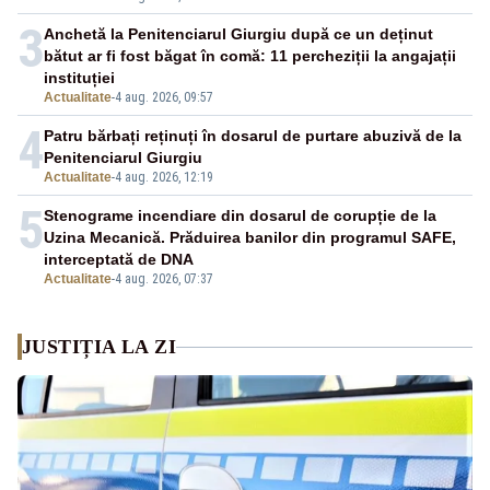
3
Anchetă la Penitenciarul Giurgiu după ce un deținut
bătut ar fi fost băgat în comă: 11 percheziții la angajații
instituției
Actualitate
-
4 aug. 2026, 09:57
4
Patru bărbați reținuți în dosarul de purtare abuzivă de la
Penitenciarul Giurgiu
Actualitate
-
4 aug. 2026, 12:19
5
Stenograme incendiare din dosarul de corupție de la
Uzina Mecanică. Prăduirea banilor din programul SAFE,
interceptată de DNA
Actualitate
-
4 aug. 2026, 07:37
JUSTIȚIA LA ZI