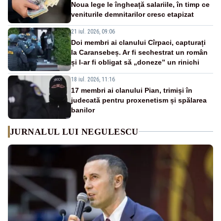
Noua lege le îngheață salariile, în timp ce
veniturile demnitarilor cresc etapizat
21 iul. 2026, 09:06
Doi membri ai clanului Cîrpaci, capturați
la Caransebeș. Ar fi sechestrat un român
și l-ar fi obligat să „doneze” un rinichi
18 iul. 2026, 11:16
17 membri ai clanului Pian, trimiși în
judecată pentru proxenetism și spălarea
banilor
JURNALUL LUI NEGULESCU