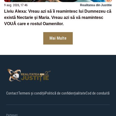
9 aug. 2026, 17:46
Realitatea din Justitie
Liviu Alexa: Vreau azi sǎ îi reamintesc lui Dumnezeu cǎ
existǎ Nectarie şi Maria. Vreau azi sǎ vǎ reamintesc
VOUǍ care e rostul Oamenilor.
Mai Multe
Contact
Termeni și condiții
Politică de confidențialitate
Cod de conduită
Parteneri: