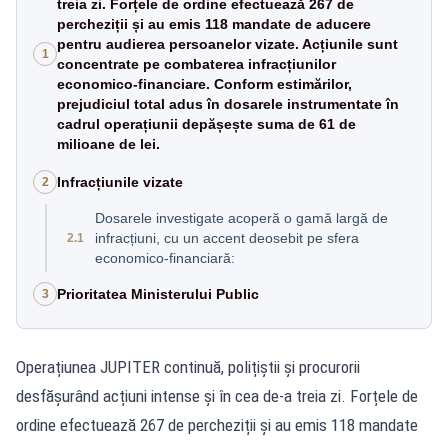
treia zi. Forțele de ordine efectuează 267 de
percheziții și au emis 118 mandate de aducere
pentru audierea persoanelor vizate. Acțiunile sunt
1
concentrate pe combaterea infracțiunilor
economico-financiare. Conform estimărilor,
prejudiciul total adus în dosarele instrumentate în
cadrul operațiunii depășește suma de 61 de
milioane de lei.
Infracțiunile vizate
2
Dosarele investigate acoperă o gamă largă de
infracțiuni, cu un accent deosebit pe sfera
2.1
economico-financiară:
Prioritatea Ministerului Public
3
Operațiunea JUPITER continuă, polițiștii și procurorii
desfășurând acțiuni intense și în cea de-a treia zi. Forțele de
ordine efectuează 267 de percheziții și au emis 118 mandate