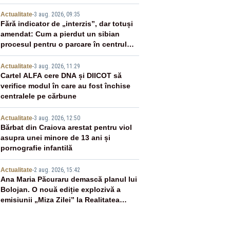
2
Actualitate
-
3 aug. 2026, 09:35
Fără indicator de „interzis”, dar totuși
amendat: Cum a pierdut un sibian
procesul pentru o parcare în centrul
orașului
3
Actualitate
-
3 aug. 2026, 11:29
Cartel ALFA cere DNA și DIICOT să
verifice modul în care au fost închise
centralele pe cărbune
4
Actualitate
-
3 aug. 2026, 12:50
Bărbat din Craiova arestat pentru viol
asupra unei minore de 13 ani și
pornografie infantilă
5
Actualitate
-
2 aug. 2026, 15:42
Ana Maria Păcuraru demască planul lui
Bolojan. O nouă ediție explozivă a
emisiunii „Miza Zilei” la Realitatea
PLUS