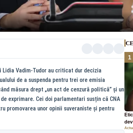
CE
1
 Lidia Vadim-Tudor au criticat dur decizia
zualului de a suspenda pentru trei ore emisia
icând măsura drept „un act de cenzură politică” și un
ii de exprimare. Cei doi parlamentari susțin că CNA
ru promovarea unor opinii suveraniste și pentru
Eti
dev
Actua
com