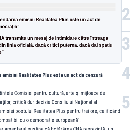
darea emisiei Realitatea Plus este un act de
mocrație”
 transmite un mesaj de intimidare către întreaga
 linia oficială, dacă critici puterea, dacă dai spațiu
e”
emisiei Realitatea Plus este un act de cenzură
ntele Comisiei pentru cultură, arte şi mijloace de
or, critică dur decizia Consiliului Național al
misiei postului Realitatea Plus pentru trei ore, calificând
ompatibil cu o democrație europeană”.
arlamentarul susține că hotărârea CNA reprezintă „un