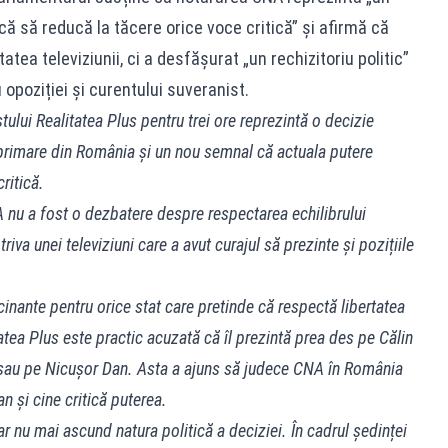
ă să reducă la tăcere orice voce critică” și afirmă că
tatea televiziunii, ci a desfășurat „un rechizitoriu politic”
opoziției și curentului suveranist.
lui Realitatea Plus pentru trei ore reprezintă o decizie
primare din România și un nou semnal că actuala putere
ritică.
 nu a fost o dezbatere despre respectarea echilibrului
otriva unei televiziuni care a avut curajul să prezinte și pozițiile
nante pentru orice stat care pretinde că respectă libertatea
atea Plus este practic acuzată că îl prezintă prea des pe Călin
n sau pe Nicușor Dan. Asta a ajuns să judece CNA în România
n și cine critică puterea.
 nu mai ascund natura politică a deciziei. În cadrul ședinței