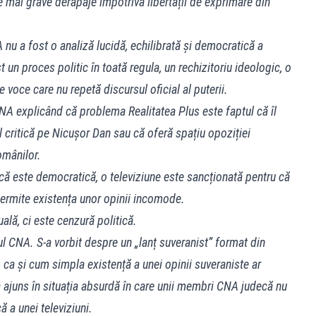
le mai grave derapaje împotriva libertății de exprimare din
nu a fost o analiză lucidă, echilibrată și democratică a
st un proces politic în toată regula, un rechizitoriu ideologic, o
 voce care nu repetă discursul oficial al puterii.
A explicând că problema Realitatea Plus este faptul că îl
l critică pe Nicușor Dan sau că oferă spațiu opoziției
omânilor.
e că este democratică, o televiziune este sancționată pentru că
permite existența unor opinii incomode.
lă, ci este cenzură politică.
rul CNA. S-a vorbit despre un „lanț suveranist” format din
 ca și cum simpla existență a unei opinii suveraniste ar
a ajuns în situația absurdă în care unii membri CNA judecă nu
ă a unei televiziuni.