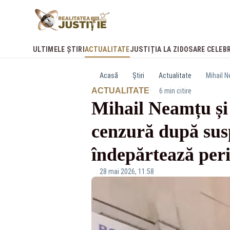
ULTIMELE ȘTIRI
ACTUALITATE
JUSTIȚIA LA ZI
DOSARE CELEB
Acasă
Știri
Actualitate
·
ACTUALITATE
6 min citire
Mihail Neamțu ș
cenzură după sus
îndepărtează peri
28 mai 2026, 11:58