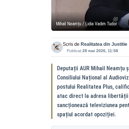
Mihail Neamțu / Lidia Vadim Tudor
Scris de
Realitatea din Justitie
Publicat:
28 mai 2026, 11:58
Deputații AUR Mihail Neamțu și
Consiliului Național al Audiovi
postului Realitatea Plus, calif
atac direct la adresa libertăț
sancționează televiziunea pent
spațiul acordat opoziției.