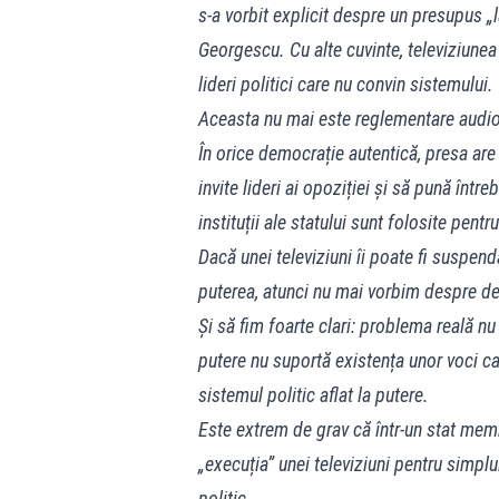
s-a vorbit explicit despre un presupus „l
Georgescu. Cu alte cuvinte, televiziunea
lideri politici care nu convin sistemului.
Aceasta nu mai este reglementare audiovi
În orice democrație autentică, presa are 
invite lideri ai opoziției și să pună înt
instituții ale statului sunt folosite pentr
Dacă unei televiziuni îi poate fi suspen
puterea, atunci nu mai vorbim despre de
Și să fim foarte clari: problema reală n
putere nu suportă existența unor voci c
sistemul politic aflat la putere.
Este extrem de grav că într-un stat me
„execuția” unei televiziuni pentru simp
politic.