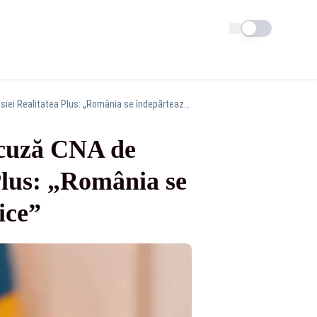
Schimba tema
Mihail Neamțu și Lidia Vadim-Tudor (AUR) acuză CNA de cenzură după suspendarea emisiei Realitatea Plus: „România se îndepărtează periculos de principiile democratice”
acuză CNA de
Plus: „România se
ice”