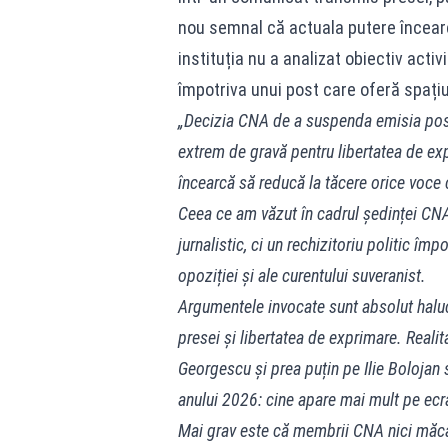
nou semnal că actuala putere încearc
instituția nu a analizat obiectiv activi
împotriva unui post care oferă spațiu 
„Decizia CNA de a suspenda emisia postu
extrem de gravă pentru libertatea de ex
încearcă să reducă la tăcere orice voce c
Ceea ce am văzut în cadrul ședinței CNA
jurnalistic, ci un rechizitoriu politic împ
opoziției și ale curentului suveranist.
Argumentele invocate sunt absolut haluci
presei și libertatea de exprimare. Realit
Georgescu și prea puțin pe Ilie Boloja
anului 2026: cine apare mai mult pe ecra
Mai grav este că membrii CNA nici măcar