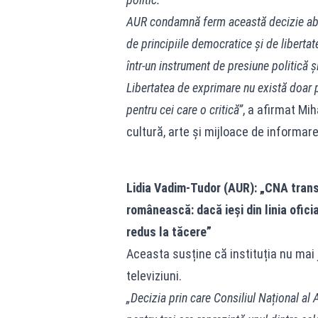
AUR condamnă ferm această decizie abuz
de principiile democratice și de liber
într-un instrument de presiune politică ș
Libertatea de exprimare nu există doar pe
pentru cei care o critică”
, a afirmat Mi
cultură, arte şi mijloace de informar
Lidia Vadim-Tudor (AUR): „CNA trans
românească: dacă ieși din linia oficia
redus la tăcere”
Aceasta susține că instituția nu mai 
televiziuni.
„Decizia prin care Consiliul Național al