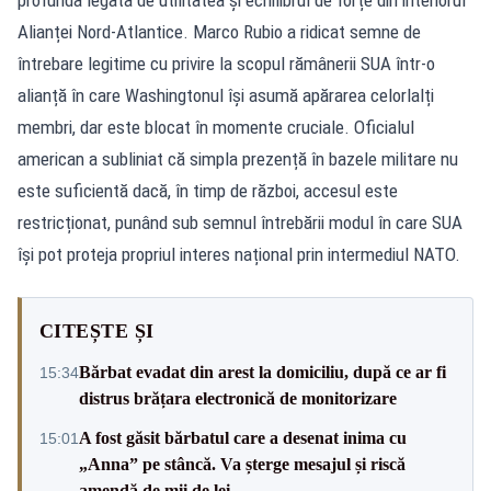
Alianței Nord-Atlantice. Marco Rubio a ridicat semne de
întrebare legitime cu privire la scopul rămânerii SUA într-o
alianță în care Washingtonul își asumă apărarea celorlalți
membri, dar este blocat în momente cruciale. Oficialul
american a subliniat că simpla prezență în bazele militare nu
este suficientă dacă, în timp de război, accesul este
restricționat, punând sub semnul întrebării modul în care SUA
își pot proteja propriul interes național prin intermediul NATO.
CITEȘTE ȘI
Bărbat evadat din arest la domiciliu, după ce ar fi
15:34
distrus brățara electronică de monitorizare
A fost găsit bărbatul care a desenat inima cu
15:01
„Anna” pe stâncă. Va șterge mesajul și riscă
amendă de mii de lei