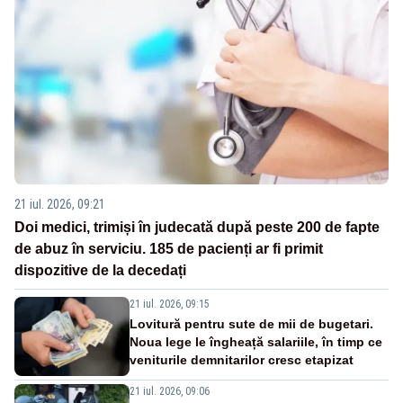
21 iul. 2026, 09:21
Doi medici, trimiși în judecată după peste 200 de fapte
de abuz în serviciu. 185 de pacienți ar fi primit
dispozitive de la decedați
21 iul. 2026, 09:15
Lovitură pentru sute de mii de bugetari.
Noua lege le îngheață salariile, în timp ce
veniturile demnitarilor cresc etapizat
21 iul. 2026, 09:06