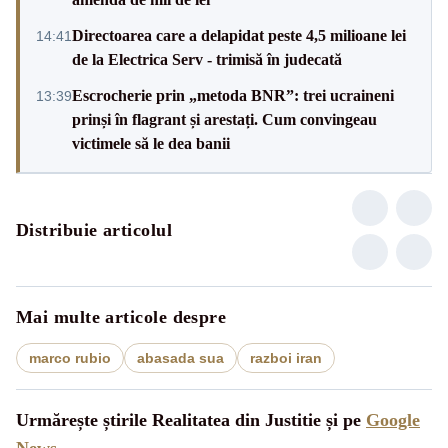
Directoarea care a delapidat peste 4,5 milioane lei
14:41
de la Electrica Serv - trimisă în judecată
Escrocherie prin „metoda BNR”: trei ucraineni
13:39
prinși în flagrant și arestați. Cum convingeau
victimele să le dea banii
Distribuie articolul
Mai multe articole despre
marco rubio
abasada sua
razboi iran
Urmărește știrile Realitatea din Justitie și pe
Google
News