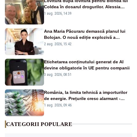
Lovitură după lovitură pentru blonda lui
Coldea în dosarul drogurilor. Alessia
Păcuraru explică decizia magistraților
1 aug. 2026, 14:39
Ana Maria Păcuraru demască planul lui
Bolojan. O nouă ediție explozivă a
emisiunii „Miza Zilei” la Realitatea PLUS
2 aug. 2026, 15:42
Etichetarea conținutului generat de AI
devine obligatorie în UE pentru companii
3 aug. 2026, 08:51
România, la limita tehnică a importurilor
de energie. Prețurile cresc alarmant -
Analiză Realitatea Plus
1 aug. 2026, 09:46
CATEGORII POPULARE