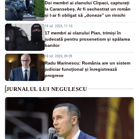
Doi membri ai clanului Cîrpaci, capturați
la Caransebeș. Ar fi sechestrat un român
și l-ar fi obligat să „doneze” un rinichi
18 iul. 2026, 11:16
17 membri ai clanului Pian, trimiși în
judecată pentru proxenetism și spălarea
banilor
18 iul. 2026, 09:09
Radu Marinescu: România are un sistem
judiciar funcțional și înregistrează
progrese
JURNALUL LUI NEGULESCU