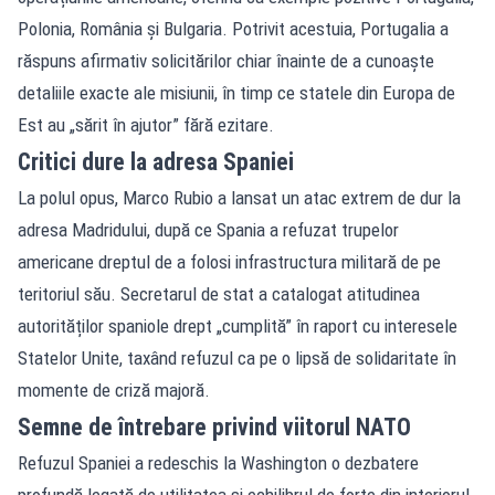
Polonia, România și Bulgaria. Potrivit acestuia, Portugalia a
răspuns afirmativ solicitărilor chiar înainte de a cunoaște
detaliile exacte ale misiunii, în timp ce statele din Europa de
Est au „sărit în ajutor” fără ezitare.
Critici dure la adresa Spaniei
La polul opus, Marco Rubio a lansat un atac extrem de dur la
adresa Madridului, după ce Spania a refuzat trupelor
americane dreptul de a folosi infrastructura militară de pe
teritoriul său. Secretarul de stat a catalogat atitudinea
autorităților spaniole drept „cumplită” în raport cu interesele
Statelor Unite, taxând refuzul ca pe o lipsă de solidaritate în
momente de criză majoră.
Semne de întrebare privind viitorul NATO
Refuzul Spaniei a redeschis la Washington o dezbatere
profundă legată de utilitatea și echilibrul de forțe din interiorul