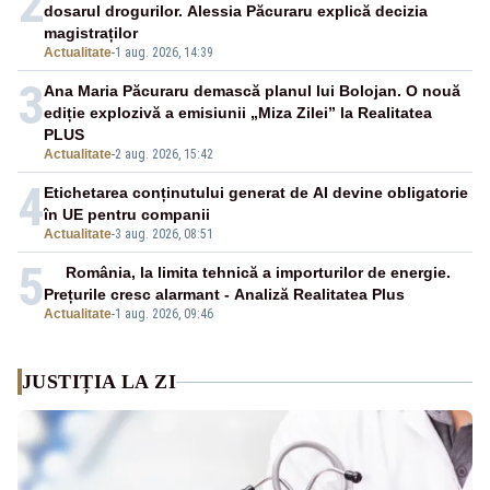
2
dosarul drogurilor. Alessia Păcuraru explică decizia
magistraților
Actualitate
-
1 aug. 2026, 14:39
3
Ana Maria Păcuraru demască planul lui Bolojan. O nouă
ediție explozivă a emisiunii „Miza Zilei” la Realitatea
PLUS
Actualitate
-
2 aug. 2026, 15:42
4
Etichetarea conținutului generat de AI devine obligatorie
în UE pentru companii
Actualitate
-
3 aug. 2026, 08:51
5
România, la limita tehnică a importurilor de energie.
Prețurile cresc alarmant - Analiză Realitatea Plus
Actualitate
-
1 aug. 2026, 09:46
JUSTIȚIA LA ZI