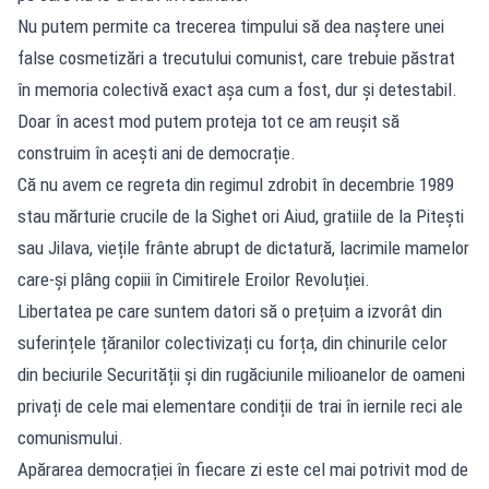
Nu putem permite ca trecerea timpului să dea naștere unei
false cosmetizări a trecutului comunist, care trebuie păstrat
în memoria colectivă exact așa cum a fost, dur și detestabil.
Doar în acest mod putem proteja tot ce am reușit să
construim în acești ani de democrație.
Că nu avem ce regreta din regimul zdrobit în decembrie 1989
stau mărturie crucile de la Sighet ori Aiud, gratiile de la Pitești
sau Jilava, viețile frânte abrupt de dictatură, lacrimile mamelor
care-și plâng copiii în Cimitirele Eroilor Revoluției.
Libertatea pe care suntem datori să o prețuim a izvorât din
suferințele țăranilor colectivizați cu forța, din chinurile celor
din beciurile Securității și din rugăciunile milioanelor de oameni
privați de cele mai elementare condiții de trai în iernile reci ale
comunismului.
Apărarea democrației în fiecare zi este cel mai potrivit mod de