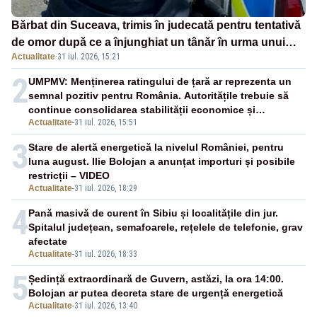
Bărbat din Suceava, trimis în judecată pentru tentativă
de omor după ce a înjunghiat un tânăr în urma unui
Actualitate
·
31 iul. 2026, 15:21
conflict izbucnit
2
UMPMV: Menținerea ratingului de țară ar reprezenta un
semnal pozitiv pentru România. Autoritățile trebuie să
continue consolidarea stabilității economice și
Actualitate
-
31 iul. 2026, 15:51
financiare
3
Stare de alertă energetică la nivelul României, pentru
luna august. Ilie Bolojan a anunțat importuri și posibile
restricții – VIDEO
Actualitate
-
31 iul. 2026, 18:29
4
Pană masivă de curent în Sibiu și localitățile din jur.
Spitalul județean, semafoarele, rețelele de telefonie, grav
afectate
Actualitate
-
31 iul. 2026, 18:33
5
Ședință extraordinară de Guvern, astăzi, la ora 14:00.
Bolojan ar putea decreta stare de urgență energetică
Actualitate
-
31 iul. 2026, 13:40