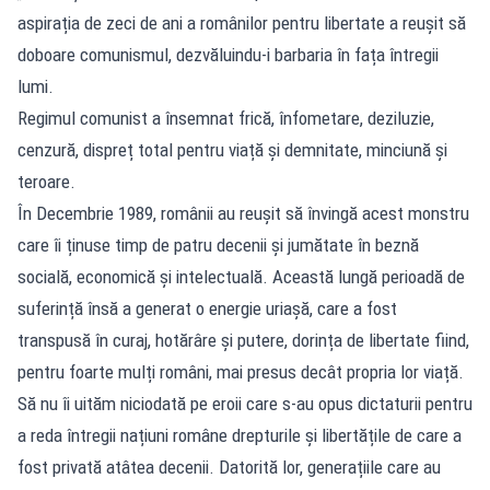
aspirația de zeci de ani a românilor pentru libertate a reușit să
doboare comunismul, dezvăluindu-i barbaria în fața întregii
lumi.
Regimul comunist a însemnat frică, înfometare, deziluzie,
cenzură, dispreț total pentru viață și demnitate, minciună și
teroare.
În Decembrie 1989, românii au reușit să învingă acest monstru
care îi ținuse timp de patru decenii și jumătate în beznă
socială, economică și intelectuală. Această lungă perioadă de
suferință însă a generat o energie uriașă, care a fost
transpusă în curaj, hotărâre și putere, dorința de libertate fiind,
pentru foarte mulți români, mai presus decât propria lor viață.
Să nu îi uităm niciodată pe eroii care s-au opus dictaturii pentru
a reda întregii națiuni române drepturile și libertățile de care a
fost privată atâtea decenii. Datorită lor, generațiile care au