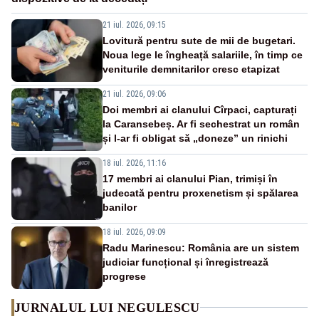
21 iul. 2026, 09:15
Lovitură pentru sute de mii de bugetari.
Noua lege le îngheață salariile, în timp ce
veniturile demnitarilor cresc etapizat
21 iul. 2026, 09:06
Doi membri ai clanului Cîrpaci, capturați
la Caransebeș. Ar fi sechestrat un român
și l-ar fi obligat să „doneze” un rinichi
18 iul. 2026, 11:16
17 membri ai clanului Pian, trimiși în
judecată pentru proxenetism și spălarea
banilor
18 iul. 2026, 09:09
Radu Marinescu: România are un sistem
judiciar funcțional și înregistrează
progrese
JURNALUL LUI NEGULESCU