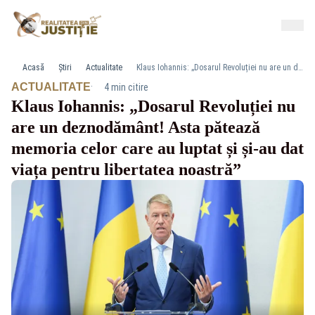
Acasă
Știri
Actualitate
Klaus Iohannis: „Dosarul Revoluției nu are un deznodământ! Asta pătează memoria celor care au luptat și și-au dat viața pentru libertatea noastră”
·
ACTUALITATE
4 min citire
Klaus Iohannis: „Dosarul Revoluției nu
are un deznodământ! Asta pătează
memoria celor care au luptat și și-au dat
viața pentru libertatea noastră”