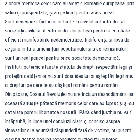
a onora memoria celor care au visat o Românie europeană, prin
valori și prosperitate, și au pătimit pentru acest ideal.
Sunt necesare eforturi constante la nivelul autorităților, al
societății civile și al cetățenilor deopotrivă pentru a combate
eficient manifestările nedemocratice. Indiferența și lipsa de
acțiune în fața amenințării populismului și a extremismului
sunt un real pericol pentru orice societate democratică.
Instituții puternic atașate statului de drept, respectării legii și
protejării cetățenilor nu sunt doar idealuri și așteptări legitime,
ci drepturi pe care le-au câștigat românii pentru români.
Din păcate, Dosarul Revoluției nu are încă un deznodământ, iar
această situație pătează memoria celor care au luptat și și-au
dat viața pentru libertatea noastră. Până când justiția nu va fi
înfăptuită, în lipsa unei concluzii clare și concise asupra
vinovaților și a asumării răspunderii față de victime, nu putem
discuta despre deplina reconciliere cu trecutul dureros.