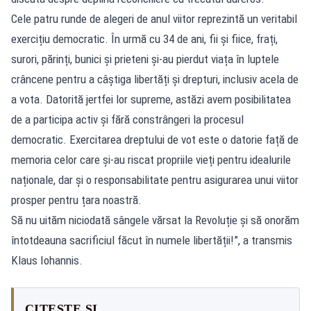
Cele patru runde de alegeri de anul viitor reprezintă un veritabil
exercițiu democratic. În urmă cu 34 de ani, fii și fiice, frați,
surori, părinți, bunici și prieteni și-au pierdut viața în luptele
crâncene pentru a câștiga libertăți și drepturi, inclusiv acela de
a vota. Datorită jertfei lor supreme, astăzi avem posibilitatea
de a participa activ și fără constrângeri la procesul
democratic. Exercitarea dreptului de vot este o datorie față de
memoria celor care și-au riscat propriile vieți pentru idealurile
naționale, dar și o responsabilitate pentru asigurarea unui viitor
prosper pentru țara noastră.
Să nu uităm niciodată sângele vărsat la Revoluție și să onorăm
întotdeauna sacrificiul făcut în numele libertății!”, a transmis
Klaus Iohannis.
CITEȘTE ȘI