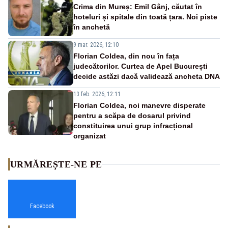
Crima din Mureș: Emil Gânj, căutat în
hoteluri și spitale din toată țara. Noi piste
în anchetă
9 mar. 2026, 12:10
Florian Coldea, din nou în fața
judecătorilor. Curtea de Apel București
decide astăzi dacă validează ancheta DNA
13 feb. 2026, 12:11
Florian Coldea, noi manevre disperate
pentru a scăpa de dosarul privind
constituirea unui grup infracțional
organizat
URMĂREȘTE-NE PE
Facebook