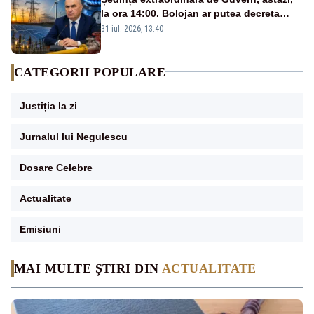
la ora 14:00. Bolojan ar putea decreta
stare de urgență energetică
31 iul. 2026, 13:40
CATEGORII POPULARE
Justiția la zi
Jurnalul lui Negulescu
Dosare Celebre
Actualitate
Emisiuni
MAI MULTE ȘTIRI DIN
ACTUALITATE