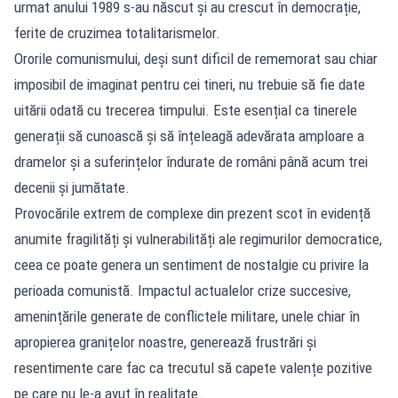
urmat anului 1989 s-au născut și au crescut în democrație,
ferite de cruzimea totalitarismelor.
Ororile comunismului, deși sunt dificil de rememorat sau chiar
imposibil de imaginat pentru cei tineri, nu trebuie să fie date
uitării odată cu trecerea timpului. Este esențial ca tinerele
generații să cunoască și să înțeleagă adevărata amploare a
dramelor și a suferințelor îndurate de români până acum trei
decenii și jumătate.
Provocările extrem de complexe din prezent scot în evidență
anumite fragilități și vulnerabilități ale regimurilor democratice,
ceea ce poate genera un sentiment de nostalgie cu privire la
perioada comunistă. Impactul actualelor crize succesive,
amenințările generate de conflictele militare, unele chiar în
apropierea granițelor noastre, generează frustrări și
resentimente care fac ca trecutul să capete valențe pozitive
pe care nu le-a avut în realitate.