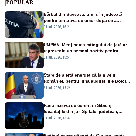
POPULAR
Bărbat din Suceava, trimis în judecată
pentru tentativă de omor după ce a
înjunghiat un tânăr în urma unui conflict
31 iul. 2026, 15:21
izbucnit
UMPMV: Menținerea ratingului de țară ar
reprezenta un semnal pozitiv pentru
România. Autoritățile trebuie să continue
31 iul. 2026, 15:51
consolidarea stabilității economice și
financiare
Stare de alertă energetică la nivelul
României, pentru luna august. Ilie Bolojan
a anunțat importuri și posibile restricții –
31 iul. 2026, 18:29
VIDEO
Pană masivă de curent în Sibiu și
localitățile din jur. Spitalul județean,
semafoarele, rețelele de telefonie, grav
31 iul. 2026, 18:33
afectate
Ședință extraordinară de Guvern, astăzi,