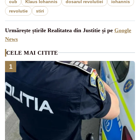
cub
Klaus Iohannis
dosarul revolutiei
iohannis
revolutie
stiri
Urmărește știrile Realitatea din Justitie și pe
Google
News
CELE MAI CITITE
1