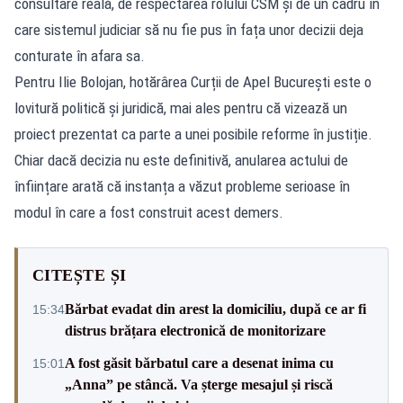
consultare reală, de respectarea rolului CSM și de un cadru în
care sistemul judiciar să nu fie pus în fața unor decizii deja
conturate în afara sa.
Pentru Ilie Bolojan, hotărârea Curții de Apel București este o
lovitură politică și juridică, mai ales pentru că vizează un
proiect prezentat ca parte a unei posibile reforme în justiție.
Chiar dacă decizia nu este definitivă, anularea actului de
înființare arată că instanța a văzut probleme serioase în
modul în care a fost construit acest demers.
CITEȘTE ȘI
Bărbat evadat din arest la domiciliu, după ce ar fi
15:34
distrus brățara electronică de monitorizare
A fost găsit bărbatul care a desenat inima cu
15:01
„Anna” pe stâncă. Va șterge mesajul și riscă