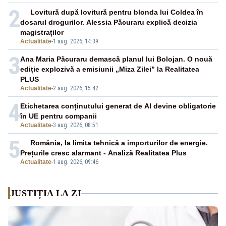
2
Lovitură după lovitură pentru blonda lui Coldea în
dosarul drogurilor. Alessia Păcuraru explică decizia
magistraților
Actualitate
-
1 aug. 2026, 14:39
3
Ana Maria Păcuraru demască planul lui Bolojan. O nouă
ediție explozivă a emisiunii „Miza Zilei” la Realitatea
PLUS
Actualitate
-
2 aug. 2026, 15:42
4
Etichetarea conținutului generat de AI devine obligatorie
în UE pentru companii
Actualitate
-
3 aug. 2026, 08:51
5
România, la limita tehnică a importurilor de energie.
Prețurile cresc alarmant - Analiză Realitatea Plus
Actualitate
-
1 aug. 2026, 09:46
JUSTIȚIA LA ZI