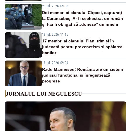
21 iul. 2026, 09:06
Doi membri ai clanului Cîrpaci, capturați
la Caransebeș. Ar fi sechestrat un român
și l-ar fi obligat să „doneze” un rinichi
18 iul. 2026, 11:16
17 membri ai clanului Pian, trimiși în
judecată pentru proxenetism și spălarea
banilor
18 iul. 2026, 09:09
Radu Marinescu: România are un sistem
judiciar funcțional și înregistrează
progrese
JURNALUL LUI NEGULESCU