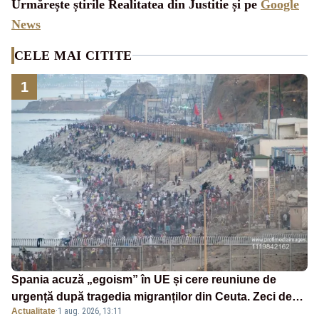
Urmărește știrile Realitatea din Justitie și pe
Google
News
CELE MAI CITITE
1
Spania acuză „egoism” în UE și cere reuniune de
urgență după tragedia migranților din Ceuta. Zeci de
Actualitate
·
1 aug. 2026, 13:11
oameni au murit