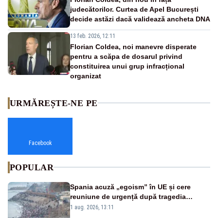
judecătorilor. Curtea de Apel București
decide astăzi dacă validează ancheta DNA
13 feb. 2026, 12:11
Florian Coldea, noi manevre disperate
pentru a scăpa de dosarul privind
constituirea unui grup infracțional
organizat
URMĂREȘTE-NE PE
Facebook
POPULAR
Spania acuză „egoism” în UE și cere
reuniune de urgență după tragedia
migranților din Ceuta. Zeci de oameni au
1 aug. 2026, 13:11
murit