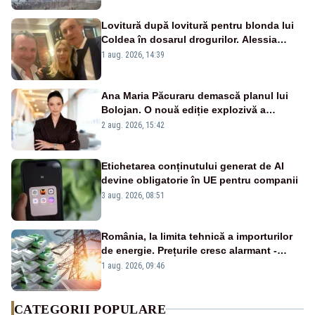
Lovitură după lovitură pentru blonda lui
Coldea în dosarul drogurilor. Alessia
Păcuraru explică decizia magistraților
1 aug. 2026, 14:39
Ana Maria Păcuraru demască planul lui
Bolojan. O nouă ediție explozivă a
emisiunii „Miza Zilei” la Realitatea PLUS
2 aug. 2026, 15:42
Etichetarea conținutului generat de AI
devine obligatorie în UE pentru companii
3 aug. 2026, 08:51
România, la limita tehnică a importurilor
de energie. Prețurile cresc alarmant -
Analiză Realitatea Plus
1 aug. 2026, 09:46
CATEGORII POPULARE