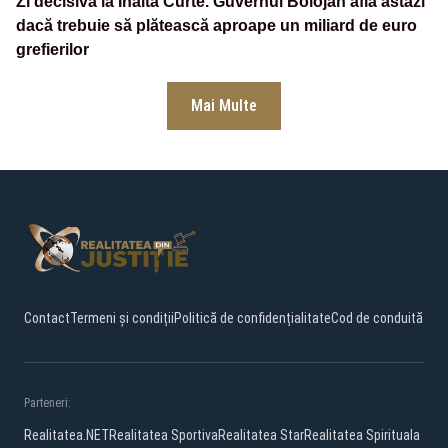
Zi decisivă la Înalta Curte. Guvernul Bolojan află astăzi
dacă trebuie să plătească aproape un miliard de euro
grefierilor
Mai Multe
Contact
Termeni și condiții
Politică de confidențialitate
Cod de conduită
Parteneri:
Realitatea.NET
Realitatea Sportiva
Realitatea Star
Realitatea Spirituala