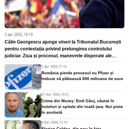
2 apr. 2026, 10:10
Călin Georgescu ajunge vineri la Tribunalul București
pentru contestația privind prelungirea controlului
judiciar. Ziua și procesul, manevrele disperate ale
Sistemului
1 apr. 2026, 17:16
România pierde procesul cu Pfizer și
trebuie să plătească 600 milioane de euro
31 mar. 2026, 10:31
Crima din Mureș: Emil Gânj, căutat în
hoteluri și spitale din toată țara. Noi piste
în anchetă
9 mar. 2026, 12:10
Florian Coldea, din nou în fața