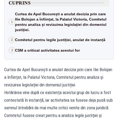
CUPRINS
Curtea de Apel București a anulat decizia prin care
Ilie Bolojan a înființat, la Palatul Victoria, Comitetul
1
pentru analiza și revizuirea legislației din domeniul
justiției.
Comitetul pentru legile justiției, anulat de instanță
2
CSM a criticat activitatea acestui for
3
Curtea de Apel București a anulat decizia prin care Ilie Bolojan
a înființat, la Palatul Victoria, Comitetul pentru analiza și
revizuirea legislației din domeniul justiției.
Hotărârea vine după ce existența acestui grup de lucru a fost
contestată în instanță, iar activitatea sa fusese deja pusă sub
semnul întrebării de mai multe critici venite din zona juridică.
Comitetul fusese creat pentru a analiza legile justiției și