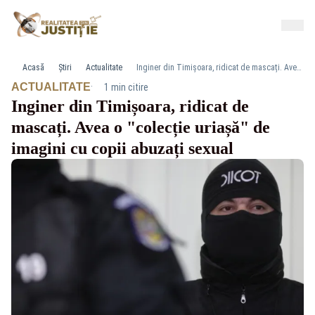
Acasă
Știri
Actualitate
Inginer din Timișoara, ridicat de mascați. Avea o "colecție uriașă" de imagini cu copii abuzați sexual
·
ACTUALITATE
1 min citire
Inginer din Timișoara, ridicat de
mascați. Avea o "colecție uriașă" de
imagini cu copii abuzați sexual