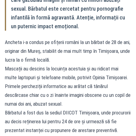
sexual. Bărbatul este cercetat pentru pornografie
infantilă în formă agravantă. Atenție, informații cu
un puternic impact emoțional.
Ancheta i-a condus pe ofițerii români la un bărbat de 28 de ani,
originar din Mureș, stabilit de mai mult timp în Timișoara, unde
lucra la o firmă locală.
Mascații au descins la locuința acestuia și au ridicat mai
multe laptopuri și telefoane mobile, potrivit
Opinia Timișoarei.
Primele percheziții informatice au arătat că tânărul
descărcase chiar cu o zi înainte imagini obscene cu un copil de
numai doi ani, abuzat sexual.
Bărbatul a fost dus la sediul DIICOT Timișoara, unde procurorii
au decis reținerea lui pentru 24 de ore și urmează să fie
prezentat instanței cu propunere de arestare preventivă.