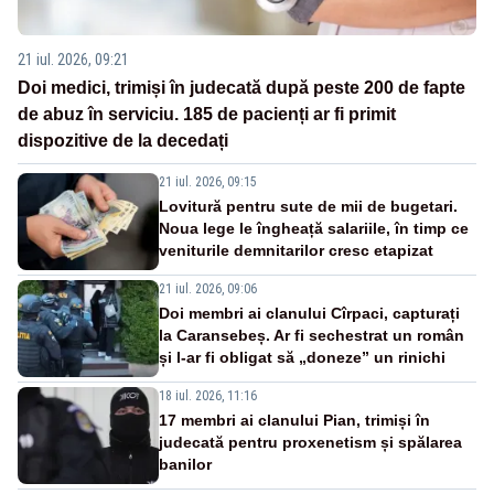
21 iul. 2026, 09:21
Doi medici, trimiși în judecată după peste 200 de fapte
de abuz în serviciu. 185 de pacienți ar fi primit
dispozitive de la decedați
21 iul. 2026, 09:15
Lovitură pentru sute de mii de bugetari.
Noua lege le îngheață salariile, în timp ce
veniturile demnitarilor cresc etapizat
21 iul. 2026, 09:06
Doi membri ai clanului Cîrpaci, capturați
la Caransebeș. Ar fi sechestrat un român
și l-ar fi obligat să „doneze” un rinichi
18 iul. 2026, 11:16
17 membri ai clanului Pian, trimiși în
judecată pentru proxenetism și spălarea
banilor