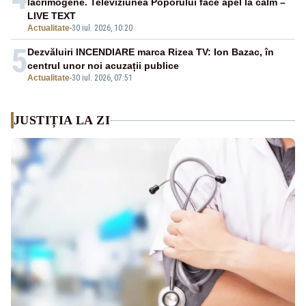
lacrimogene. Televiziunea Poporului face apel la calm –
LIVE TEXT
Actualitate
-
30 iul. 2026, 10:20
5
Dezvăluiri INCENDIARE marca Rizea TV: Ion Bazac, în
centrul unor noi acuzații publice
Actualitate
-
30 iul. 2026, 07:51
JUSTIȚIA LA ZI