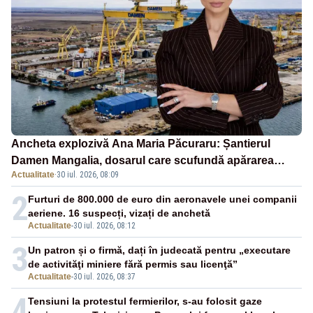
Ancheta explozivă Ana Maria Păcuraru: Șantierul
Damen Mangalia, dosarul care scufundă apărarea
Actualitate
·
30 iul. 2026, 08:09
României
2
Furturi de 800.000 de euro din aeronavele unei companii
aeriene. 16 suspecți, vizați de anchetă
Actualitate
-
30 iul. 2026, 08:12
3
Un patron și o firmă, dați în judecată pentru „executare
de activităţi miniere fără permis sau licenţă”
Actualitate
-
30 iul. 2026, 08:37
4
Tensiuni la protestul fermierilor, s-au folosit gaze