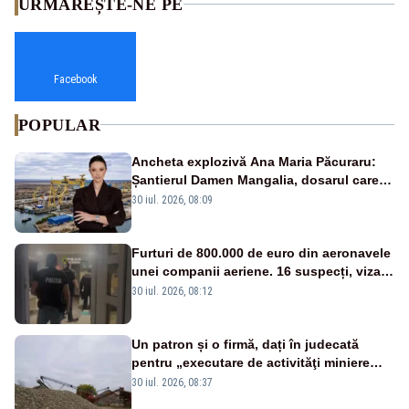
URMĂREȘTE-NE PE
Facebook
POPULAR
Ancheta explozivă Ana Maria Păcuraru:
Șantierul Damen Mangalia, dosarul care
scufundă apărarea României
30 iul. 2026, 08:09
Furturi de 800.000 de euro din aeronavele
unei companii aeriene. 16 suspecți, vizați
de anchetă
30 iul. 2026, 08:12
Un patron și o firmă, dați în judecată
pentru „executare de activităţi miniere
fără permis sau licenţă”
30 iul. 2026, 08:37