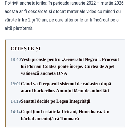
Potrivit anchetatorilor, în perioada ianuarie 2022 – martie 2026,
acesta ar fi descărcat și stocat materiale video cu minori cu
vârste între 2 și 10 ani, pe care ulterior le-ar fi încărcat pe o
altă platformă.
CITEȘTE ȘI
Vești proaste pentru „Generalul Negru”. Procesul
18:40
lui Florian Coldea poate începe. Curtea de Apel
validează ancheta DNA
Când va fi repornit sistemul de cadastru după
18:01
atacul hackerilor. Anunțul făcut de autorități
Senatul decide pe Legea Integrității
14:19
Copil ținut ostatic la Uricani, Hunedoara. Un
14:14
bărbat amenință că îl omoară