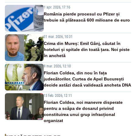
Sistemului
1 apr. 2026, 17:16
România pierde procesul cu Pfizer și
trebuie să plătească 600 milioane de euro
31 mar. 2026, 10:31
Crima din Mureș: Emil Gânj, căutat în
hoteluri și spitale din toată țara. Noi piste
în anchetă
9 mar. 2026, 12:10
Florian Coldea, din nou în fața
judecătorilor. Curtea de Apel București
decide astăzi dacă validează ancheta DNA
13 feb. 2026, 12:11
Florian Coldea, noi manevre disperate
pentru a scăpa de dosarul privind
constituirea unui grup infracțional
organizat