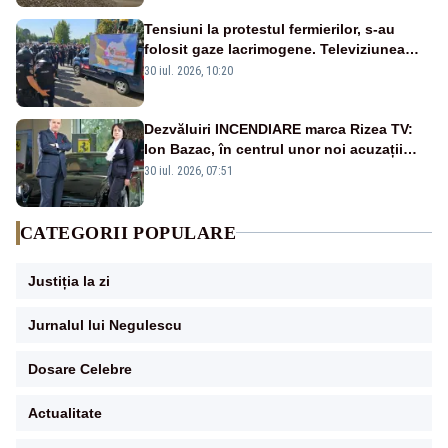
Tensiuni la protestul fermierilor, s-au
folosit gaze lacrimogene. Televiziunea
Poporului face apel la calm – LIVE TEXT
30 iul. 2026, 10:20
Dezvăluiri INCENDIARE marca Rizea TV:
Ion Bazac, în centrul unor noi acuzații
publice
30 iul. 2026, 07:51
CATEGORII POPULARE
Justiția la zi
Jurnalul lui Negulescu
Dosare Celebre
Actualitate