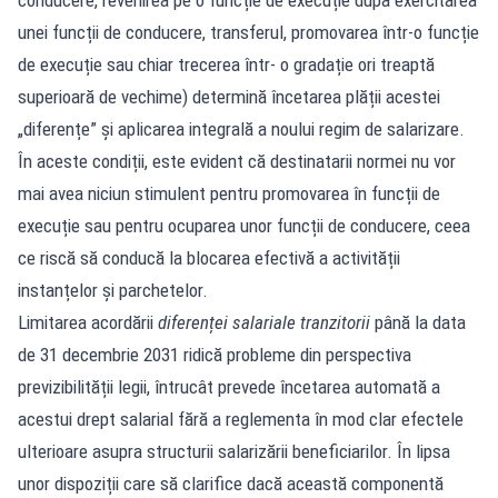
unei funcții de conducere, transferul, promovarea într-o funcție
de execuție sau chiar trecerea într- o gradație ori treaptă
superioară de vechime) determină încetarea plății acestei
„diferențe” și aplicarea integrală a noului regim de salarizare.
În aceste condiții, este evident că destinatarii normei nu vor
mai avea niciun stimulent pentru promovarea în funcții de
execuție sau pentru ocuparea unor funcții de conducere, ceea
ce riscă să conducă la blocarea efectivă a activității
instanțelor și parchetelor.
Limitarea acordării
diferenței salariale tranzitorii
până la data
de 31 decembrie 2031 ridică probleme din perspectiva
previzibilității legii, întrucât prevede încetarea automată a
acestui drept salarial fără a reglementa în mod clar efectele
ulterioare asupra structurii salarizării beneficiarilor. În lipsa
unor dispoziții care să clarifice dacă această componentă