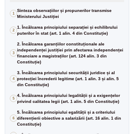
Sinteza observațiilor și propunerilor transmise
1
Ministerului Justiției
1. Încălcarea principiului separației și echilibrului
2
puterilor în stat (art. 1 alin. 4 din Constituție)
2. Încălcarea garanțiilor constituționale ale
independenței justiției prin afectarea independenței
3
financiare a magistraților (art. 124 alin. 3 din
Constituție)
3. Încălcarea principiului securității juridice și al
protecției încrederii legitime (art. 1 alin. 3 și alin. 5
4
din Constituție)
4. Încălcarea principiului legalității și a exigențelor
5
privind calitatea legii (art. 1 alin. 5 din Constituție)
5. Încălcarea principiului egalității și a criteriului
diferențierii obiective a salarizării (art. 16 alin. 1 din
6
Constituție)