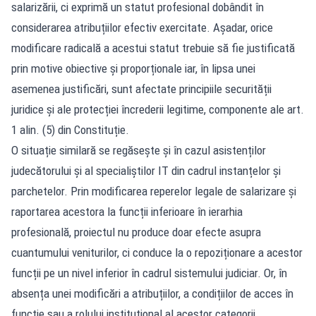
salarizării, ci exprimă un statut profesional dobândit în
considerarea atribuțiilor efectiv exercitate. Așadar, orice
modificare radicală a acestui statut trebuie să fie justificată
prin motive obiective și proporționale iar, în lipsa unei
asemenea justificări, sunt afectate principiile securității
juridice și ale protecției încrederii legitime, componente ale art.
1 alin. (5) din Constituție.
O situație similară se regăsește și în cazul asistenților
judecătorului și al specialiștilor IT din cadrul instanțelor și
parchetelor. Prin modificarea reperelor legale de salarizare și
raportarea acestora la funcții inferioare în ierarhia
profesională, proiectul nu produce doar efecte asupra
cuantumului veniturilor, ci conduce la o repoziționare a acestor
funcții pe un nivel inferior în cadrul sistemului judiciar. Or, în
absența unei modificări a atribuțiilor, a condițiilor de acces în
funcție sau a rolului instituțional al acestor categorii