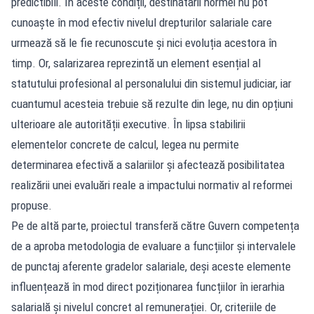
predictibili. În aceste condiții, destinatarii normei nu pot
cunoaște în mod efectiv nivelul drepturilor salariale care
urmează să le fie recunoscute și nici evoluția acestora în
timp. Or, salarizarea reprezintă un element esențial al
statutului profesional al personalului din sistemul judiciar, iar
cuantumul acesteia trebuie să rezulte din lege, nu din opțiuni
ulterioare ale autorității executive. În lipsa stabilirii
elementelor concrete de calcul, legea nu permite
determinarea efectivă a salariilor și afectează posibilitatea
realizării unei evaluări reale a impactului normativ al reformei
propuse.
Pe de altă parte, proiectul transferă către Guvern competența
de a aproba metodologia de evaluare a funcțiilor și intervalele
de punctaj aferente gradelor salariale, deși aceste elemente
influențează în mod direct poziționarea funcțiilor în ierarhia
salarială și nivelul concret al remunerației. Or, criteriile de