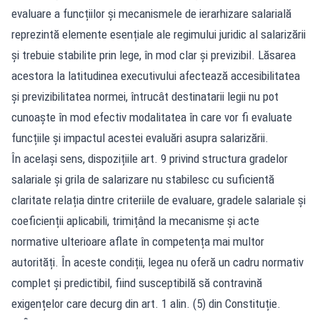
evaluare a funcțiilor și mecanismele de ierarhizare salarială
reprezintă elemente esențiale ale regimului juridic al salarizării
și trebuie stabilite prin lege, în mod clar și previzibil. Lăsarea
acestora la latitudinea executivului afectează accesibilitatea
și previzibilitatea normei, întrucât destinatarii legii nu pot
cunoaște în mod efectiv modalitatea în care vor fi evaluate
funcțiile și impactul acestei evaluări asupra salarizării.
În același sens, dispozițiile art. 9 privind structura gradelor
salariale și grila de salarizare nu stabilesc cu suficientă
claritate relația dintre criteriile de evaluare, gradele salariale și
coeficienții aplicabili, trimițând la mecanisme și acte
normative ulterioare aflate în competența mai multor
autorități. În aceste condiții, legea nu oferă un cadru normativ
complet și predictibil, fiind susceptibilă să contravină
exigențelor care decurg din art. 1 alin. (5) din Constituție.