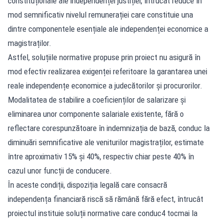
constituționale ale independenței justiției, întrucât reduce în
mod semnificativ nivelul remunerației care constituie una
dintre componentele esențiale ale independenței economice a
magistraților.
Astfel, soluțiile normative propuse prin proiect nu asigură în
mod efectiv realizarea exigenței referitoare la garantarea unei
reale independențe economice a judecătorilor și procurorilor.
Modalitatea de stabilire a coeficienților de salarizare și
eliminarea unor componente salariale existente, fără o
reflectare corespunzătoare în indemnizația de bază, conduc la
diminuări semnificative ale veniturilor magistraților, estimate
între aproximativ 15% și 40%, respectiv chiar peste 40% în
cazul unor funcții de conducere.
În aceste condiții, dispoziția legală care consacră
independența financiară riscă să rămână fără efect, întrucât
proiectul instituie soluții normative care conduc4 tocmai la