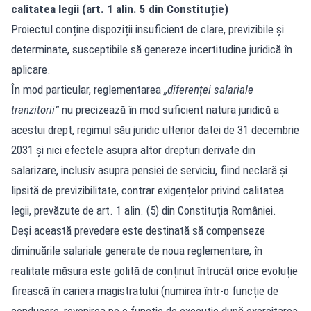
calitatea legii (art. 1 alin. 5 din Constituție)
Proiectul conține dispoziții insuficient de clare, previzibile și
determinate, susceptibile să genereze incertitudine juridică în
aplicare.
În mod particular, reglementarea
„diferenței salariale
tranzitorii”
nu precizează în mod suficient natura juridică a
acestui drept, regimul său juridic ulterior datei de 31 decembrie
2031 și nici efectele asupra altor drepturi derivate din
salarizare, inclusiv asupra pensiei de serviciu, fiind neclară și
lipsită de previzibilitate, contrar exigențelor privind calitatea
legii, prevăzute de art. 1 alin. (5) din Constituția României.
Deși această prevedere este destinată să compenseze
diminuările salariale generate de noua reglementare, în
realitate măsura este golită de conținut întrucât orice evoluție
firească în cariera magistratului (numirea într-o funcție de
conducere, revenirea pe o funcție de execuție după exercitarea