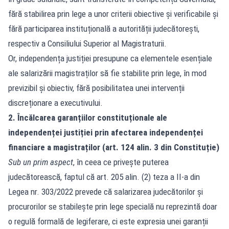
fără stabilirea prin lege a unor criterii obiective și verificabile și
fără participarea instituțională a autorității judecătorești,
respectiv a Consiliului Superior al Magistraturii.
Or, independența justiției presupune ca elementele esențiale
ale salarizării magistraților să fie stabilite prin lege, în mod
previzibil și obiectiv, fără posibilitatea unei intervenții
discreționare a executivului.
2. Încălcarea garanțiilor constituționale ale
independenței justiției prin afectarea independenței
financiare a magistraților (art. 124 alin. 3 din Constituție)
Sub un prim aspect
, în ceea ce priveşte puterea
judecătorească, faptul că art. 205 alin. (2) teza a II-a din
Legea nr. 303/2022 prevede că salarizarea judecătorilor și
procurorilor se stabilește prin lege specială nu reprezintă doar
o regulă formală de legiferare, ci este expresia unei garanții