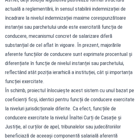
actuală a reglementării, în sensul stabilirii indemnizației de
încadrare la nivelul indemnizației maxime corespunzătoare
instanței sau parchetului unde este exercitată funcția de
conducere, mecanismul concret de salarizare diferă
substanțial de cel aflat în vigoare. În prezent, majorările
aferente funcțiilor de conducere sunt exprimate procentual și
diferențiate în funcție de nivelul instanței sau parchetului,
reflectând atât poziția ierarhică a instituției, cât și importanța
funcției exercitate.
În schimb, proiectul înlocuiește acest sistem cu unul bazat pe
coeficienți ficși, identici pentru funcții de conducere exercitate
la niveluri jurisdicționale diferite. Ca efect, funcțiile de
conducere exercitate la nivelul Înaltei Curți de Casație și
Justiție, al curților de apel, tribunalelor sau judecătoriilor
beneficiază de aceeași componentă salarială aferentă