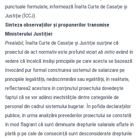
punctuale formulate, informează Înalta Curte de Casaţie şi
Justiţie (ÎCCJ).
Sinteza observațiilor și propunerilor transmise
Ministerului Justiției
Prealabil
, Înalta Curte de Casaţie şi Justiţie susţine că
proiectul de act normativ este profund viciat
ab initio
având în
vedere că încalcă însăși principiile pe care acesta se bazează.
Invocând pur formal construirea sistemul de salarizare pe
principiile legalității, nediscriminării sau egalității, în realitate,
reflectarea2 acestora în conţinutul proiectului dovedeşte
faptul că se vor adânci inechităţile dintre categoriile de
personal din cadrul sistemului bugetar. În pofida declaraţiilor
publice, în urma analizării prevederilor proiectului se constată
în mod flagrant că sunt diminuate drepturile salariale aflate în
plată și pe cale de consecinţă sunt desconsiderate drepturile