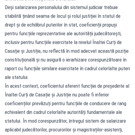
Deși salarizarea personalului din sistemul judiciar trebuie
stabilită ținând seama de locul și rolul justiției în statul de
drept și de echilibrul puterilor în stat, coeficienții propuși
pentru funcțiile reprezentative ale autorității judecătorești,
inclusiv pentru funcțiile exercitate la nivelul Înaltei Curți de
Casație și Justiție, nu reflectă în mod adecvat această poziție
constituțională și nu asigură o ierarhizare corespunzătoare în
raport cu funcțiile similare exercitate în cadrul celorlalte puteri
ale statului.
În acest context, coeficientul aferent funcției de președinte al
Înaltei Curți de Casație și Justiție nu poate fi inferior
coeficienților prevăzuți pentru funcțiile de conducere de rang
echivalent din cadrul celorlalte autorități fundamentale ale
statului. În mod corespunzător, întregul sistem de salarizare
aplicabil judecătorilor, procurorilor și magistraților-asistenți,