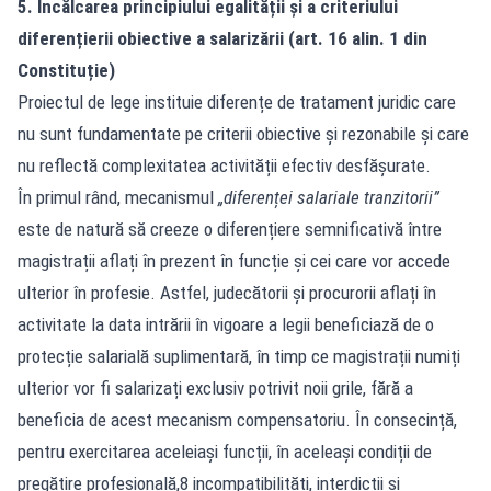
5. Încălcarea principiului egalității și a criteriului
diferențierii obiective a salarizării (art. 16 alin. 1 din
Constituție)
Proiectul de lege instituie diferențe de tratament juridic care
nu sunt fundamentate pe criterii obiective și rezonabile și care
nu reflectă complexitatea activității efectiv desfășurate.
În primul rând, mecanismul
„diferenței salariale tranzitorii”
este de natură să creeze o diferențiere semnificativă între
magistrații aflați în prezent în funcție și cei care vor accede
ulterior în profesie. Astfel, judecătorii și procurorii aflați în
activitate la data intrării în vigoare a legii beneficiază de o
protecție salarială suplimentară, în timp ce magistrații numiți
ulterior vor fi salarizați exclusiv potrivit noii grile, fără a
beneficia de acest mecanism compensatoriu. În consecință,
pentru exercitarea aceleiași funcții, în aceleași condiții de
pregătire profesională,8 incompatibilități, interdicții și