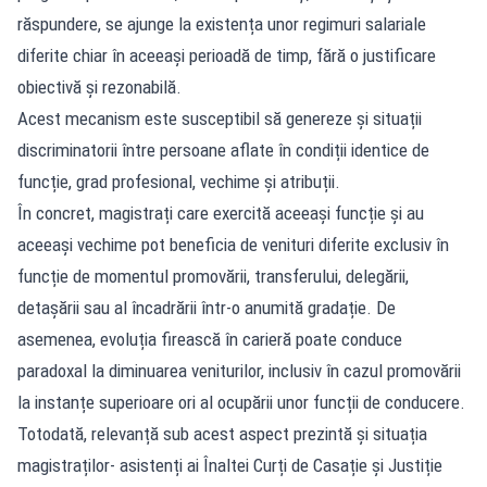
răspundere, se ajunge la existența unor regimuri salariale
diferite chiar în aceeași perioadă de timp, fără o justificare
obiectivă și rezonabilă.
Acest mecanism este susceptibil să genereze și situații
discriminatorii între persoane aflate în condiții identice de
funcție, grad profesional, vechime și atribuții.
În concret, magistrați care exercită aceeași funcție și au
aceeași vechime pot beneficia de venituri diferite exclusiv în
funcție de momentul promovării, transferului, delegării,
detașării sau al încadrării într-o anumită gradație. De
asemenea, evoluția firească în carieră poate conduce
paradoxal la diminuarea veniturilor, inclusiv în cazul promovării
la instanțe superioare ori al ocupării unor funcții de conducere.
Totodată, relevanță sub acest aspect prezintă și situația
magistraților- asistenți ai Înaltei Curți de Casație și Justiție