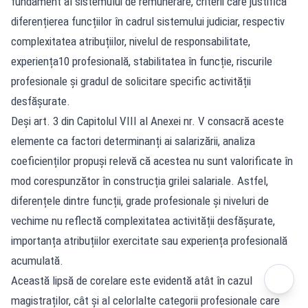
fundament al sistemului de remunerare, criterii care justifică
diferențierea funcțiilor în cadrul sistemului judiciar, respectiv
complexitatea atribuțiilor, nivelul de responsabilitate,
experiența10 profesională, stabilitatea în funcție, riscurile
profesionale și gradul de solicitare specific activității
desfășurate.
Deși art. 3 din Capitolul VIII al Anexei nr. V consacră aceste
elemente ca factori determinanți ai salarizării, analiza
coeficienților propuși relevă că acestea nu sunt valorificate în
mod corespunzător în construcția grilei salariale. Astfel,
diferențele dintre funcții, grade profesionale și niveluri de
vechime nu reflectă complexitatea activității desfășurate,
importanța atribuțiilor exercitate sau experiența profesională
acumulată.
Această lipsă de corelare este evidentă atât în cazul
magistraților, cât și al celorlalte categorii profesionale care