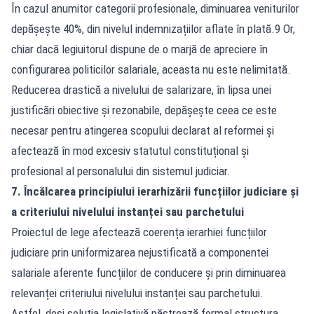
În cazul anumitor categorii profesionale, diminuarea veniturilor
depășește 40%, din nivelul indemnizațiilor aflate în plată.9 Or,
chiar dacă legiuitorul dispune de o marjă de apreciere în
configurarea politicilor salariale, aceasta nu este nelimitată.
Reducerea drastică a nivelului de salarizare, în lipsa unei
justificări obiective și rezonabile, depășește ceea ce este
necesar pentru atingerea scopului declarat al reformei și
afectează în mod excesiv statutul constituțional și
profesional al personalului din sistemul judiciar.
7. Încălcarea principiului ierarhizării funcțiilor judiciare și
a criteriului nivelului instanței sau parchetului
Proiectul de lege afectează coerența ierarhiei funcțiilor
judiciare prin uniformizarea nejustificată a componentei
salariale aferente funcțiilor de conducere și prin diminuarea
relevanței criteriului nivelului instanței sau parchetului.
Astfel, deși soluția legislativă păstrează formal structura