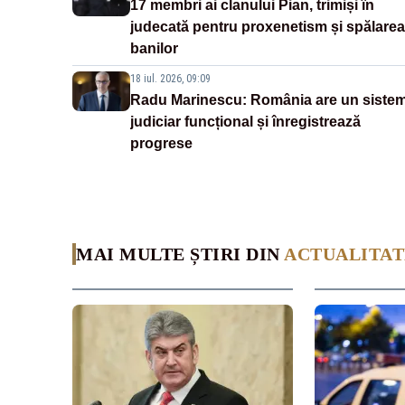
17 membri ai clanului Pian, trimiși în
judecată pentru proxenetism și spălarea
banilor
18 iul. 2026, 09:09
Radu Marinescu: România are un siste
judiciar funcțional și înregistrează
progrese
MAI MULTE ȘTIRI DIN
ACTUALITAT