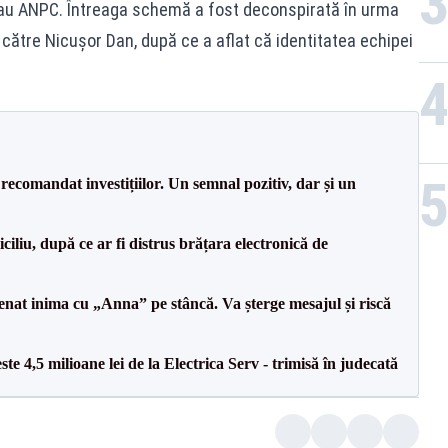
au ANPC. Întreaga schemă a fost deconspirată în urma
către Nicușor Dan, după ce a aflat că identitatea echipei
recomandat investițiilor. Un semnal pozitiv, dar și un
iliu, după ce ar fi distrus brățara electronică de
senat inima cu „Anna” pe stâncă. Va șterge mesajul și riscă
te 4,5 milioane lei de la Electrica Serv - trimisă în judecată