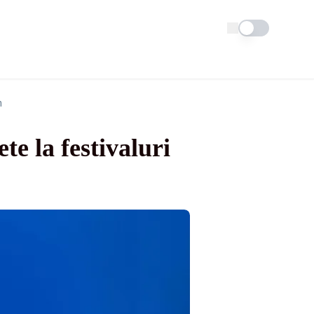
Schimba tema
n
te la festivaluri