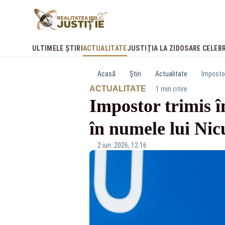
ULTIMELE ȘTIRI
ACTUALITATE
JUSTIȚIA LA ZI
DOSARE CELEB
Acasă
Știri
Actualitate
Impostor
·
ACTUALITATE
1 min citire
Impostor trimis în
în numele lui Ni
2 iun. 2026, 12:16