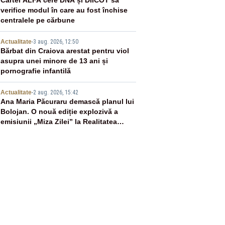
3
verifice modul în care au fost închise
centralele pe cărbune
4
Actualitate
-
3 aug. 2026, 12:50
Bărbat din Craiova arestat pentru viol
asupra unei minore de 13 ani și
pornografie infantilă
5
Actualitate
-
2 aug. 2026, 15:42
Ana Maria Păcuraru demască planul lui
Bolojan. O nouă ediție explozivă a
emisiunii „Miza Zilei” la Realitatea
PLUS