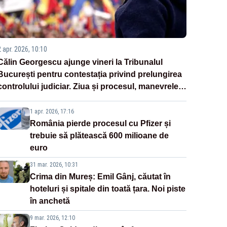
2 apr. 2026, 10:10
Călin Georgescu ajunge vineri la Tribunalul
București pentru contestația privind prelungirea
controlului judiciar. Ziua și procesul, manevrele
disperate ale Sistemului
1 apr. 2026, 17:16
România pierde procesul cu Pfizer și
trebuie să plătească 600 milioane de
euro
31 mar. 2026, 10:31
Crima din Mureș: Emil Gânj, căutat în
hoteluri și spitale din toată țara. Noi piste
în anchetă
9 mar. 2026, 12:10