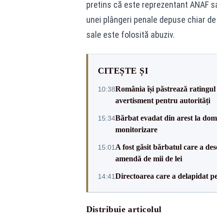
pretins că este reprezentant ANAF s
unei plângeri penale depuse chiar de 
sale este folosită abuziv.
CITEȘTE ȘI
România își păstrează ratingul 
10:38
avertisment pentru autorități
Bărbat evadat din arest la domic
15:34
monitorizare
A fost găsit bărbatul care a de
15:01
amendă de mii de lei
Directoarea care a delapidat pes
14:41
Distribuie articolul