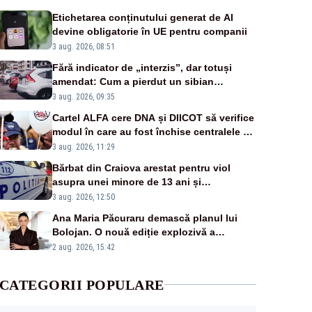
Etichetarea conținutului generat de AI
devine obligatorie în UE pentru companii
3 aug. 2026, 08:51
Fără indicator de „interzis”, dar totuși
amendat: Cum a pierdut un sibian
procesul pentru o parcare în centrul
3 aug. 2026, 09:35
orașului
Cartel ALFA cere DNA și DIICOT să verifice
modul în care au fost închise centralele pe
cărbune
3 aug. 2026, 11:29
Bărbat din Craiova arestat pentru viol
asupra unei minore de 13 ani și
pornografie infantilă
3 aug. 2026, 12:50
Ana Maria Păcuraru demască planul lui
Bolojan. O nouă ediție explozivă a
emisiunii „Miza Zilei” la Realitatea PLUS
2 aug. 2026, 15:42
CATEGORII POPULARE