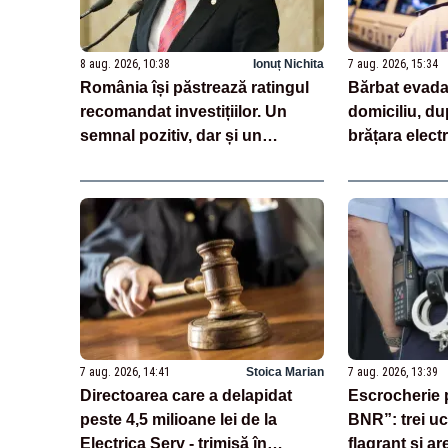
8 aug. 2026, 10:38
Ionuț Nichita
7 aug. 2026, 15:34
România își păstrează ratingul
Bărbat evadat
recomandat investițiilor. Un
domiciliu, dup
semnal pozitiv, dar și un
brățara elect
avertisment pentru autorități
monitorizare
7 aug. 2026, 14:41
Stoica Marian
7 aug. 2026, 13:39
Directoarea care a delapidat
Escrocherie 
peste 4,5 milioane lei de la
BNR”: trei uc
Electrica Serv - trimisă în
flagrant și ar