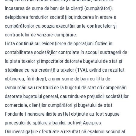
încasarea de sume de bani de la clienţi (cumpărători),
delapidarea fondurilor societăţilor, inducerea în eroare a
cumpărătorilor cu ocazia executării ante-contractelor şi
contractelor de vânzare-cumpărare.
Lista continuă cu: evidenţierea de operaţiuni fictive în
contabilitatea societăţilor controlate în scopul sustragerii de
la plata taxelor şi impozitelor datorate bugetului de stat şi
stabilirea cu rea-credinţă a taxelor (TVA), având ca rezultat
obţinerea, fără drept, a unor sume de bani cu titlu de
rambursări sau restituiri de la bugetul de stat ori compensări
datorate bugetului general, cauzându-se prejudicii societăţilor
comerciale, clienţilor cumpărători şi bugetului de stat.
Fondurile financiare ilicite astfel obţinute au fost supuse
procesului de spălare a banilor, potrivit Agerpres.
Din investigaţiile efectuate a rezultat că eşalonul secund al