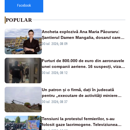
Facebook
POPULAR
Ancheta explozivă Ana Maria Păcuraru:
Șantierul Damen Mangalia, dosarul care
scufundă apărarea României
30 iul. 2026, 08:09
Furturi de 800.000 de euro din aeronavele
unei companii aeriene. 16 suspecți, vizați
de anchetă
30 iul. 2026, 08:12
Un patron și o firmă, dați în judecată
pentru „executare de activităţi miniere
fără permis sau licenţă”
30 iul. 2026, 08:37
Tensiuni la protestul fermierilor, s-au
folosit gaze lacrimogene. Televiziunea