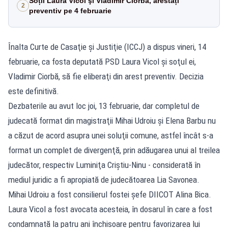
Soții Laura Vicol şi Vladimir Ciorbă, arestați
2
preventiv pe 4 februarie
Înalta Curte de Casaţie şi Justiţie (ICCJ) a dispus vineri, 14
februarie, ca fosta deputată PSD Laura Vicol şi soţul ei,
Vladimir Ciorbă, să fie eliberaţi din arest preventiv. Decizia
este definitivă.
Dezbaterile au avut loc joi, 13 februarie, dar completul de
judecată format din magistraţii Mihai Udroiu şi Elena Barbu nu
a căzut de acord asupra unei soluţii comune, astfel încât s-a
format un complet de divergenţă, prin adăugarea unui al treilea
judecător, respectiv Luminiţa Criştiu-Ninu - considerată în
mediul juridic a fi apropiată de judecătoarea Lia Savonea.
Mihai Udroiu a fost consilierul fostei şefe DIICOT Alina Bica.
Laura Vicol a fost avocata acesteia, în dosarul în care a fost
condamnată la patru ani închisoare pentru favorizarea lui