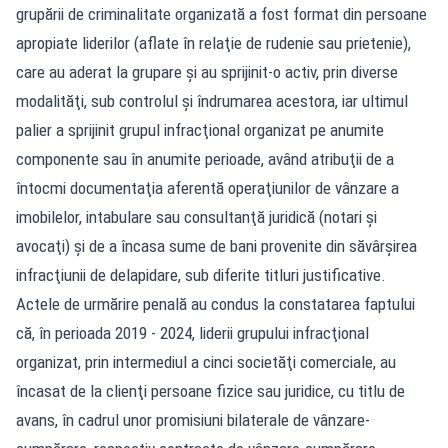
grupării de criminalitate organizată a fost format din persoane
apropiate liderilor (aflate în relaţie de rudenie sau prietenie),
care au aderat la grupare şi au sprijinit-o activ, prin diverse
modalităţi, sub controlul şi îndrumarea acestora, iar ultimul
palier a sprijinit grupul infracţional organizat pe anumite
componente sau în anumite perioade, având atribuţii de a
întocmi documentaţia aferentă operaţiunilor de vânzare a
imobilelor, intabulare sau consultanţă juridică (notari şi
avocaţi) şi de a încasa sume de bani provenite din săvârşirea
infracţiunii de delapidare, sub diferite titluri justificative.
Actele de urmărire penală au condus la constatarea faptului
că, în perioada 2019 - 2024, liderii grupului infracţional
organizat, prin intermediul a cinci societăţi comerciale, au
încasat de la clienţi persoane fizice sau juridice, cu titlu de
avans, în cadrul unor promisiuni bilaterale de vânzare-