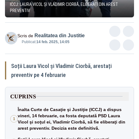
ICCJ: LAURA VICOL ȘI VLADIMIR CIORBĂ, ELIBERAȚI DIN AREST
PREVENTIV
Realitatea din Justitie
Scris de
Publicat:
14 feb. 2025, 14:05
Soții Laura Vicol şi Vladimir Ciorbă, arestați
preventiv pe 4 februarie
CUPRINS
Înalta Curte de Casaţie şi Justiţie (ICCJ) a dispus
vineri, 14 februarie, ca fosta deputată PSD Laura
1
Vicol şi soţul ei, Vladimir Ciorbă, să fie eliberaţi din
arest preventiv. Decizia este definitivă.