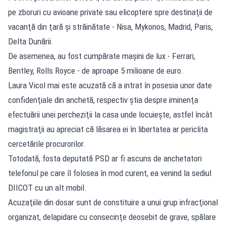
pe zboruri cu avioane private sau elicoptere spre destinaţii de
vacanţă din ţară şi străinătate - Nisa, Mykonos, Madrid, Paris,
Delta Dunării.
De asemenea, au fost cumpărate maşini de lux - Ferrari,
Bentley, Rolls Royce - de aproape 5 milioane de euro.
Laura Vicol mai este acuzată că a intrat în posesia unor date
confidenţiale din anchetă, respectiv ştia despre iminenţa
efectuării unei percheziţii la casa unde locuieşte, astfel încât
magistraţii au apreciat că lăsarea ei în libertatea ar periclita
cercetările procurorilor.
Totodată, fosta deputată PSD ar fi ascuns de anchetatori
telefonul pe care îl folosea în mod curent, ea venind la sediul
DIICOT cu un alt mobil.
Acuzaţiile din dosar sunt de constituire a unui grup infracţional
organizat, delapidare cu consecinţe deosebit de grave, spălare