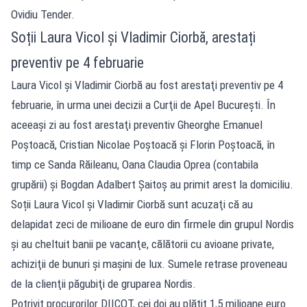
Ovidiu Tender.
Soții Laura Vicol şi Vladimir Ciorbă, arestați
preventiv pe 4 februarie
Laura Vicol şi Vladimir Ciorbă au fost arestaţi preventiv pe 4
februarie, în urma unei decizii a Curţii de Apel Bucureşti. În
aceeași zi au fost arestaţi preventiv Gheorghe Emanuel
Poştoacă, Cristian Nicolae Poştoacă şi Florin Poştoacă, în
timp ce Sanda Răileanu, Oana Claudia Oprea (contabila
grupării) şi Bogdan Adalbert Şaitoş au primit arest la domiciliu.
Soții Laura Vicol şi Vladimir Ciorbă sunt acuzaţi că au
delapidat zeci de milioane de euro din firmele din grupul Nordis
şi au cheltuit banii pe vacanţe, călătorii cu avioane private,
achiziţii de bunuri şi maşini de lux. Sumele retrase proveneau
de la clienţii păgubiţi de gruparea Nordis.
Potrivit procurorilor DIICOT, cei doi au plătit 1,5 milioane euro