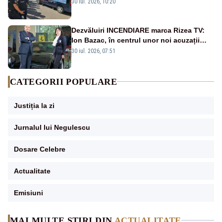
Poporului face apel la calm – LIVE TEXT
30 iul. 2026, 10:20
Dezvăluiri INCENDIARE marca Rizea TV:
Ion Bazac, în centrul unor noi acuzații
publice
30 iul. 2026, 07:51
CATEGORII POPULARE
Justiția la zi
Jurnalul lui Negulescu
Dosare Celebre
Actualitate
Emisiuni
MAI MULTE ȘTIRI DIN
ACTUALITATE