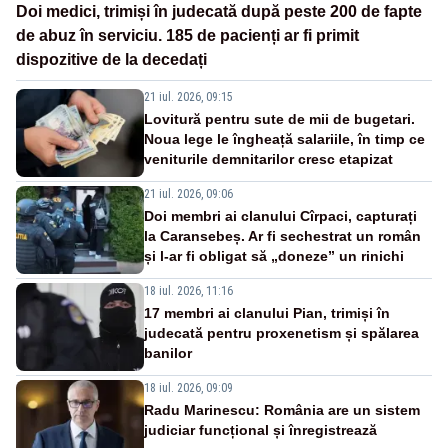
Doi medici, trimiși în judecată după peste 200 de fapte
de abuz în serviciu. 185 de pacienți ar fi primit
dispozitive de la decedați
21 iul. 2026, 09:15
Lovitură pentru sute de mii de bugetari.
Noua lege le îngheață salariile, în timp ce
veniturile demnitarilor cresc etapizat
21 iul. 2026, 09:06
Doi membri ai clanului Cîrpaci, capturați
la Caransebeș. Ar fi sechestrat un român
și l-ar fi obligat să „doneze” un rinichi
18 iul. 2026, 11:16
17 membri ai clanului Pian, trimiși în
judecată pentru proxenetism și spălarea
banilor
18 iul. 2026, 09:09
Radu Marinescu: România are un sistem
judiciar funcțional și înregistrează