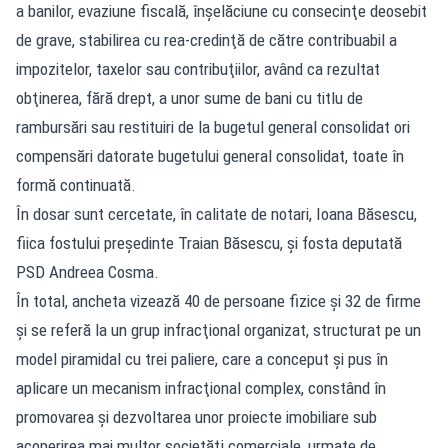
a banilor, evaziune fiscală, înşelăciune cu consecinţe deosebit
de grave, stabilirea cu rea-credinţă de către contribuabil a
impozitelor, taxelor sau contribuţiilor, având ca rezultat
obţinerea, fără drept, a unor sume de bani cu titlu de
rambursări sau restituiri de la bugetul general consolidat ori
compensări datorate bugetului general consolidat, toate în
formă continuată.
În dosar sunt cercetate, în calitate de notari, Ioana Băsescu,
fiica fostului preşedinte Traian Băsescu, şi fosta deputată
PSD Andreea Cosma.
În total, ancheta vizează 40 de persoane fizice şi 32 de firme
şi se referă la un grup infracţional organizat, structurat pe un
model piramidal cu trei paliere, care a conceput şi pus în
aplicare un mecanism infracţional complex, constând în
promovarea şi dezvoltarea unor proiecte imobiliare sub
acoperirea mai multor societăţi comerciale, urmate de