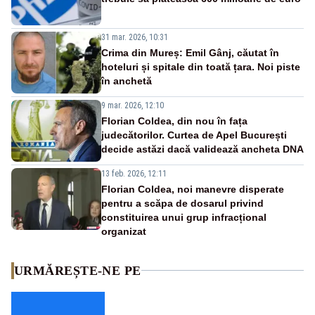
31 mar. 2026, 10:31
Crima din Mureș: Emil Gânj, căutat în
hoteluri și spitale din toată țara. Noi piste
în anchetă
9 mar. 2026, 12:10
Florian Coldea, din nou în fața
judecătorilor. Curtea de Apel București
decide astăzi dacă validează ancheta DNA
13 feb. 2026, 12:11
Florian Coldea, noi manevre disperate
pentru a scăpa de dosarul privind
constituirea unui grup infracțional
organizat
URMĂREȘTE-NE PE