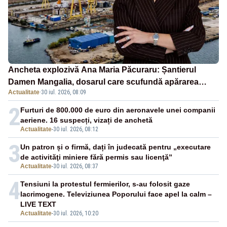
Ancheta explozivă Ana Maria Păcuraru: Șantierul
Damen Mangalia, dosarul care scufundă apărarea
Actualitate
·
30 iul. 2026, 08:09
României
2
Furturi de 800.000 de euro din aeronavele unei companii
aeriene. 16 suspecți, vizați de anchetă
Actualitate
-
30 iul. 2026, 08:12
3
Un patron și o firmă, dați în judecată pentru „executare
de activităţi miniere fără permis sau licenţă”
Actualitate
-
30 iul. 2026, 08:37
4
Tensiuni la protestul fermierilor, s-au folosit gaze
lacrimogene. Televiziunea Poporului face apel la calm –
LIVE TEXT
Actualitate
-
30 iul. 2026, 10:20