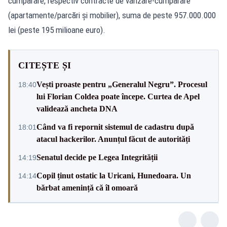
cumpărare, respectiv contracte de vânzare-cumpărare
(apartamente/parcări şi mobilier), suma de peste 957.000.000
lei (peste 195 milioane euro).
CITEȘTE ȘI
Vești proaste pentru „Generalul Negru”. Procesul
18:40
lui Florian Coldea poate începe. Curtea de Apel
validează ancheta DNA
Când va fi repornit sistemul de cadastru după
18:01
atacul hackerilor. Anunțul făcut de autorități
Senatul decide pe Legea Integrității
14:19
Copil ținut ostatic la Uricani, Hunedoara. Un
14:14
bărbat amenință că îl omoară