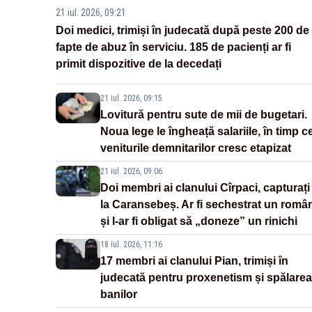
21 iul. 2026, 09:21
Doi medici, trimiși în judecată după peste 200 de
fapte de abuz în serviciu. 185 de pacienți ar fi
primit dispozitive de la decedați
21 iul. 2026, 09:15
Lovitură pentru sute de mii de bugetari.
Noua lege le îngheață salariile, în timp c
veniturile demnitarilor cresc etapizat
21 iul. 2026, 09:06
Doi membri ai clanului Cîrpaci, capturați
la Caransebeș. Ar fi sechestrat un româ
și l-ar fi obligat să „doneze” un rinichi
18 iul. 2026, 11:16
17 membri ai clanului Pian, trimiși în
judecată pentru proxenetism și spălarea
banilor