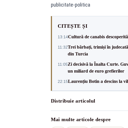
publicitate-politica
CITEȘTE ȘI
Cultură de canabis descoperită 
13:14
Trei bărbați, trimiși în judeca
11:32
din Turcia
Zi decisivă la Înalta Curte. Gu
11:05
un miliard de euro grefierilor
Laurențiu Botin a descins la vil
22:15
Distribuie articolul
Mai multe articole despre