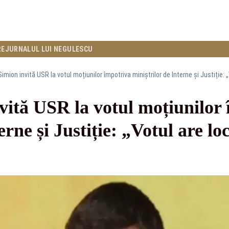
RE
JURNALUL LUI NEGULESCU
imion invită USR la votul moțiunilor împotriva miniștrilor de Interne și Justiție:
vită USR la votul moțiunilor
erne și Justiție: „Votul are lo