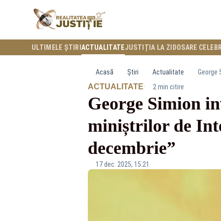
ULTIMELE ȘTIRI
ACTUALITATE
JUSTIȚIA LA ZI
DOSARE CELEB
Acasă
Știri
Actualitate
George S
·
ACTUALITATE
2 min citire
George Simion in
miniștrilor de Int
decembrie”
17 dec. 2025, 15:21