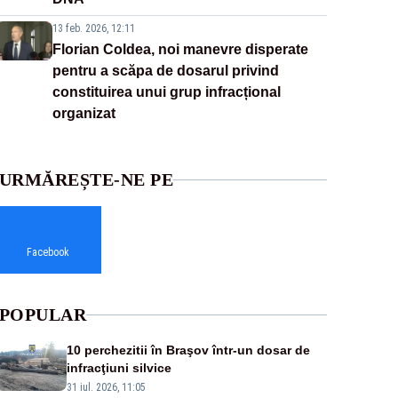
13 feb. 2026, 12:11
Florian Coldea, noi manevre disperate
pentru a scăpa de dosarul privind
constituirea unui grup infracțional
organizat
URMĂREȘTE-NE PE
Facebook
POPULAR
10 perchezitii în Braşov într-un dosar de
infracţiuni silvice
31 iul. 2026, 11:05