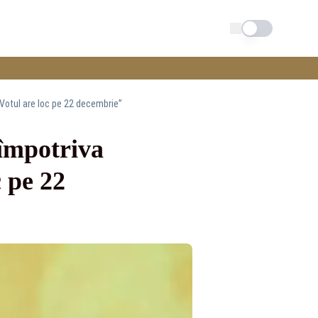
Schimba tema
 „Votul are loc pe 22 decembrie”
 împotriva
c pe 22