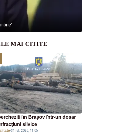
embrie”
LE MAI CITITE
erchezitii în Braşov într-un dosar
nfracţiuni silvice
litate
·
31 iul. 2026, 11:05