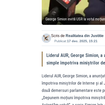
George Simion invită USR la votul moțiuni
Scris de
Realitatea din Justitie
Publicat:
17 dec. 2025, 15:21
Liderul AUR, George Simion, a 
simple împotriva miniștrilor de 
Liderul AUR, George Simion, a anunța
împotriva miniștrilor de Interne și al 
două demersuri parlamentare este p
„Depunem moțiuni împotriva miniștrilo
Așteptăm votul!”, a scris Simion înt