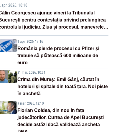
2 apr. 2026, 10:10
Călin Georgescu ajunge vineri la Tribunalul
București pentru contestația privind prelungirea
controlului judiciar. Ziua și procesul, manevrele
disperate ale Sistemului
1 apr. 2026, 17:16
România pierde procesul cu Pfizer și
trebuie să plătească 600 milioane de
euro
31 mar. 2026, 10:31
Crima din Mureș: Emil Gânj, căutat în
hoteluri și spitale din toată țara. Noi piste
în anchetă
9 mar. 2026, 12:10
Florian Coldea, din nou în fața
judecătorilor. Curtea de Apel București
decide astăzi dacă validează ancheta
DNA