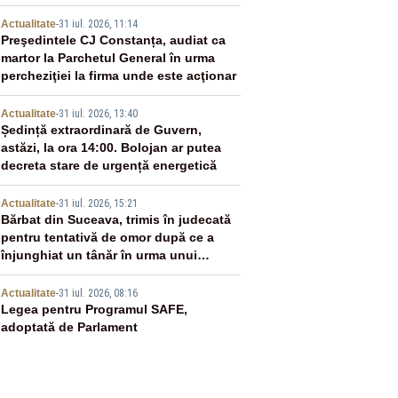
2
Actualitate
-
31 iul. 2026, 11:14
Preşedintele CJ Constanța, audiat ca
martor la Parchetul General în urma
percheziţiei la firma unde este acţionar
3
Actualitate
-
31 iul. 2026, 13:40
Ședință extraordinară de Guvern,
astăzi, la ora 14:00. Bolojan ar putea
decreta stare de urgență energetică
4
Actualitate
-
31 iul. 2026, 15:21
Bărbat din Suceava, trimis în judecată
pentru tentativă de omor după ce a
înjunghiat un tânăr în urma unui
conflict izbucnit
5
Actualitate
-
31 iul. 2026, 08:16
Legea pentru Programul SAFE,
adoptată de Parlament