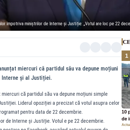
lor împotriva miniștrilor de Interne și Justiție: „Votul are loc pe 22 dec
CE
1
anunțat miercuri că partidul său va depune moțiuni
Interne și al Justiției.
t miercuri că partidul său va depune moțiuni simple
Justiției. Liderul opoziției a precizat că votul asupra celor
rogramat pentru data de 22 decembrie.
10 p
de i
r de Interne și Justiție. Votul e pe 22 decembrie.
Actua
r-o postare pe Facebook, acuzând actualul guvern de