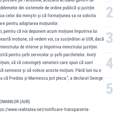
oblemelor din sistemele de ordine publică și justiție.
 celor doi miniștri și că formațiunea sa va solicita
tare pentru adoptarea moțiunilor.
aici, pentru că noi depunem acum moțiune împotriva lui
astă moțiune, să vedem voi, ca susținători ai USR, dacă
nistrului de interne și împotriva ministrului justiției.
stră pentru șefii serviciilor și șefii parchetelor. Aveți
țiuni, să vă convingeți senatorii care spun că sunt
i, să semneze și să voteze aceste moțiuni. Până luni nu e
a că Predoiu și Marinescu pot pleca.”, a declarat George
ROMANILOR (AUR)
tps://www.realitatea.net/notificare-transparenta-