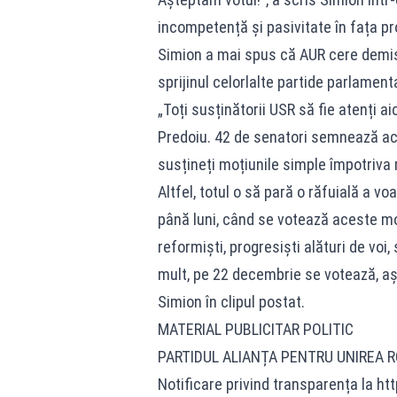
incompetență și pasivitate în fața pr
Simion a mai spus că AUR cere demisia
sprijinul celorlalte partide parlamen
„Toți susținătorii USR să fie atenți 
Predoiu. 42 de senatori semnează ace
susțineți moțiunile simple împotriva mi
Altfel, totul o să pară o răfuială a voa
până luni, când se votează aceste mo
reformiști, progresiști alături de vo
mult, pe 22 decembrie se votează, aș
Simion în clipul postat.
MATERIAL PUBLICITAR POLITIC
PARTIDUL ALIANȚA PENTRU UNIREA 
Notificare privind transparența la ht