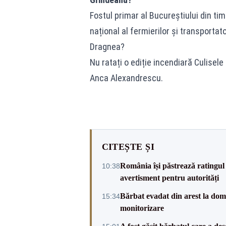
Fostul primar al Bucureștiului din ti
național al fermierilor și transportator
Dragnea?
Nu ratați o ediție incendiară Culisele
Anca Alexandrescu.
CITEȘTE ȘI
România își păstrează ratingul 
10:38
avertisment pentru autorități
Bărbat evadat din arest la domic
15:34
monitorizare