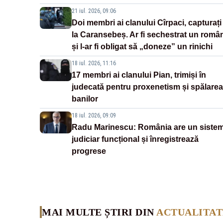
21 iul. 2026, 09:06
Doi membri ai clanului Cîrpaci, capturați
la Caransebeș. Ar fi sechestrat un româ
și l-ar fi obligat să „doneze” un rinichi
18 iul. 2026, 11:16
17 membri ai clanului Pian, trimiși în
judecată pentru proxenetism și spălarea
banilor
18 iul. 2026, 09:09
Radu Marinescu: România are un siste
judiciar funcțional și înregistrează
progrese
MAI MULTE ȘTIRI DIN
ACTUALITAT