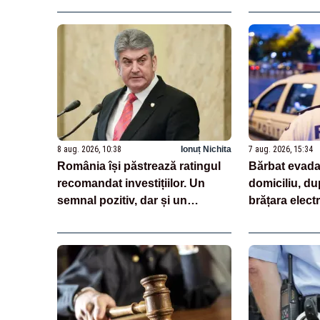
8 aug. 2026, 10:38
Ionuț Nichita
7 aug. 2026, 15:34
România își păstrează ratingul
Bărbat evadat
recomandat investițiilor. Un
domiciliu, dup
semnal pozitiv, dar și un
brățara elect
avertisment pentru autorități
monitorizare