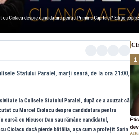
t cu Ciolacu despre candidatura pentru Primăria Capitalei? Ediție exploziv
CE
1
lisele Statului Paralel, marți seară, de la ora 21:00,
sivitate la Culisele Statului Paralel, după ce a acuzat că
scutat cu Marcel Ciolacu despre candidatura pentru
 în cursă cu Nicusor Dan sau rămâne candidatul,
Eti
dev
u Ciolacu dacă pierde bătălia, așa cum a profețit Sorin
Actua
com