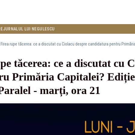
RE
JURNALUL LUI NEGULESCU
pe tăcerea: ce a discutat cu 
u Primăria Capitalei? Ediție
Paralel - marți, ora 21