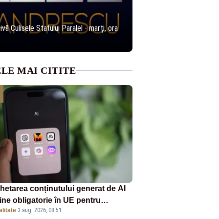
ă Culisele Statului Paralel - marți, ora
LE MAI CITITE
chetarea conținutului generat de AI
ine obligatorie în UE pentru
litate
·
3 aug. 2026, 08:51
panii