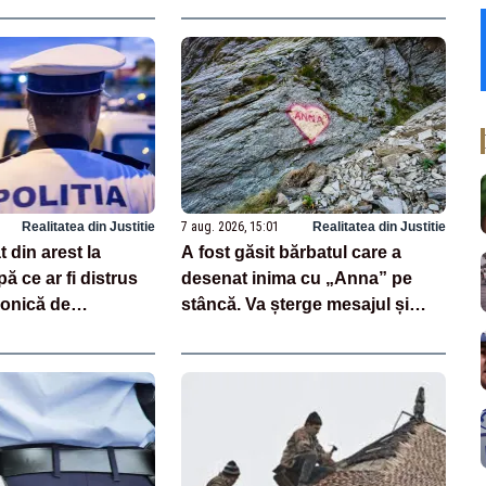
Realitatea din Justitie
7 aug. 2026, 15:01
Realitatea din Justitie
 din arest la
A fost găsit bărbatul care a
ă ce ar fi distrus
desenat inima cu „Anna” pe
ronică de
stâncă. Va șterge mesajul și
riscă amendă de mii de lei