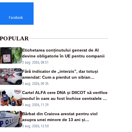
Facebook
POPULAR
Etichetarea conținutului generat de AI
devine obligatorie în UE pentru companii
3 aug. 2026, 08:51
Fără indicator de „interzis”, dar totuși
amendat: Cum a pierdut un sibian
procesul pentru o parcare în centrul
3 aug. 2026, 09:35
orașului
Cartel ALFA cere DNA și DIICOT să verifice
modul în care au fost închise centralele pe
cărbune
3 aug. 2026, 11:29
Bărbat din Craiova arestat pentru viol
asupra unei minore de 13 ani și
pornografie infantilă
3 aug. 2026, 12:50