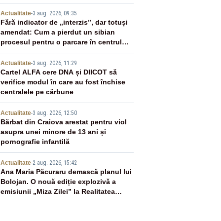
2
Actualitate
-
3 aug. 2026, 09:35
Fără indicator de „interzis”, dar totuși
amendat: Cum a pierdut un sibian
procesul pentru o parcare în centrul
orașului
3
Actualitate
-
3 aug. 2026, 11:29
Cartel ALFA cere DNA și DIICOT să
verifice modul în care au fost închise
centralele pe cărbune
4
Actualitate
-
3 aug. 2026, 12:50
Bărbat din Craiova arestat pentru viol
asupra unei minore de 13 ani și
pornografie infantilă
5
Actualitate
-
2 aug. 2026, 15:42
Ana Maria Păcuraru demască planul lui
Bolojan. O nouă ediție explozivă a
emisiunii „Miza Zilei” la Realitatea
PLUS