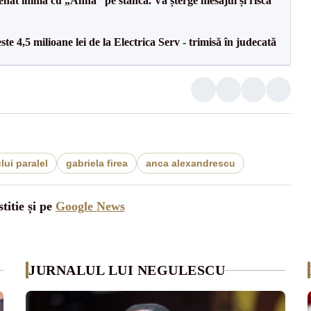
senat inima cu „Anna” pe stâncă. Va șterge mesajul și riscă
te 4,5 milioane lei de la Electrica Serv - trimisă în judecată
lui paralel
gabriela firea
anca alexandrescu
titie și pe
Google News
JURNALUL LUI NEGULESCU