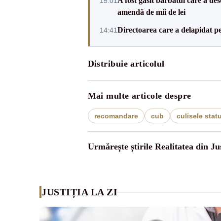
A fost găsit bărbatul care a de
15:01
amendă de mii de lei
Directoarea care a delapidat pes
14:41
Distribuie articolul
Mai multe articole despre
recomandare
cub
culisele statu
Urmărește știrile Realitatea din Jus
JUSTIȚIA LA ZI