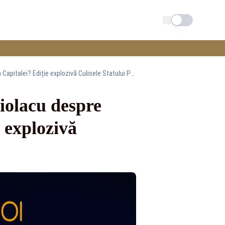
Schimba tema
Gabriela Firea rupe tăcerea: ce a discutat cu Ciolacu despre candidatura pentru Primăria Capitalei? Ediție explozivă Culisele Statului Paralel - marți, ora 21
Ciolacu despre
 explozivă