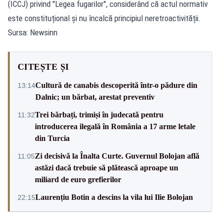
(ICCJ) privind "Legea fugarilor", considerând că actul normativ
este constituțional și nu încalcă principiul neretroactivității.
Sursa: Newsinn
CITEȘTE ȘI
Cultură de canabis descoperită într-o pădure din
13:14
Dalnic; un bărbat, arestat preventiv
Trei bărbați, trimiși în judecată pentru
11:32
introducerea ilegală în România a 17 arme letale
din Turcia
Zi decisivă la Înalta Curte. Guvernul Bolojan află
11:05
astăzi dacă trebuie să plătească aproape un
miliard de euro grefierilor
Laurențiu Botin a descins la vila lui Ilie Bolojan
22:15