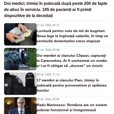
Doi medici, trimiși în judecată după peste 200 de fapte
de abuz în serviciu. 185 de pacienți ar fi primit
dispozitive de la decedați
21 iul. 2026, 09:15
Lovitură pentru sute de mii de bugetari.
Noua lege le îngheață salariile, în timp ce
veniturile demnitarilor cresc etapizat
21 iul. 2026, 09:06
Doi membri ai clanului Cîrpaci, capturați
la Caransebeș. Ar fi sechestrat un român
și l-ar fi obligat să „doneze” un rinichi
18 iul. 2026, 11:16
17 membri ai clanului Pian, trimiși în
judecată pentru proxenetism și spălarea
banilor
18 iul. 2026, 09:09
Radu Marinescu: România are un sistem
judiciar funcțional și înregistrează