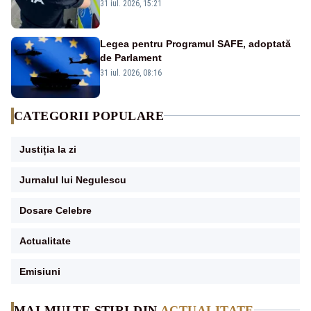
înjunghiat un tânăr în urma unui conflict
31 iul. 2026, 15:21
izbucnit
Legea pentru Programul SAFE, adoptată
de Parlament
31 iul. 2026, 08:16
CATEGORII POPULARE
Justiția la zi
Jurnalul lui Negulescu
Dosare Celebre
Actualitate
Emisiuni
MAI MULTE ȘTIRI DIN
ACTUALITATE