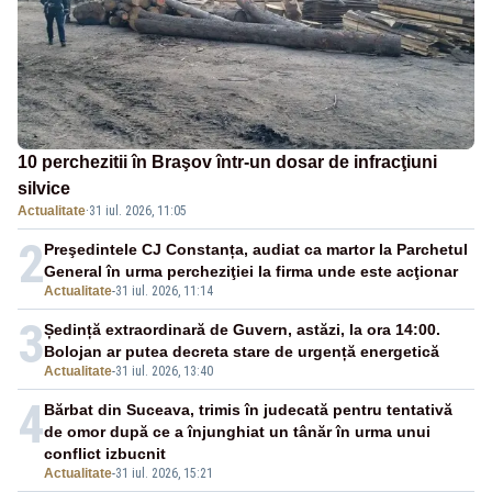
10 perchezitii în Braşov într-un dosar de infracţiuni
silvice
Actualitate
·
31 iul. 2026, 11:05
2
Preşedintele CJ Constanța, audiat ca martor la Parchetul
General în urma percheziţiei la firma unde este acţionar
Actualitate
-
31 iul. 2026, 11:14
3
Ședință extraordinară de Guvern, astăzi, la ora 14:00.
Bolojan ar putea decreta stare de urgență energetică
Actualitate
-
31 iul. 2026, 13:40
4
Bărbat din Suceava, trimis în judecată pentru tentativă
de omor după ce a înjunghiat un tânăr în urma unui
conflict izbucnit
Actualitate
-
31 iul. 2026, 15:21