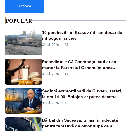
Facebook
POPULAR
10 perchezitii în Braşov într-un dosar de
infracţiuni silvice
31 iul. 2026, 11:05
Preşedintele CJ Constanța, audiat ca
martor la Parchetul General în urma
percheziţiei la firma unde este acţionar
31 iul. 2026, 11:14
Ședință extraordinară de Guvern, astăzi,
la ora 14:00. Bolojan ar putea decreta
stare de urgență energetică
31 iul. 2026, 13:40
Bărbat din Suceava, trimis în judecată
pentru tentativă de omor după ce a