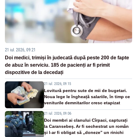
21 iul. 2026, 09:21
Doi medici, trimiși în judecată după peste 200 de fapte
de abuz în serviciu. 185 de pacienți ar fi primit
dispozitive de la decedați
21 iul. 2026, 09:15
Lovitură pentru sute de mii de bugetari.
Noua lege le îngheață salariile, în timp ce
veniturile demnitarilor cresc etapizat
21 iul. 2026, 09:06
Doi membri ai clanului Cîrpaci, capturați
la Caransebeș. Ar fi sechestrat un român
și l-ar fi obligat să „doneze” un rinichi