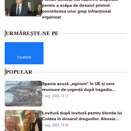
pentru a scăpa de dosarul privind
constituirea unui grup infracțional
organizat
URMĂREȘTE-NE PE
Facebook
POPULAR
Spania acuză „egoism” în UE și cere
reuniune de urgență după tragedia
migranților din Ceuta. Zeci de oameni au
1 aug. 2026, 13:11
murit
Lovitură după lovitură pentru blonda lui
Coldea în dosarul drogurilor. Alessia
Păcuraru explică decizia magistraților
1 aug. 2026, 14:39