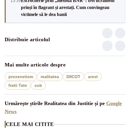
Escrocherie prin „metoda BNR”: trei ucraineni
13:39
prinși în flagrant și arestați. Cum convingeau
victimele să le dea banii
Distribuie articolul
Mai multe articole despre
proxenetism
realitatea
DIICOT
arest
fratii Tate
cub
Urmărește știrile Realitatea din Justitie și pe
Google
News
CELE MAI CITITE