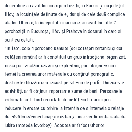
decembrie au avut loc cinci percheziţii, în Bucureşti şi judeţul
Ilfov, la locuinţele deţinute de ei, dar şi de cele două complice
ale lor. Ulterior, la începutul lui ianuarie, au avut loc alte 7
percheziţii în Bucureşti, Ilfov şi Prahova în dosarul în care ei
sunt cercetaţi.
”În fapt, cele 4 persoane bănuite (doi cetăţeni britanici şi doi
cetăţeni români) ar fi constituit un grup infracţional organizat,
în scopul racolării, cazării şi exploatării, prin obligarea unor
femei la crearea unor materiale cu conţinut pornografic,
destinate difuzării contracost pe site-uri de profil. Din aceste
activităţi, ar fi obţinut importante sume de bani. Persoanele
vătămate ar fi fost recrutate de cetăţenii britanici prin
inducere în eroare cu privire la intenţia de a întemeia o relaţie
de căsătorie/concubinaj şi existenţa unor sentimente reale de
iubire (metoda loverboy). Acestea ar fi fost ulterior