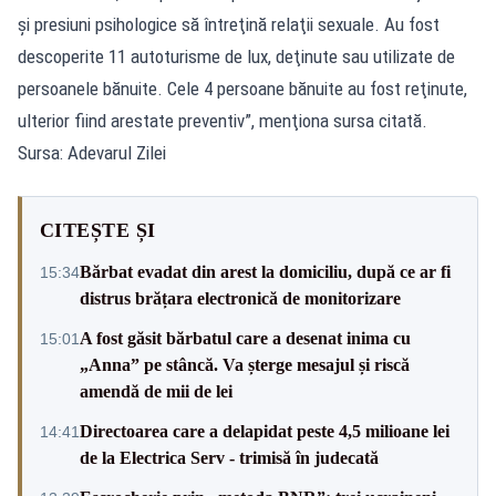
şi presiuni psihologice să întreţină relaţii sexuale. Au fost
descoperite 11 autoturisme de lux, deţinute sau utilizate de
persoanele bănuite. Cele 4 persoane bănuite au fost reţinute,
ulterior fiind arestate preventiv”, menţiona sursa citată.
Sursa: Adevarul Zilei
CITEȘTE ȘI
Bărbat evadat din arest la domiciliu, după ce ar fi
15:34
distrus brățara electronică de monitorizare
A fost găsit bărbatul care a desenat inima cu
15:01
„Anna” pe stâncă. Va șterge mesajul și riscă
amendă de mii de lei
Directoarea care a delapidat peste 4,5 milioane lei
14:41
de la Electrica Serv - trimisă în judecată