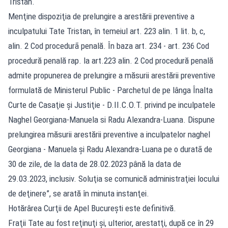
Tristan.
Menţine dispoziţia de prelungire a arestării preventive a
inculpatului Tate Tristan, în temeiul art. 223 alin. 1 lit. b, c,
alin. 2 Cod procedurã penală. În baza art. 234 - art. 236 Cod
procedură penală rap. la art.223 alin. 2 Cod procedură penală
admite propunerea de prelungire a măsurii arestării preventive
formulată de Ministerul Public - Parchetul de pe lânga Înalta
Curte de Casaţie şi Justiţie - D.II.C.O.T. privind pe inculpatele
Naghel Georgiana-Manuela si Radu Alexandra-Luana. Dispune
prelungirea măsurii arestării preventive a inculpatelor naghel
Georgiana - Manuela şi Radu Alexandra-Luana pe o duratã de
30 de zile, de la data de 28.02.2023 până la data de
29.03.2023, inclusiv. Soluţia se comunică administraţiei locului
de deţinere”, se arată în minuta instanţei.
Hotărârea Curţii de Apel Bucureşti este definitivă.
Fraţii Tate au fost reţinuţi şi, ulterior, arestatţi, după ce în 29