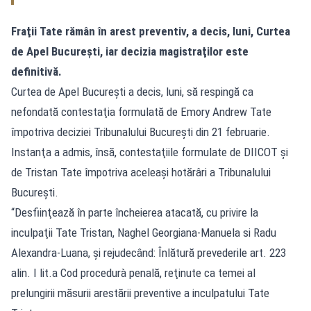
Fraţii Tate rămân în arest preventiv, a decis, luni, Curtea
de Apel Bucureşti, iar decizia magistraţilor este
definitivă.
Curtea de Apel Bucureşti a decis, luni, să respingă ca
nefondată contestaţia formulată de Emory Andrew Tate
împotriva deciziei Tribunalului Bucureşti din 21 februarie.
Instanţa a admis, însă, contestaţiile formulate de DIICOT şi
de Tristan Tate împotriva aceleaşi hotărâri a Tribunalului
Bucureşti.
“Desfiinţează în parte încheierea atacată, cu privire la
inculpaţii Tate Tristan, Naghel Georgiana-Manuela si Radu
Alexandra-Luana, şi rejudecând: Înlătură prevederile art. 223
alin. I lit.a Cod procedurà penală, reţinute ca temei al
prelungirii măsurii arestării preventive a inculpatului Tate