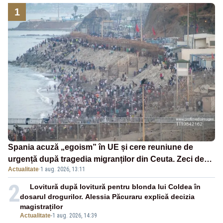
1
Spania acuză „egoism” în UE și cere reuniune de
urgență după tragedia migranților din Ceuta. Zeci de
Actualitate
·
1 aug. 2026, 13:11
oameni au murit
2
Lovitură după lovitură pentru blonda lui Coldea în
dosarul drogurilor. Alessia Păcuraru explică decizia
magistraților
Actualitate
-
1 aug. 2026, 14:39