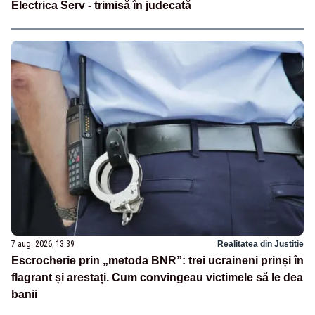
Electrica Serv - trimisă în judecată
7 aug. 2026, 13:39
Realitatea din Justitie
Escrocherie prin „metoda BNR”: trei ucraineni prinși în
flagrant și arestați. Cum convingeau victimele să le dea
banii