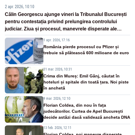
2 apr. 2026, 10:10
Călin Georgescu ajunge vineri la Tribunalul București
pentru contestația privind prelungirea controlului
judiciar. Ziua și procesul, manevrele disperate ale
Sistemului
1 apr. 2026, 17:16
România pierde procesul cu Pfizer și
trebuie să plătească 600 milioane de euro
31 mar. 2026, 10:31
Crima din Mureș: Emil Gânj, căutat în
hoteluri și spitale din toată țara. Noi piste
în anchetă
9 mar. 2026, 12:10
Florian Coldea, din nou în fața
judecătorilor. Curtea de Apel București
decide astăzi dacă validează ancheta DNA
13 feb. 2026, 12:11
Florian Coldea, noi manevre disperate