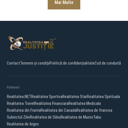
Mai Multe
Contact
Termeni și condiții
Politică de confidențialitate
Cod de conduită
Parteneri:
Realitatea.NET
Realitatea Sportiva
Realitatea Star
Realitatea Spirituala
Realitatea Travel
Realitatea Financiara
Realitatea Medicala
Realitatea din Franta
Realitatea din Canada
Realitatea de Vrancea
Subiectul Zilei
Realitatea de Sibiu
Realitatea de Mures
Tabu
Realitatea de Arges