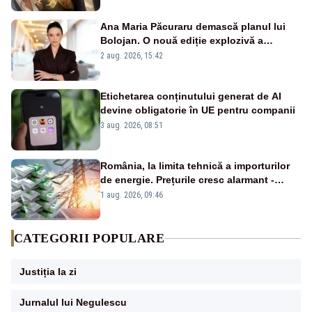
Ana Maria Păcuraru demască planul lui
Bolojan. O nouă ediție explozivă a
emisiunii „Miza Zilei” la Realitatea PLUS
2 aug. 2026, 15:42
Etichetarea conținutului generat de AI
devine obligatorie în UE pentru companii
3 aug. 2026, 08:51
România, la limita tehnică a importurilor
de energie. Prețurile cresc alarmant -
Analiză Realitatea Plus
1 aug. 2026, 09:46
CATEGORII POPULARE
Justiția la zi
Jurnalul lui Negulescu