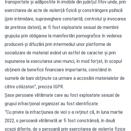
transportate şi adăpostite în imobile din judeţul Ilfov unde, prin
exercitarea de acte de violenţă fizică şi constrângere psihică
(prin intimidare, supraveghere constantă, controlul şi invocarea
de pretinse datorii), ar fi fost exploatate sexual de membrii
grupului prin obligarea la manifestări pornografice în vederea
producerii şi difuzării prin intermediul unor platforme de
socializare de material având un astfel de caracter şi prin
supunerea la executarea unei munci, în mod forţat, în scopul
obţinerii de beneficii financiare importante, constând în
sumele de bani obţinute ca urmare a accesării materialelor de
către utilizatori”, preciza IGPR.
Şase persoane vătămate care au fost exploatate sexual de
grupul infracţional organizat au fost identificate.
”Cu privire la infracţiunea de viol s-a reţinut că, în luna martie
2022, o persoană vătămată ar fi fost constrânsă, în două
ocazii diferite, de o persoană prin exercitarea de violenţe fizice