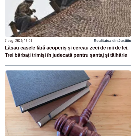
7 aug. 2026, 13:09
Realitatea din Justitie
Lăsau casele fără acoperiș și cereau zeci de mii de lei.
Trei bărbați trimiși în judecată pentru șantaj și tâlhărie