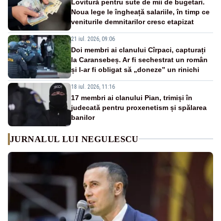
Lovitură pentru sute de mii de bugetari.
Noua lege le îngheață salariile, în timp ce
veniturile demnitarilor cresc etapizat
21 iul. 2026, 09:06
Doi membri ai clanului Cîrpaci, capturați
la Caransebeș. Ar fi sechestrat un român
și l-ar fi obligat să „doneze” un rinichi
18 iul. 2026, 11:16
17 membri ai clanului Pian, trimiși în
judecată pentru proxenetism și spălarea
banilor
JURNALUL LUI NEGULESCU