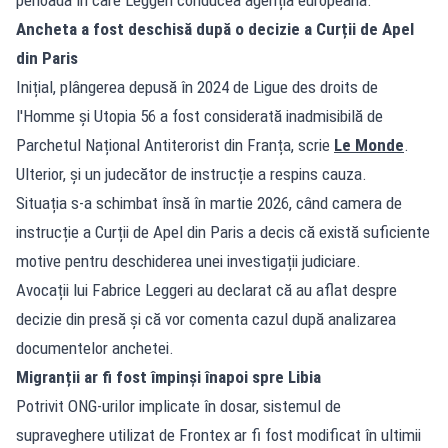
Ancheta a fost deschisă după o decizie a Curții de Apel
din Paris
Inițial, plângerea depusă în 2024 de Ligue des droits de
l'Homme și Utopia 56 a fost considerată inadmisibilă de
Parchetul Național Antiterorist din Franța, scrie
Le Monde
.
Ulterior, și un judecător de instrucție a respins cauza.
Situația s-a schimbat însă în martie 2026, când camera de
instrucție a Curții de Apel din Paris a decis că există suficiente
motive pentru deschiderea unei investigații judiciare.
Avocații lui Fabrice Leggeri au declarat că au aflat despre
decizie din presă și că vor comenta cazul după analizarea
documentelor anchetei.
Migranții ar fi fost împinși înapoi spre Libia
Potrivit ONG-urilor implicate în dosar, sistemul de
supraveghere utilizat de Frontex ar fi fost modificat în ultimii