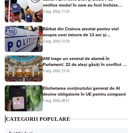
verifice modul în care au fost închise
centralele pe cărbune
3 aug. 2026, 11:29
Bărbat din Craiova arestat pentru viol
asupra unei minore de 13 ani și
pornografie infantilă
3 aug. 2026, 12:50
ANI trage un semnal de alarmă în
Parlament: 22 de aleși găsiți în conflict de
interese au rămas în funcții
3 aug. 2026, 13:16
Etichetarea conținutului generat de AI
devine obligatorie în UE pentru companii
3 aug. 2026, 08:51
CATEGORII POPULARE