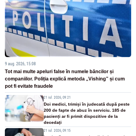
9 aug. 2026, 15:08
Tot mai multe apeluri false în numele băncilor și
companiilor. Poliția explică metoda „Vishing” și cum
pot fi evitate fraudele
21 iul. 2026, 09:21
Doi medici, trimiși în judecată după peste
200 de fapte de abuz în serviciu. 185 de
pacienți ar fi primit dispozitive de la
decedați
21 iul. 2026, 09:15