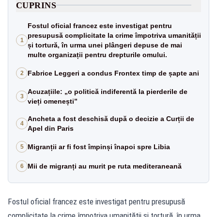
CUPRINS
Fostul oficial francez este investigat pentru
presupusă complicitate la crime împotriva umanității
1
și tortură, în urma unei plângeri depuse de mai
multe organizații pentru drepturile omului.
Fabrice Leggeri a condus Frontex timp de șapte ani
2
Acuzațiile: „o politică indiferentă la pierderile de
3
vieți omenești”
Ancheta a fost deschisă după o decizie a Curții de
4
Apel din Paris
Migranții ar fi fost împinși înapoi spre Libia
5
Mii de migranți au murit pe ruta mediteraneană
6
Fostul oficial francez este investigat pentru presupusă
complicitate la crime împotriva umanității și tortură, în urma