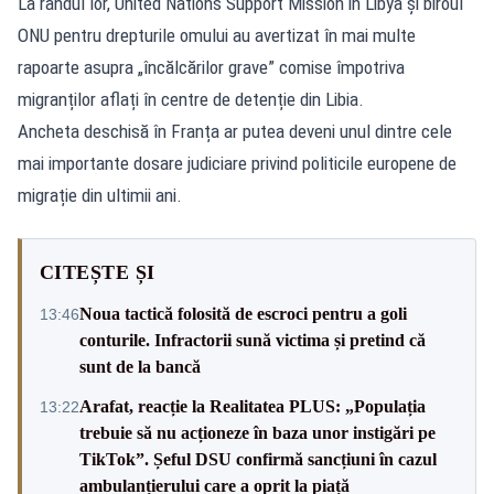
La rândul lor, United Nations Support Mission in Libya și biroul
ONU pentru drepturile omului au avertizat în mai multe
rapoarte asupra „încălcărilor grave” comise împotriva
migranților aflați în centre de detenție din Libia.
Ancheta deschisă în Franța ar putea deveni unul dintre cele
mai importante dosare judiciare privind politicile europene de
migrație din ultimii ani.
CITEȘTE ȘI
Noua tactică folosită de escroci pentru a goli
13:46
conturile. Infractorii sună victima și pretind că
sunt de la bancă
Arafat, reacție la Realitatea PLUS: „Populația
13:22
trebuie să nu acționeze în baza unor instigări pe
TikTok”. Șeful DSU confirmă sancțiuni în cazul
ambulanțierului care a oprit la piață