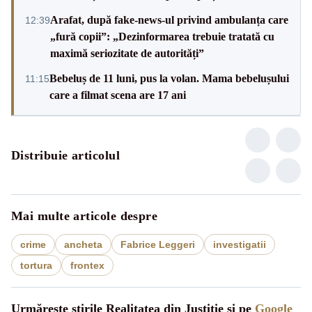
Arafat, după fake-news-ul privind ambulanța care
12:39
„fură copii”: „Dezinformarea trebuie tratată cu
maximă seriozitate de autorități”
Bebeluș de 11 luni, pus la volan. Mama bebelușului
11:15
care a filmat scena are 17 ani
Distribuie articolul
Mai multe articole despre
crime
ancheta
Fabrice Leggeri
investigatii
tortura
frontex
Urmărește știrile Realitatea din Justitie și pe
Google