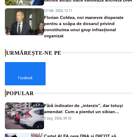
13 feb. 2026, 12:11
Florian Coldea, noi manevre disperate
pentru a scăpa de dosarul privind
constituirea unui grup infracțional
organizat
URMĂREȘTE-NE PE
Facebook
POPULAR
Fără indicator de „interzis”, dar totuși
amendat: Cum a pierdut un sibian
procesul pentru o parcare în centrul
3 aug. 2026, 09:35
orașului
Cartel ALFA cere DNA și DIICOT să