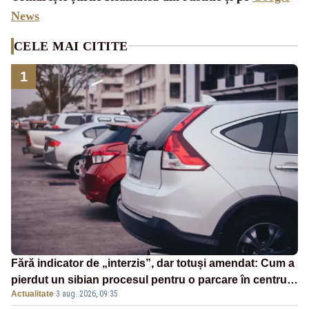
News
CELE MAI CITITE
1
Fără indicator de „interzis”, dar totuși amendat: Cum a
pierdut un sibian procesul pentru o parcare în centrul
Actualitate
·
3 aug. 2026, 09:35
orașului