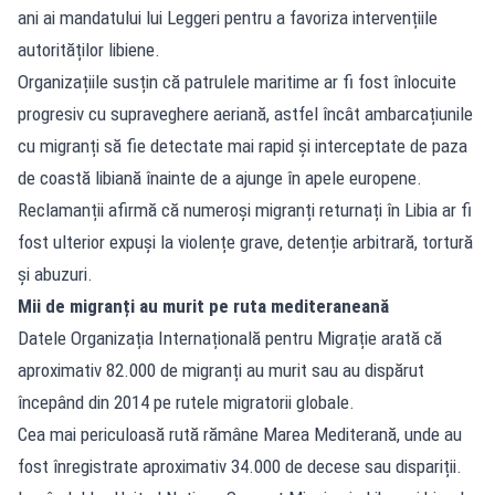
ani ai mandatului lui Leggeri pentru a favoriza intervențiile
autorităților libiene.
Organizațiile susțin că patrulele maritime ar fi fost înlocuite
progresiv cu supraveghere aeriană, astfel încât ambarcațiunile
cu migranți să fie detectate mai rapid și interceptate de paza
de coastă libiană înainte de a ajunge în apele europene.
Reclamanții afirmă că numeroși migranți returnați în Libia ar fi
fost ulterior expuși la violențe grave, detenție arbitrară, tortură
și abuzuri.
Mii de migranți au murit pe ruta mediteraneană
Datele Organizația Internațională pentru Migrație arată că
aproximativ 82.000 de migranți au murit sau au dispărut
începând din 2014 pe rutele migratorii globale.
Cea mai periculoasă rută rămâne Marea Mediterană, unde au
fost înregistrate aproximativ 34.000 de decese sau dispariții.