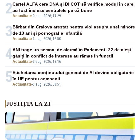
2
Cartel ALFA cere DNA și DIICOT să verifice modul în care
au fost închise centralele pe cărbune
Actualitate
-
3 aug. 2026, 11:29
3
Bărbat din Craiova arestat pentru viol asupra unei minore
de 13 ani și pornografie infantilă
Actualitate
-
3 aug. 2026, 12:50
4
ANI trage un semnal de alarmă în Parlament: 22 de aleși
găsiți în conflict de interese au rămas în funcții
Actualitate
-
3 aug. 2026, 13:16
5
Etichetarea conținutului generat de AI devine obligatorie
în UE pentru companii
Actualitate
-
3 aug. 2026, 08:51
JUSTIȚIA LA ZI