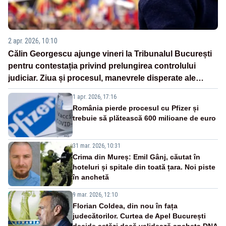
2 apr. 2026, 10:10
Călin Georgescu ajunge vineri la Tribunalul București
pentru contestația privind prelungirea controlului
judiciar. Ziua și procesul, manevrele disperate ale
Sistemului
1 apr. 2026, 17:16
România pierde procesul cu Pfizer și
trebuie să plătească 600 milioane de euro
31 mar. 2026, 10:31
Crima din Mureș: Emil Gânj, căutat în
hoteluri și spitale din toată țara. Noi piste
în anchetă
9 mar. 2026, 12:10
Florian Coldea, din nou în fața
judecătorilor. Curtea de Apel București
decide astăzi dacă validează ancheta DNA