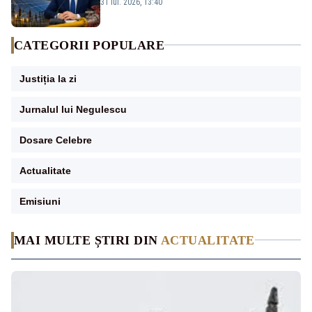
stare de urgență energetică
31 iul. 2026, 13:40
CATEGORII POPULARE
Justiția la zi
Jurnalul lui Negulescu
Dosare Celebre
Actualitate
Emisiuni
MAI MULTE ȘTIRI DIN
ACTUALITATE