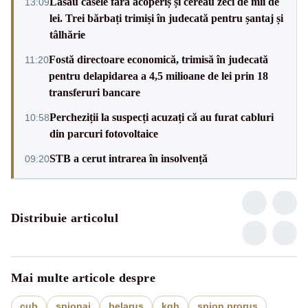
Lăsau casele fără acoperiș și cereau zeci de mii de
13:09
lei. Trei bărbați trimiși în judecată pentru șantaj și
tâlhărie
Fostă directoare economică, trimisă în judecată
11:20
pentru delapidarea a 4,5 milioane de lei prin 18
transferuri bancare
Percheziții la suspecți acuzați că au furat cabluri
10:58
din parcuri fotovoltaice
STB a cerut intrarea în insolvență
09:20
Distribuie articolul
Mai multe articole despre
cub
spionaj
belarus
kgb
spion prorus