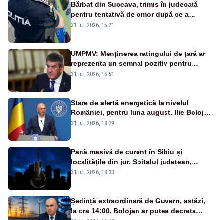
Bărbat din Suceava, trimis în judecată
pentru tentativă de omor după ce a
înjunghiat un tânăr în urma unui conflict
31 iul. 2026, 15:21
izbucnit
UMPMV: Menținerea ratingului de țară ar
reprezenta un semnal pozitiv pentru
România. Autoritățile trebuie să continue
31 iul. 2026, 15:51
consolidarea stabilității economice și
financiare
Stare de alertă energetică la nivelul
României, pentru luna august. Ilie Bolojan
a anunțat importuri și posibile restricții –
31 iul. 2026, 18:29
VIDEO
Pană masivă de curent în Sibiu și
localitățile din jur. Spitalul județean,
semafoarele, rețelele de telefonie, grav
31 iul. 2026, 18:33
afectate
Ședință extraordinară de Guvern, astăzi,
la ora 14:00. Bolojan ar putea decreta