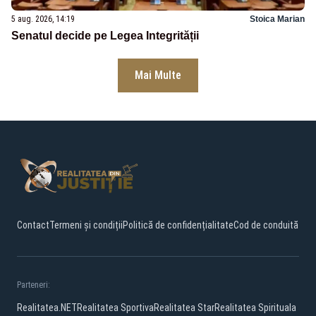
5 aug. 2026, 14:19
Stoica Marian
Senatul decide pe Legea Integrității
Mai Multe
Contact
Termeni și condiții
Politică de confidențialitate
Cod de conduită
Parteneri:
Realitatea.NET
Realitatea Sportiva
Realitatea Star
Realitatea Spirituala