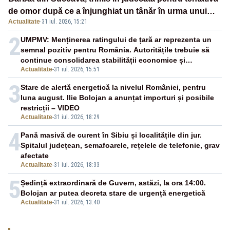
de omor după ce a înjunghiat un tânăr în urma unui
Actualitate
·
31 iul. 2026, 15:21
conflict izbucnit
2
UMPMV: Menținerea ratingului de țară ar reprezenta un
semnal pozitiv pentru România. Autoritățile trebuie să
continue consolidarea stabilității economice și
Actualitate
-
31 iul. 2026, 15:51
financiare
3
Stare de alertă energetică la nivelul României, pentru
luna august. Ilie Bolojan a anunțat importuri și posibile
restricții – VIDEO
Actualitate
-
31 iul. 2026, 18:29
4
Pană masivă de curent în Sibiu și localitățile din jur.
Spitalul județean, semafoarele, rețelele de telefonie, grav
afectate
Actualitate
-
31 iul. 2026, 18:33
5
Ședință extraordinară de Guvern, astăzi, la ora 14:00.
Bolojan ar putea decreta stare de urgență energetică
Actualitate
-
31 iul. 2026, 13:40