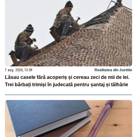
7 aug. 2026, 13:09
Realitatea din Justitie
Lăsau casele fără acoperiș și cereau zeci de mii de lei.
Trei bărbați trimiși în judecată pentru șantaj și tâlhărie