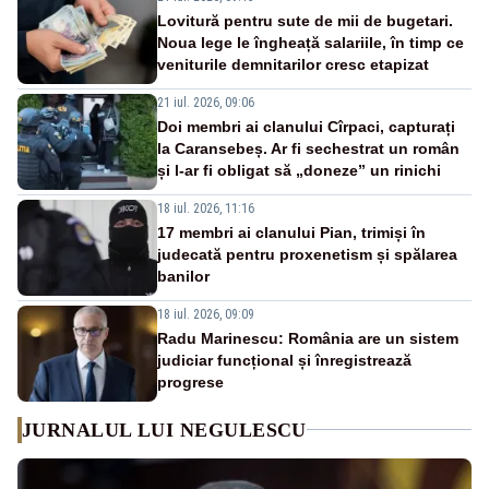
Lovitură pentru sute de mii de bugetari.
Noua lege le îngheață salariile, în timp ce
veniturile demnitarilor cresc etapizat
21 iul. 2026, 09:06
Doi membri ai clanului Cîrpaci, capturați
la Caransebeș. Ar fi sechestrat un român
și l-ar fi obligat să „doneze” un rinichi
18 iul. 2026, 11:16
17 membri ai clanului Pian, trimiși în
judecată pentru proxenetism și spălarea
banilor
18 iul. 2026, 09:09
Radu Marinescu: România are un sistem
judiciar funcțional și înregistrează
progrese
JURNALUL LUI NEGULESCU