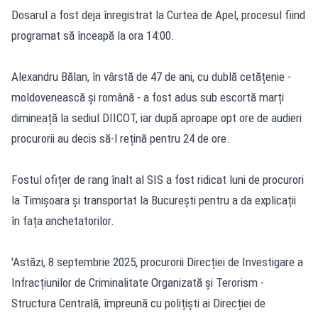
Dosarul a fost deja înregistrat la Curtea de Apel, procesul fiind
programat să înceapă la ora 14:00.
Alexandru Bălan, în vârstă de 47 de ani, cu dublă cetățenie -
moldovenească și română - a fost adus sub escortă marți
dimineață la sediul DIICOT, iar după aproape opt ore de audieri
procurorii au decis să-l rețină pentru 24 de ore.
Fostul ofițer de rang înalt al SIS a fost ridicat luni de procurori
la Timișoara și transportat la București pentru a da explicații
în fața anchetatorilor.
'Astăzi, 8 septembrie 2025, procurorii Direcției de Investigare a
Infracțiunilor de Criminalitate Organizată și Terorism -
Structura Centrală, împreună cu polițiști ai Direcției de