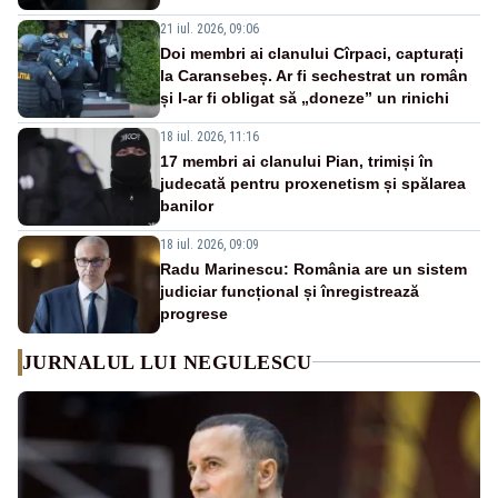
21 iul. 2026, 09:06
Doi membri ai clanului Cîrpaci, capturați
la Caransebeș. Ar fi sechestrat un român
și l-ar fi obligat să „doneze” un rinichi
18 iul. 2026, 11:16
17 membri ai clanului Pian, trimiși în
judecată pentru proxenetism și spălarea
banilor
18 iul. 2026, 09:09
Radu Marinescu: România are un sistem
judiciar funcțional și înregistrează
progrese
JURNALUL LUI NEGULESCU