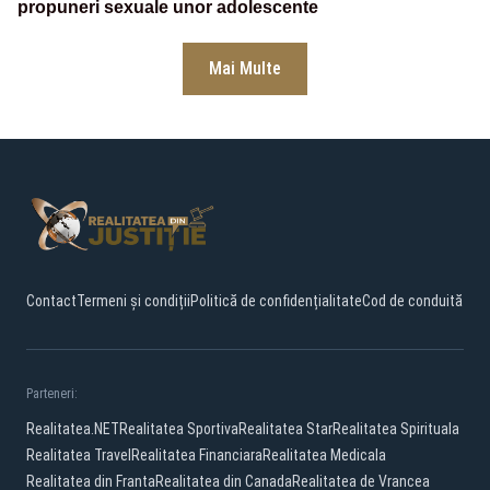
propuneri sexuale unor adolescente
Mai Multe
Contact
Termeni și condiții
Politică de confidențialitate
Cod de conduită
Parteneri:
Realitatea.NET
Realitatea Sportiva
Realitatea Star
Realitatea Spirituala
Realitatea Travel
Realitatea Financiara
Realitatea Medicala
Realitatea din Franta
Realitatea din Canada
Realitatea de Vrancea