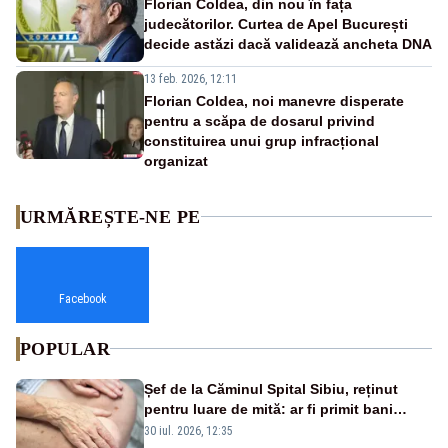
Florian Coldea, din nou în fața
judecătorilor. Curtea de Apel București
decide astăzi dacă validează ancheta DNA
13 feb. 2026, 12:11
Florian Coldea, noi manevre disperate
pentru a scăpa de dosarul privind
constituirea unui grup infracțional
organizat
URMĂREȘTE-NE PE
Facebook
POPULAR
Șef de la Căminul Spital Sibiu, reținut
pentru luare de mită: ar fi primit bani
pentru internarea mai rapidă a
30 iul. 2026, 12:35