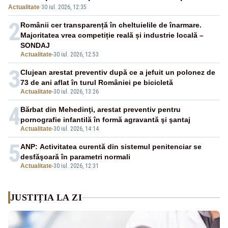
Actualitate
·
30 iul. 2026, 12:35
persoanelor vârstnice
2
Românii cer transparență în cheltuielile de înarmare.
Majoritatea vrea competiție reală și industrie locală –
SONDAJ
Actualitate
-
30 iul. 2026, 12:53
3
Clujean arestat preventiv după ce a jefuit un polonez de
73 de ani aflat în turul României pe bicicletă
Actualitate
-
30 iul. 2026, 13:26
4
Bărbat din Mehedinţi, arestat preventiv pentru
pornografie infantilă în formă agravantă şi şantaj
Actualitate
-
30 iul. 2026, 14:14
5
ANP: Activitatea curentă din sistemul penitenciar se
desfăşoară în parametri normali
Actualitate
-
30 iul. 2026, 12:31
JUSTIȚIA LA ZI