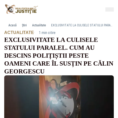
Acasă
Știri
Actualitate
EXCLUSIVITATE LA CULISELE STATULUI PARALEL. CUM AU DESCINS POLIȚIȘTII PESTE OAMENI CARE ÎL SUSȚIN PE CĂLIN GEORGESCU
·
ACTUALITATE
1 min citire
EXCLUSIVITATE LA CULISELE
STATULUI PARALEL. CUM AU
DESCINS POLIȚIȘTII PESTE
OAMENI CARE ÎL SUSȚIN PE CĂLIN
GEORGESCU