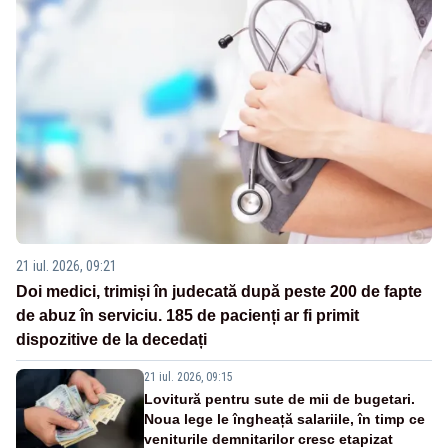
21 iul. 2026, 09:21
Doi medici, trimiși în judecată după peste 200 de fapte
de abuz în serviciu. 185 de pacienți ar fi primit
dispozitive de la decedați
21 iul. 2026, 09:15
Lovitură pentru sute de mii de bugetari.
Noua lege le îngheață salariile, în timp ce
veniturile demnitarilor cresc etapizat