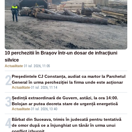
10 perchezitii în Braşov într-un dosar de infracţiuni
silvice
Actualitate
·
31 iul. 2026, 11:05
2
Preşedintele CJ Constanța, audiat ca martor la Parchetul
General în urma percheziţiei la firma unde este acţionar
Actualitate
-
31 iul. 2026, 11:14
3
Ședință extraordinară de Guvern, astăzi, la ora 14:00.
Bolojan ar putea decreta stare de urgență energetică
Actualitate
-
31 iul. 2026, 13:40
4
Bărbat din Suceava, trimis în judecată pentru tentativă
de omor după ce a înjunghiat un tânăr în urma unui
conflict izbucnit