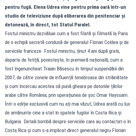
pentru fugă. Elena Udrea vine pentru prima oară într-un
studio de televiziune după eliberarea din penitenciar și
detonează, în direct, tot Statul Paralel.
Fostul ministru dezvăluie cum a fost filată și filmată la Paris
de o echipă secretă condusă de generalul Florian Coldea și de
serviciile franceze. Fostul ministru, ținut 4 ani după gratii,
departe de fetiță, povestește, în premieră națională, cum a
fost îngenuncheat Traian Băsescu în timpul suspendării din
2007, de către zonele de influență tenebroase din străinătate
și cum încercau acestea să pună gheara pe datoriile țărilor
arabe către România, prin operațiunea de șoc Omar Hayssam.
Într-o ediție exclusivă cum nu ați mai văzut, Udrea arată cu lux
de amănunte cine a stat în spatele fugilor în Costa Rica și
Bulgaria. Detalii bombă despre serviciile care au contactat-o în
Costa Rica și cum s-a implicat direct generalul negru Florian