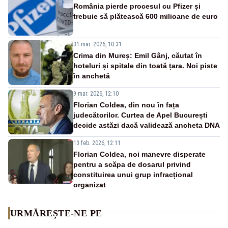
România pierde procesul cu Pfizer și
trebuie să plătească 600 milioane de euro
31 mar. 2026, 10:31
Crima din Mureș: Emil Gânj, căutat în
hoteluri și spitale din toată țara. Noi piste
în anchetă
9 mar. 2026, 12:10
Florian Coldea, din nou în fața
judecătorilor. Curtea de Apel București
decide astăzi dacă validează ancheta DNA
13 feb. 2026, 12:11
Florian Coldea, noi manevre disperate
pentru a scăpa de dosarul privind
constituirea unui grup infracțional
organizat
URMĂREȘTE-NE PE