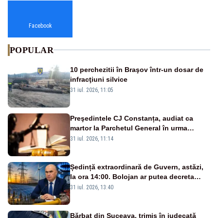
Facebook
POPULAR
10 perchezitii în Braşov într-un dosar de
infracţiuni silvice
31 iul. 2026, 11:05
Preşedintele CJ Constanța, audiat ca
martor la Parchetul General în urma
percheziţiei la firma unde este acţionar
31 iul. 2026, 11:14
Ședință extraordinară de Guvern, astăzi,
la ora 14:00. Bolojan ar putea decreta
stare de urgență energetică
31 iul. 2026, 13:40
Bărbat din Suceava, trimis în judecată