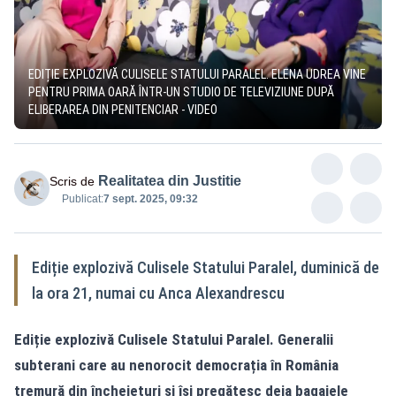
EDIȚIE EXPLOZIVĂ CULISELE STATULUI PARALEL. ELENA UDREA VINE
PENTRU PRIMA OARĂ ÎNTR-UN STUDIO DE TELEVIZIUNE DUPĂ
ELIBERAREA DIN PENITENCIAR - VIDEO
Realitatea din Justitie
Scris de
Publicat:
7 sept. 2025, 09:32
Ediție explozivă Culisele Statului Paralel, duminică de
la ora 21, numai cu Anca Alexandrescu
Ediție explozivă Culisele Statului Paralel. Generalii
subterani care au nenorocit democrația în România
tremură din încheieturi și își pregătesc deja bagajele