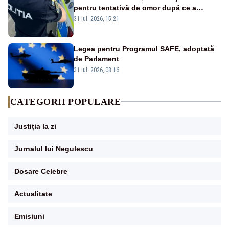
pentru tentativă de omor după ce a
înjunghiat un tânăr în urma unui conflict
31 iul. 2026, 15:21
izbucnit
Legea pentru Programul SAFE, adoptată
de Parlament
31 iul. 2026, 08:16
CATEGORII POPULARE
Justiția la zi
Jurnalul lui Negulescu
Dosare Celebre
Actualitate
Emisiuni