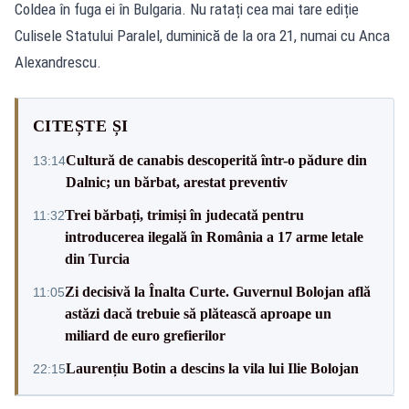
Coldea în fuga ei în Bulgaria. Nu ratați cea mai tare ediție
Culisele Statului Paralel, duminică de la ora 21, numai cu Anca
Alexandrescu.
CITEȘTE ȘI
Cultură de canabis descoperită într-o pădure din
13:14
Dalnic; un bărbat, arestat preventiv
Trei bărbați, trimiși în judecată pentru
11:32
introducerea ilegală în România a 17 arme letale
din Turcia
Zi decisivă la Înalta Curte. Guvernul Bolojan află
11:05
astăzi dacă trebuie să plătească aproape un
miliard de euro grefierilor
Laurențiu Botin a descins la vila lui Ilie Bolojan
22:15