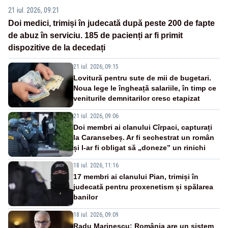
21 iul. 2026, 09:21
Doi medici, trimiși în judecată după peste 200 de fapte
de abuz în serviciu. 185 de pacienți ar fi primit
dispozitive de la decedați
21 iul. 2026, 09:15
Lovitură pentru sute de mii de bugetari.
Noua lege le îngheață salariile, în timp ce
veniturile demnitarilor cresc etapizat
21 iul. 2026, 09:06
Doi membri ai clanului Cîrpaci, capturați
la Caransebeș. Ar fi sechestrat un român
și l-ar fi obligat să „doneze” un rinichi
18 iul. 2026, 11:16
17 membri ai clanului Pian, trimiși în
judecată pentru proxenetism și spălarea
banilor
18 iul. 2026, 09:09
Radu Marinescu: România are un sistem