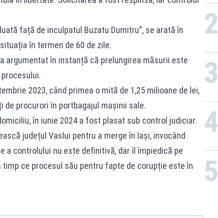
au 
luată față de inculpatul Buzatu Dumitru”, se arată în
situația în termen de 60 de zile.
 a argumentat în instanță că prelungirea măsurii este
procesului.
ptembrie 2023, când primea o mită de 1,25 milioane de lei,
ți de procurori în portbagajul mașinii sale.
omiciliu, în iunie 2024 a fost plasat sub control judiciar.
sească județul Vaslui pentru a merge în Iași, invocând
 a controlului nu este definitivă, dar îl împiedică pe
în timp ce procesul său pentru fapte de corupție este în