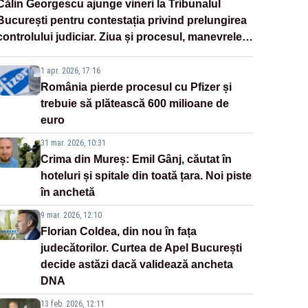
Călin Georgescu ajunge vineri la Tribunalul
București pentru contestația privind prelungirea
controlului judiciar. Ziua și procesul, manevrele
disperate ale Sistemului
1 apr. 2026, 17:16
România pierde procesul cu Pfizer și
trebuie să plătească 600 milioane de
euro
31 mar. 2026, 10:31
Crima din Mureș: Emil Gânj, căutat în
hoteluri și spitale din toată țara. Noi piste
în anchetă
9 mar. 2026, 12:10
Florian Coldea, din nou în fața
judecătorilor. Curtea de Apel București
decide astăzi dacă validează ancheta
DNA
13 feb. 2026, 12:11