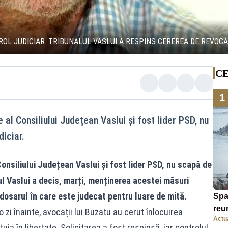
L JUDICIAR. TRIBUNALUL VASLUI A RESPINS CEREREA DE REVOC
CE
1
 al Consiliului Județean Vaslui și fost lider PSD, nu
iciar.
onsiliului Județean Vaslui și fost lider PSD, nu scapă de
ul Vaslui a decis, marți, menținerea acestei măsuri
 dosarul în care este judecat pentru luare de mită.
Spa
reu
 zi înainte, avocații lui Buzatu au cerut înlocuirea
Actua
mig
uia în libertate. Solicitarea a fost respinsă, iar controlul