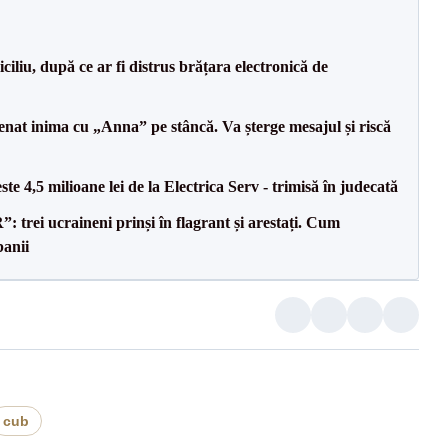
iliu, după ce ar fi distrus brățara electronică de
senat inima cu „Anna” pe stâncă. Va șterge mesajul și riscă
te 4,5 milioane lei de la Electrica Serv - trimisă în judecată
trei ucraineni prinși în flagrant și arestați. Cum
banii
cub