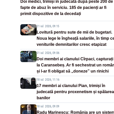
Doi medici, trimiși în judecată după peste 200 de
fapte de abuz în serviciu. 185 de pacienți ar fi
primit dispozitive de la decedați
21 iul. 2026, 09:15
Lovitură pentru sute de mii de bugetari.
Noua lege le îngheață salariile, în timp c
veniturile demnitarilor cresc etapizat
21 iul. 2026, 09:06
Doi membri ai clanului Cîrpaci, capturați
la Caransebeș. Ar fi sechestrat un româ
și l-ar fi obligat să „doneze” un rinichi
18 iul. 2026, 11:16
17 membri ai clanului Pian, trimiși în
judecată pentru proxenetism și spălarea
banilor
18 iul. 2026, 09:09
Radu Marinescu: România are un siste