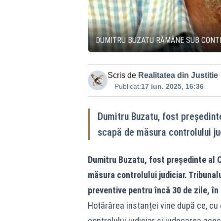
DUMITRU BUZATU RĂMÂNE SUB CONTRO
Scris de
Realitatea din Justitie
Publicat:
17 iun. 2025, 16:36
Dumitru Buzatu, fost președinte
scapă de măsura controlului jud
Dumitru Buzatu, fost președinte al C
măsura controlului judiciar. Tribunal
preventive pentru încă 30 de zile, în
Hotărârea instanței vine după ce, cu o
controlului judiciar și judecarea acest