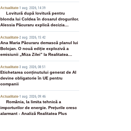
murit
2
Actualitate
-
1 aug. 2026, 14:39
Lovitură după lovitură pentru
blonda lui Coldea în dosarul drogurilor.
Alessia Păcuraru explică decizia
magistraților
3
Actualitate
-
2 aug. 2026, 15:42
Ana Maria Păcuraru demască planul lui
Bolojan. O nouă ediție explozivă a
emisiunii „Miza Zilei” la Realitatea
PLUS
4
Actualitate
-
3 aug. 2026, 08:51
Etichetarea conținutului generat de AI
devine obligatorie în UE pentru
companii
5
Actualitate
-
1 aug. 2026, 09:46
România, la limita tehnică a
importurilor de energie. Prețurile cresc
alarmant - Analiză Realitatea Plus