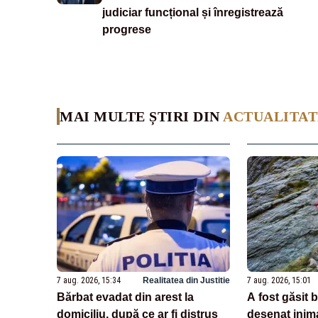
judiciar funcțional și înregistrează
progrese
MAI MULTE ȘTIRI DIN
ACTUALITAT
7 aug. 2026, 15:34
Realitatea din Justitie
7 aug. 2026, 15:01
Bărbat evadat din arest la
A fost găsit 
domiciliu, după ce ar fi distrus
desenat inim