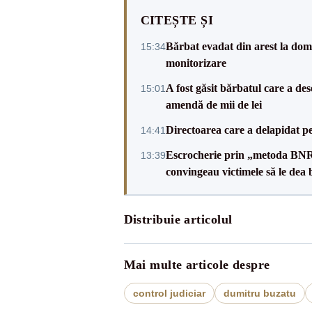
CITEȘTE ȘI
Bărbat evadat din arest la domic
15:34
monitorizare
A fost găsit bărbatul care a de
15:01
amendă de mii de lei
Directoarea care a delapidat pes
14:41
Escrocherie prin „metoda BNR”: 
13:39
convingeau victimele să le dea 
Distribuie articolul
Mai multe articole despre
control judiciar
dumitru buzatu