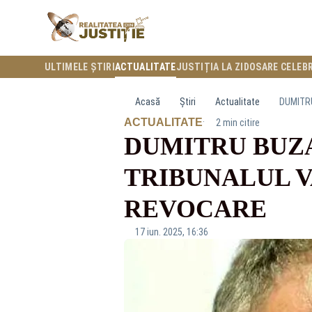
ULTIMELE ȘTIRI
ACTUALITATE
JUSTIȚIA LA ZI
DOSARE CELEB
Acasă
Știri
Actualitate
DUMITRU
·
ACTUALITATE
2 min citire
DUMITRU BUZA
TRIBUNALUL V
REVOCARE
17 iun. 2025, 16:36