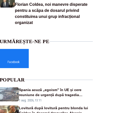
Florian Coldea, noi manevre disperate
pentru a scăpa de dosarul privind
constituirea unui grup infracțional
organizat
URMĂREȘTE-NE PE
Facebook
POPULAR
Spania acuză „egoism” în UE și cere
reuniune de urgență după tragedia
migranților din Ceuta. Zeci de oameni au
1 aug. 2026, 13:11
murit
Lovitură după lovitură pentru blonda lui