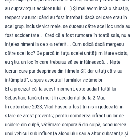
au supravieţuit accidentului. (...) Şi mai avem încă o situaţie,
respectiv atunci când au fost întrebaţi dacă cei care erau în
acel grup, inclusiv victimele, se duceau către acel loc unde au
fost accidentate... Cred că a fost rumoare în toată sala, nu a
înţeles nimeni la ce s-a referit... Cum adică dacă mergeau
către acel loc? De parcă în faţa acelei unităţi militare exista,
eu ştiu, un loc în care trebuiau să se întâlnească... Nişte
lucruri care par desprinse din filmele SF, dar uitaţi că s-au
întâmplat!", a spus avocatul familiilor victimelor.
El a precizat că, la acest moment, este audiat tatăl lui
Sebastian, tânărul mort în accidentul de la 2 Mai.
În octombrie 2023, Vlad Pascu a fost trimis în judecată, în
stare de arest preventiv, pentru comiterea infracţiunilor de
ucidere din culpă, vătămare corporală din culpă, conducerea
unui vehicul sub influenţa alcoolului sau a altor substanţe şi