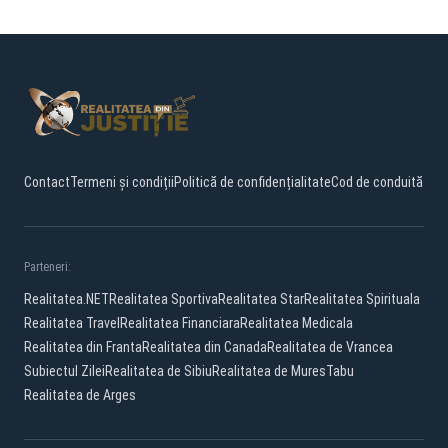
Contact
Termeni și condiții
Politică de confidențialitate
Cod de conduită
Parteneri:
Realitatea.NET
Realitatea Sportiva
Realitatea Star
Realitatea Spirituala
Realitatea Travel
Realitatea Financiara
Realitatea Medicala
Realitatea din Franta
Realitatea din Canada
Realitatea de Vrancea
Subiectul Zilei
Realitatea de Sibiu
Realitatea de Mures
Tabu
Realitatea de Arges