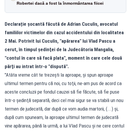
Robertei dacă a fost la înmormântarea fiicei
Declarație șocantă făcută de Adrian Cuculis, avocatul
familiilor victimelor din cazul accidentului din localitatea
2 Mai. Potrivit lui Cuculis, "apărarea" lui Vlad Pascu a
cerut, în timpul şedinţei de la
Judecătoria Mangalia
,
"contul în care să facă plata", moment în care cele două
părţi au intrat într-o "dispută".
"Atâta vreme cât te trezeşti la aproape, şi spun aproape
ultimul termen pentru că noi, cu toţii, ne-am pus de acord ca
aceste concluzii pe fondul cauzei să fie făcute, să fie puse
într-o şedinţă separată, deci cel mai sigur se va stabili un nou
termen de judecată, dar după ce vom audia martorii, (...) şi,
după cum spuneam, la aproape ultimul termen de judecată
vine apărarea, până la urmă, a lui Vlad Pascu şi ne cere contul