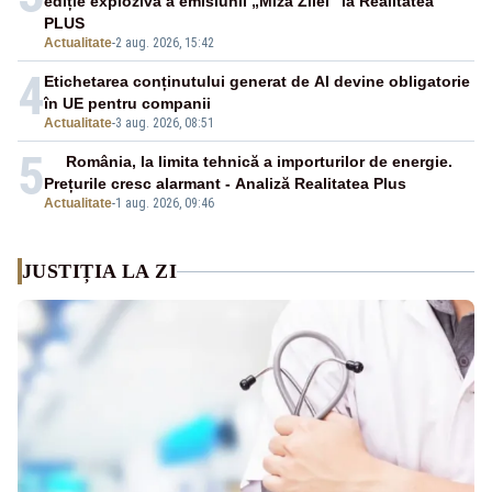
ediție explozivă a emisiunii „Miza Zilei” la Realitatea
PLUS
Actualitate
-
2 aug. 2026, 15:42
4
Etichetarea conținutului generat de AI devine obligatorie
în UE pentru companii
Actualitate
-
3 aug. 2026, 08:51
5
România, la limita tehnică a importurilor de energie.
Prețurile cresc alarmant - Analiză Realitatea Plus
Actualitate
-
1 aug. 2026, 09:46
JUSTIȚIA LA ZI