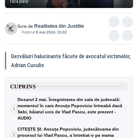
facă plata”
Realitatea din Justitie
Scris de
Publicat:
9 mai 2024, 15:02
Dezvăluiri halucinante făcute de avocatul victimelor,
Adrian Cuculis
CUPRINS
Dosarul 2 mai. Înregistrarea din sala de judecată:
momentul în care Ancuța Popoviciu întreabă dacă
1
Sebi, băiatul ucis de Vlad Pascu, este prezent -
AUDIO
CITEȘTE ȘI: Ancuța Popoviciu, judecătoarea din
procesul lui Vlad Pascu, a întrebat-o pe mama
2