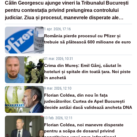
Călin Georgescu ajunge vineri la Tribunalul București
pentru contestația privind prelungirea controlului
judiciar. Ziua și procesul, manevrele disperate ale
Sistemului
1 apr. 2026, 17:16
România pierde procesul cu Pfizer și
trebuie să plătească 600 milioane de euro
31 mar. 2026, 10:31
Crima din Mureș: Emil Gânj, căutat în
hoteluri și spitale din toată țara. Noi piste
în anchetă
9 mar. 2026, 12:10
Florian Coldea, din nou în fața
judecătorilor. Curtea de Apel București
decide astăzi dacă validează ancheta DNA
13 feb. 2026, 12:11
Florian Coldea, noi manevre disperate
pentru a scăpa de dosarul privind
constituirea unui grup infracțional