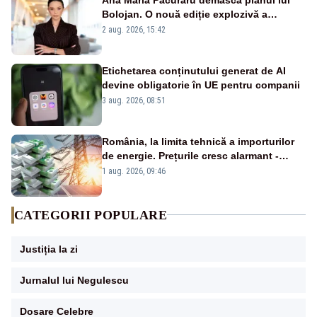
Bolojan. O nouă ediție explozivă a
emisiunii „Miza Zilei” la Realitatea PLUS
2 aug. 2026, 15:42
Etichetarea conținutului generat de AI
devine obligatorie în UE pentru companii
3 aug. 2026, 08:51
România, la limita tehnică a importurilor
de energie. Prețurile cresc alarmant -
Analiză Realitatea Plus
1 aug. 2026, 09:46
CATEGORII POPULARE
Justiția la zi
Jurnalul lui Negulescu
Dosare Celebre