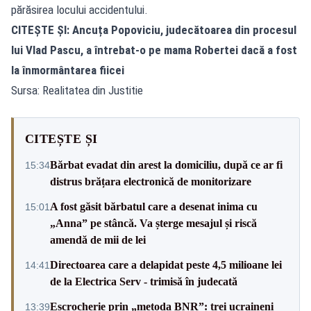
părăsirea locului accidentului.
CITEȘTE ȘI:
Ancuța Popoviciu, judecătoarea din procesul
lui Vlad Pascu, a întrebat-o pe mama Robertei dacă a fost
la înmormântarea fiicei
Sursa: Realitatea din Justitie
CITEȘTE ȘI
Bărbat evadat din arest la domiciliu, după ce ar fi
15:34
distrus brățara electronică de monitorizare
A fost găsit bărbatul care a desenat inima cu
15:01
„Anna” pe stâncă. Va șterge mesajul și riscă
amendă de mii de lei
Directoarea care a delapidat peste 4,5 milioane lei
14:41
de la Electrica Serv - trimisă în judecată
Escrocherie prin „metoda BNR”: trei ucraineni
13:39