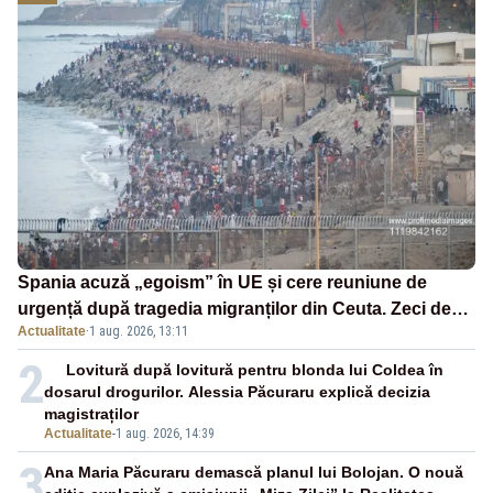
Spania acuză „egoism” în UE și cere reuniune de
urgență după tragedia migranților din Ceuta. Zeci de
Actualitate
·
1 aug. 2026, 13:11
oameni au murit
2
Lovitură după lovitură pentru blonda lui Coldea în
dosarul drogurilor. Alessia Păcuraru explică decizia
magistraților
Actualitate
-
1 aug. 2026, 14:39
3
Ana Maria Păcuraru demască planul lui Bolojan. O nouă