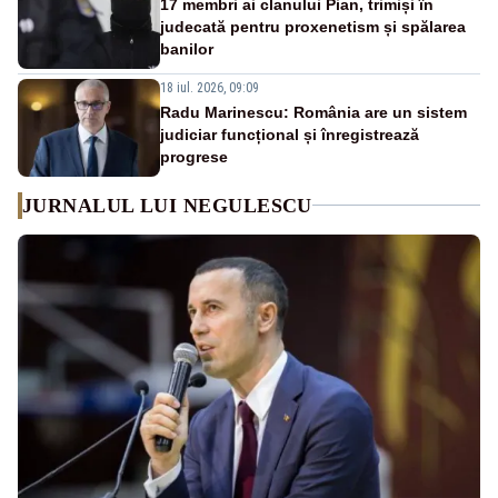
17 membri ai clanului Pian, trimiși în
judecată pentru proxenetism și spălarea
banilor
18 iul. 2026, 09:09
Radu Marinescu: România are un sistem
judiciar funcțional și înregistrează
progrese
JURNALUL LUI NEGULESCU