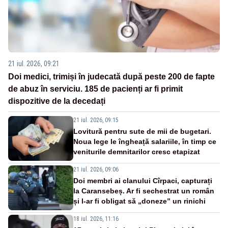
21 iul. 2026, 09:21
Doi medici, trimiși în judecată după peste 200 de fapte
de abuz în serviciu. 185 de pacienți ar fi primit
dispozitive de la decedați
21 iul. 2026, 09:15
Lovitură pentru sute de mii de bugetari.
Noua lege le îngheață salariile, în timp ce
veniturile demnitarilor cresc etapizat
21 iul. 2026, 09:06
Doi membri ai clanului Cîrpaci, capturați
la Caransebeș. Ar fi sechestrat un român
și l-ar fi obligat să „doneze” un rinichi
18 iul. 2026, 11:16