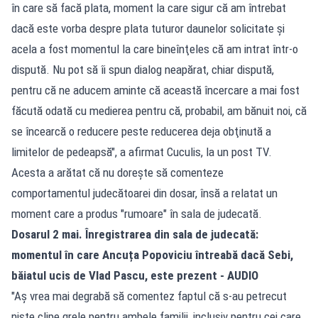
în care să facă plata, moment la care sigur că am întrebat
dacă este vorba despre plata tuturor daunelor solicitate şi
acela a fost momentul la care bineînţeles că am intrat într-o
dispută. Nu pot să îi spun dialog neapărat, chiar dispută,
pentru că ne aducem aminte că această încercare a mai fost
făcută odată cu medierea pentru că, probabil, am bănuit noi, că
se încearcă o reducere peste reducerea deja obţinută a
limitelor de pedeapsă", a afirmat Cuculis, la un post TV.
Acesta a arătat că nu doreşte să comenteze
comportamentul judecătoarei din dosar, însă a relatat un
moment care a produs "rumoare" în sala de judecată.
Dosarul 2 mai. Înregistrarea din sala de judecată:
momentul în care Ancuța Popoviciu întreabă dacă Sebi,
băiatul ucis de Vlad Pascu, este prezent - AUDIO
"Aş vrea mai degrabă să comentez faptul că s-au petrecut
nişte clipe grele pentru ambele familii, inclusiv pentru cei care