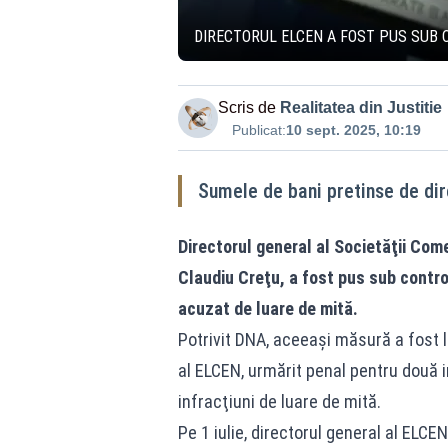
DIRECTORUL ELCEN A FOST PUS SUB C
Scris de
Realitatea din Justitie
Publicat:
10 sept. 2025, 10:19
Sumele de bani pretinse de di
Directorul general al Societăţii Com
Claudiu Creţu, a fost pus sub control
acuzat de luare de mită.
Potrivit DNA, aceeaşi măsură a fost lu
al ELCEN, urmărit penal pentru două i
infracţiuni de luare de mită.
Pe 1 iulie, directorul general al ELCEN