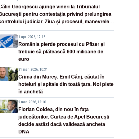
Călin Georgescu ajunge vineri la Tribunalul
București pentru contestația privind prelungirea
controlului judiciar. Ziua și procesul, manevrele
disperate ale Sistemului
1 apr. 2026, 17:16
România pierde procesul cu Pfizer și
trebuie să plătească 600 milioane de
euro
31 mar. 2026, 10:31
Crima din Mureș: Emil Gânj, căutat în
hoteluri și spitale din toată țara. Noi piste
în anchetă
9 mar. 2026, 12:10
Florian Coldea, din nou în fața
judecătorilor. Curtea de Apel București
decide astăzi dacă validează ancheta
DNA