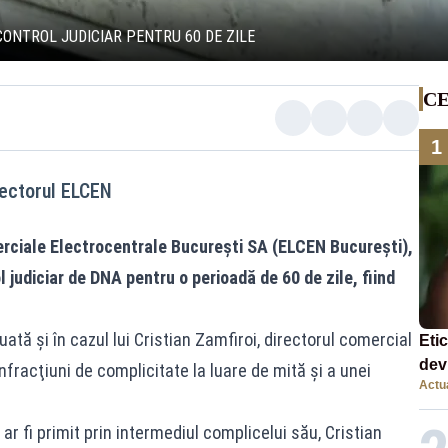
ONTROL JUDICIAR PENTRU 60 DE ZILE
CE
1
rectorul ELCEN
erciale Electrocentrale Bucureşti SA (ELCEN Bucureşti),
 judiciar de DNA pentru o perioadă de 60 de zile, fiind
ată şi în cazul lui Cristian Zamfiroi, directorul comercial
Eti
dev
nfracţiuni de complicitate la luare de mită şi a unei
Actua
com
 ar fi primit prin intermediul complicelui său, Cristian