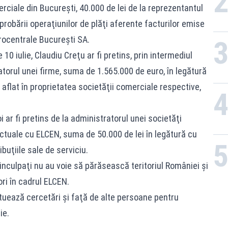
erciale din Bucureşti, 40.000 de lei de la reprezentantul
probării operaţiunilor de plăţi aferente facturilor emise
rocentrale Bucureşti SA.
10 iulie, Claudiu Creţu ar fi pretins, prin intermediul
atorul unei firme, suma de 1.565.000 de euro, în legătură
flat în proprietatea societăţii comerciale respective,
i ar fi pretins de la administratorul unei societăţi
actuale cu ELCEN, suma de 50.000 de lei în legătură cu
ibuţiile sale de serviciu.
i inculpaţi nu au voie să părăsească teritoriul României şi
ori în cadrul ELCEN.
uează cercetări şi faţă de alte persoane pentru
ie.