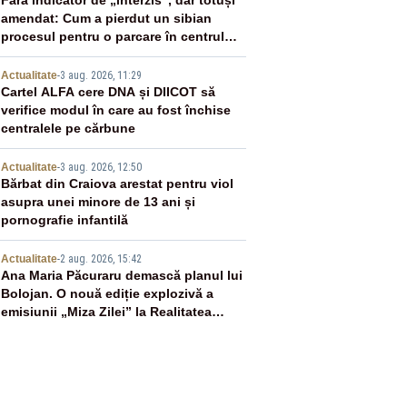
2
Fără indicator de „interzis”, dar totuși
amendat: Cum a pierdut un sibian
procesul pentru o parcare în centrul
orașului
3
Actualitate
-
3 aug. 2026, 11:29
Cartel ALFA cere DNA și DIICOT să
verifice modul în care au fost închise
centralele pe cărbune
4
Actualitate
-
3 aug. 2026, 12:50
Bărbat din Craiova arestat pentru viol
asupra unei minore de 13 ani și
pornografie infantilă
5
Actualitate
-
2 aug. 2026, 15:42
Ana Maria Păcuraru demască planul lui
Bolojan. O nouă ediție explozivă a
emisiunii „Miza Zilei” la Realitatea
PLUS