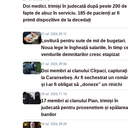
Doi medici, trimiși în judecată după peste 200 de
fapte de abuz în serviciu. 185 de pacienți ar fi
primit dispozitive de la decedați
21 iul. 2026, 09:15
Lovitură pentru sute de mii de bugetari.
Noua lege le îngheață salariile, în timp c
veniturile demnitarilor cresc etapizat
21 iul. 2026, 09:06
Doi membri ai clanului Cîrpaci, capturați
la Caransebeș. Ar fi sechestrat un româ
și l-ar fi obligat să „doneze” un rinichi
18 iul. 2026, 11:16
17 membri ai clanului Pian, trimiși în
judecată pentru proxenetism și spălarea
banilor
18 iul. 2026, 09:09