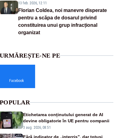
13 feb. 2026, 12:11
Florian Coldea, noi manevre disperate
pentru a scăpa de dosarul privind
constituirea unui grup infracțional
organizat
URMĂREȘTE-NE PE
Facebook
POPULAR
Etichetarea conținutului generat de AI
devine obligatorie în UE pentru companii
3 aug. 2026, 08:51
Fără indicator de „interzis”, dar totuși