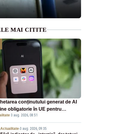
LE MAI CITITE
chetarea conținutului generat de AI
ine obligatorie în UE pentru
litate
·
3 aug. 2026, 08:51
panii
Actualitate
-
3 aug. 2026, 09:35