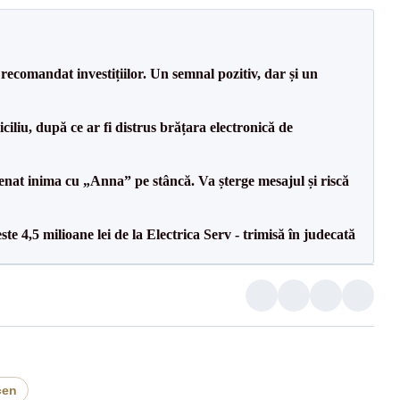
recomandat investițiilor. Un semnal pozitiv, dar și un
iliu, după ce ar fi distrus brățara electronică de
senat inima cu „Anna” pe stâncă. Va șterge mesajul și riscă
te 4,5 milioane lei de la Electrica Serv - trimisă în judecată
cen