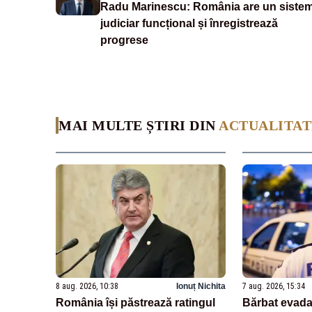
Radu Marinescu: România are un siste
judiciar funcțional și înregistrează
progrese
MAI MULTE ȘTIRI DIN
ACTUALITAT
8 aug. 2026, 10:38
Ionuț Nichita
7 aug. 2026, 15:34
România își păstrează ratingul
Bărbat evadat