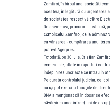
Zamfiroi, în biroul unei societăţi com
acesteia, în legătură cu urgentarea a
de societatea respectivă către Elect
De asemenea, procurorii susțin că, pe 
complicelui Zamfiroi, de la administr
cu vânzarea - cumpărarea unui teren a
potrivit Agerpres.
Totodată, pe 30 iulie, Cristian Zamfiro
comerciale, aflate în raporturi contr
îndeplinirea unor acte ce intrau în atr
Pe durata controlului judiciar, cei do
nu își pot exercita funcţiile de direct
DNA a menționat că în dosar se efect
săvârşirea unor infracţiuni de corupţ