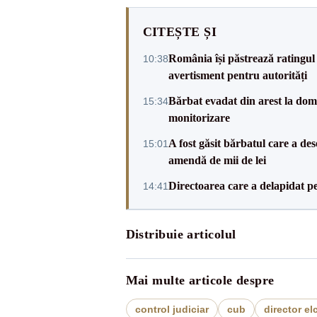
CITEȘTE ȘI
România își păstrează ratingul 
10:38
avertisment pentru autorități
Bărbat evadat din arest la domic
15:34
monitorizare
A fost găsit bărbatul care a de
15:01
amendă de mii de lei
Directoarea care a delapidat pes
14:41
Distribuie articolul
Mai multe articole despre
control judiciar
cub
director el