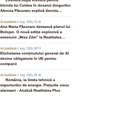
2
Lovitură după lovitură pentru
blonda lui Coldea în dosarul drogurilor.
Alessia Păcuraru explică decizia
magistraților
3
Actualitate
-
2 aug. 2026, 15:42
Ana Maria Păcuraru demască planul lui
Bolojan. O nouă ediție explozivă a
emisiunii „Miza Zilei” la Realitatea
PLUS
4
Actualitate
-
3 aug. 2026, 08:51
Etichetarea conținutului generat de AI
devine obligatorie în UE pentru
companii
5
Actualitate
-
1 aug. 2026, 09:46
România, la limita tehnică a
importurilor de energie. Prețurile cresc
alarmant - Analiză Realitatea Plus