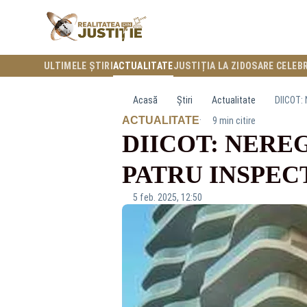
ULTIMELE ȘTIRI
ACTUALITATE
JUSTIȚIA LA ZI
DOSARE CELEB
Acasă
Știri
Actualitate
DIICOT:
·
ACTUALITATE
9 min citire
DIICOT: NERE
PATRU INSPEC
5 feb. 2025, 12:50