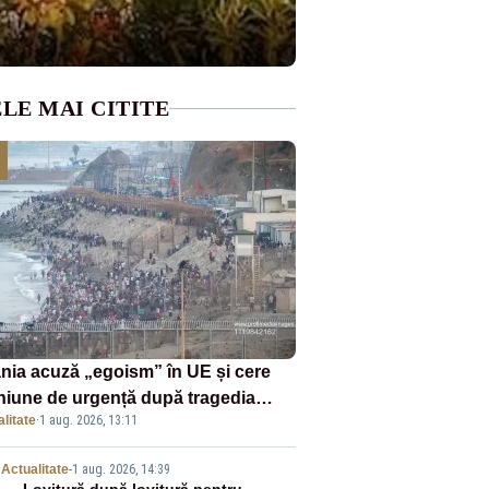
LE MAI CITITE
nia acuză „egoism” în UE și cere
niune de urgență după tragedia
litate
·
1 aug. 2026, 13:11
ranților din Ceuta. Zeci de oameni
murit
Actualitate
-
1 aug. 2026, 14:39