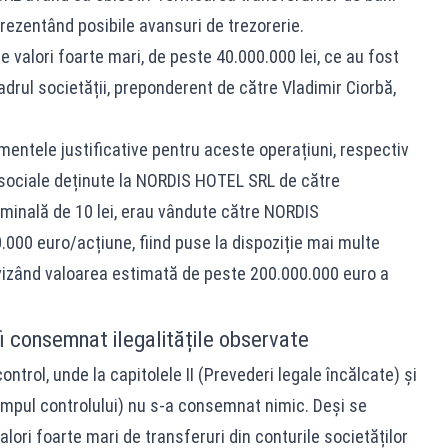
prezentând posibile avansuri de trezorerie.
 valori foarte mari, de peste 40.000.000 lei, ce au fost
drul societății, preponderent de către Vladimir Ciorbă,
entele justificative pentru aceste operațiuni, respectiv
 sociale deținute la NORDIS HOTEL SRL de către
minală de 10 lei, erau vândute către NORDIS
00 euro/acțiune, fiind puse la dispoziție mai multe
vizând valoarea estimată de peste 200.000.000 euro a
fi consemnat ilegalitățile observate
ntrol, unde la capitolele II (Prevederi legale încălcate) și
timpul controlului) nu s-a consemnat nimic. Deși se
lori foarte mari de transferuri din conturile societăților