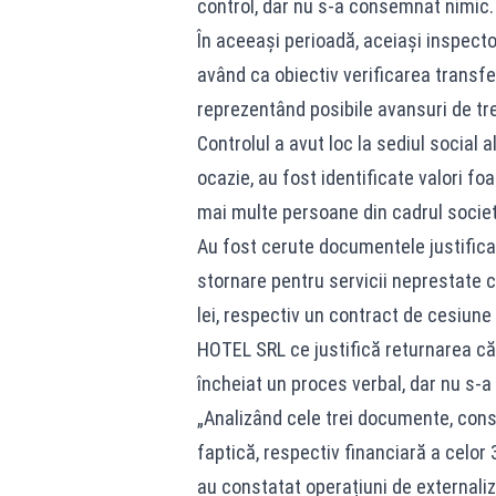
control, dar nu s-a consemnat nimic.
În aceeași perioadă, aceiași inspec
având ca obiectiv verificarea transfer
reprezentând posibile avansuri de tre
Controlul a avut loc la sediul socia
ocazie, au fost identificate valori fo
mai multe persoane din cadrul societ
Au fost cerute documentele justifica
stornare pentru servicii neprestat
lei, respectiv un contract de cesiune
HOTEL SRL ce justifică returnarea căt
încheiat un proces verbal, dar nu s-
„Analizând cele trei documente, const
faptică, respectiv financiară a celor 
au constatat operațiuni de externaliz