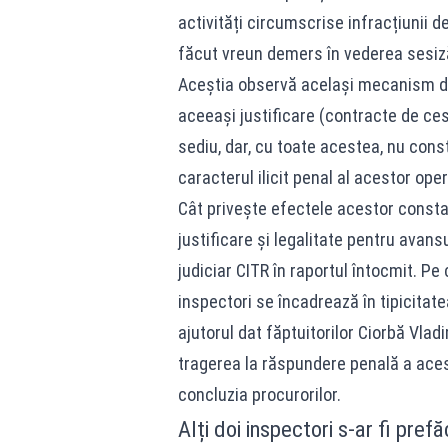
activități circumscrise infracțiunii 
făcut vreun demers în vederea sesizăr
Aceștia observă același mecanism de 
aceeași justificare (contracte de ces
sediu, dar, cu toate acestea, nu con
caracterul ilicit penal al acestor oper
Cât privește efectele acestor constat
justificare și legalitate pentru avans
judiciar CITR în raportul întocmit. Pe
inspectori se încadrează în tipicitate
ajutorul dat făptuitorilor Ciorbă Vla
tragerea la răspundere penală a acest
concluzia procurorilor.
Alți doi inspectori s-ar fi pref