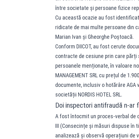
între societate și persoane fizice re
Cu această ocazie au fost identificate
ridicate de mai multe persoane din ca
Marian Ivan și Gheorghe Poștoacă.
Conform DIICOT, au fost cerute docum
contracte de cesiune prin care părți
persoanele menționate, în valoare no
MANAGEMENT SRL cu prețul de 1.900.0
documente, inclusiv o hotărâre AGA 
societății NORDIS HOTEL SRL.
Doi inspectori antifraudă n-ar 
A fost întocmit un proces-verbal de co
III (Consecințe și măsuri dispuse în 
analizează și observă operațiuni de va