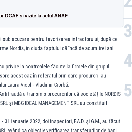
or DGAF și vizite la șeful ANAF
i sub acuzare pentru favorizarea infractorului, după ce
irme Nordis, în ciuda faptului că încă de acum trei ani
u privire la controalele făcute la firmele din grupul
spre acest caz în referatul prin care procurorii au
lui Laura Vicol - Vladimir Ciorbă.
 Antifraudă a transmis procurorilor că societățile NORDIS
RL și MBG IDEAL MANAGEMENT SRL au constituit
 31 ianuarie 2022, doi inspectori, F.A.D. și G.M., au făcut
 având ca obiectiv verificarea transferurilor de bani