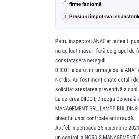
3
firme fantomă
Presiuni împotriva inspectoril
4
Patru inspectori ANAF ar putea fi puș
nu au luat măsuri față de grupul de f
constataseră nereguli.
DIICOT a cerut informații de la ANAF c
Nordis. Au fost menționate detalii de
solicitat arestarea preventivă a cuplu
La cererea DIICOT, Direcția Generală
MANAGEMENT SRL, LAMPP BUILDING S
obiectul unor controale antifraudă.
Astfel, în perioada 25 noiembrie 2021 -
un control la NORDIS MANAGEMENT SRL