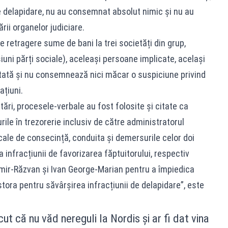
de delapidare, nu au consemnat absolut nimic și nu au
ii organelor judiciare.
retragere sume de bani la trei societăți din grup,
iuni părți sociale), aceleași persoane implicate, același
stată și nu consemnează nici măcar o suspiciune privind
ațiuni.
ări, procesele-verbale au fost folosite și citate ca
urile în trezorerie inclusiv de către administratorul
 cale de consecință, conduita și demersurile celor doi
a infracțiunii de favorizarea făptuitorului, respectiv
dimir-Răzvan și Ivan George-Marian pentru a împiedica
ora pentru săvârșirea infracțiunii de delapidare”, este
ăcut că nu văd nereguli la Nordis și ar fi dat vina