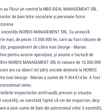
tori au făcut un control la MBG IDEAL MANAGEMENT SRL
urilor de bani între societate și persoane fizice
zorerie.
l al societății NORDIS MANAGEMENT SRL. Cu această
arte mari, de peste 13.000.000 lei, care au fost ridicate de
ății, preponderent de către Ivan George - Marian.
tive pentru aceste operațiuni, și anume o factură de
e către NORDIS MANAGEMENT SRL în valoare de 10.300.000
 care are ca obiect tot părți sociale deținute la NORDIS
re Ivan George - Marian a sumei de 9.564.814 lei. A fost
a consemnat nimic.
atările inspectorilor antifraudă, precum și situația
3 societăți, se constată faptul că cei doi inspectori, deși
are a unor sume de bani din patrimoniul celor 3 societăți,