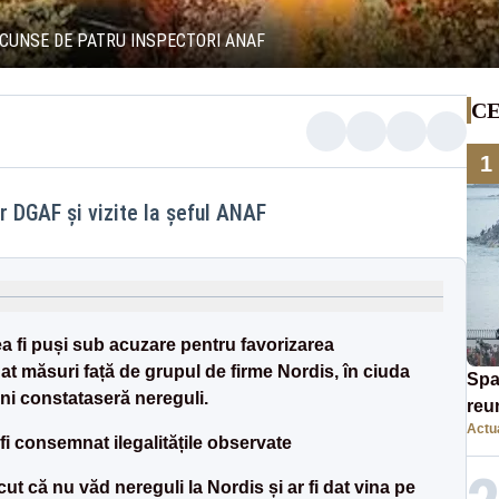
ASCUNSE DE PATRU INSPECTORI ANAF
CE
1
r DGAF și vizite la șeful ANAF
a fi puși sub acuzare pentru favorizarea
uat măsuri față de grupul de firme Nordis, în ciuda
Spa
ani constataseră nereguli.
reu
Actua
mig
fi consemnat ilegalitățile observate
au 
ăcut că nu văd nereguli la Nordis și ar fi dat vina pe