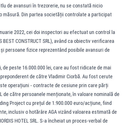
itlu de avansuri în trezorerie, nu se constată nicio
io măsură. Din partea societății controlate a participat
nuarie 2022, cei doi inspectori au efectuat un control la
S BEST CONSTRUCT SRL), având ca obiectiv verificarea
e și persoane fizice reprezentând posibile avansuri de
i, de peste 16.000.000 lei, care au fost ridicate de mai
 preponderent de către Vladimir Ciorbă. Au fost cerute
te operațiuni - contracte de cesiune prin care părți
L de către persoanele menționate, în valoare nominală de
ding Project cu prețul de 1.900.000 euro/acțiune, fiind
te, inclusiv o hotărâre AGA vizând valoarea estimată de
 NORDIS HOTEL SRL. S-a încheiat un proces-verbal de