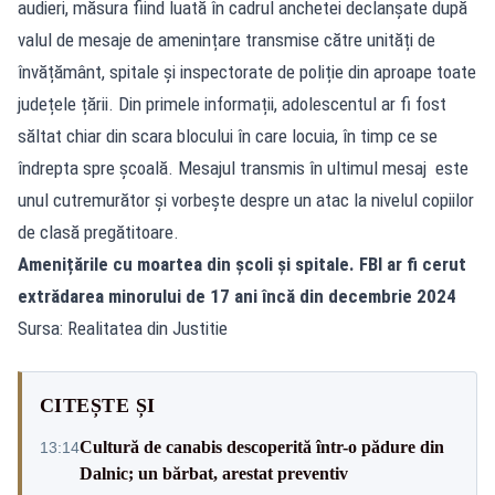
audieri, măsura fiind luată în cadrul anchetei declanșate după
valul de mesaje de amenințare transmise către unități de
învățământ, spitale și inspectorate de poliție din aproape toate
județele țării. Din primele informații, adolescentul ar fi fost
săltat chiar din scara blocului în care locuia, în timp ce se
îndrepta spre școală. Mesajul transmis în ultimul mesaj este
unul cutremurător și vorbește despre un atac la nivelul copiilor
de clasă pregătitoare.
Amenițările cu moartea din școli și spitale. FBI ar fi cerut
extrădarea minorului de 17 ani încă din decembrie 2024
Sursa: Realitatea din Justitie
CITEȘTE ȘI
Cultură de canabis descoperită într-o pădure din
13:14
Dalnic; un bărbat, arestat preventiv