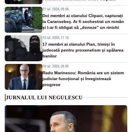
21 iul. 2026, 09:06
Doi membri ai clanului Cîrpaci, capturați
la Caransebeș. Ar fi sechestrat un român
și l-ar fi obligat să „doneze” un rinichi
18 iul. 2026, 11:16
17 membri ai clanului Pian, trimiși în
judecată pentru proxenetism și spălarea
banilor
18 iul. 2026, 09:09
Radu Marinescu: România are un sistem
judiciar funcțional și înregistrează
progrese
JURNALUL LUI NEGULESCU