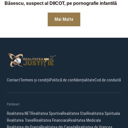
Băsescu, suspect al DIICOT, pe pornografie infantilă
Mai Multe
Contact
Termeni și condiții
Politică de confidențialitate
Cod de conduită
Parteneri:
Realitatea.NET
Realitatea Sportiva
Realitatea Star
Realitatea Spirituala
Realitatea Travel
Realitatea Financiara
Realitatea Medicala
Realitatea din Franta
Realitatea din Canada
Realitatea de Vrancea