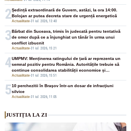
este acţionar
2
Ședință extraordinară de Guvern, astăzi, la ora 14:00.
Bolojan ar putea decreta stare de urgență energetică
Actualitate
-
31 iul. 2026, 13:40
3
Bărbat din Suceava, trimis în judecată pentru tentativă
de omor după ce a înjunghiat un tânăr în urma unui
conflict izbucnit
Actualitate
-
31 iul. 2026, 15:21
4
UMPMV: Menținerea ratingului de țară ar reprezenta un
semnal pozitiv pentru România. Autoritățile trebuie să
continue consolidarea stabilității economice și
Actualitate
-
31 iul. 2026, 15:51
financiare
5
10 perchezitii în Braşov într-un dosar de infracţiuni
silvice
Actualitate
-
31 iul. 2026, 11:05
JUSTIȚIA LA ZI