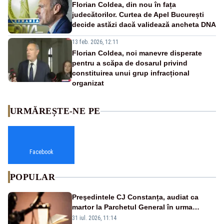
Florian Coldea, din nou în fața
judecătorilor. Curtea de Apel București
decide astăzi dacă validează ancheta DNA
13 feb. 2026, 12:11
Florian Coldea, noi manevre disperate
pentru a scăpa de dosarul privind
constituirea unui grup infracțional
organizat
URMĂREȘTE-NE PE
Facebook
POPULAR
Preşedintele CJ Constanța, audiat ca
martor la Parchetul General în urma
percheziţiei la firma unde este acţionar
31 iul. 2026, 11:14