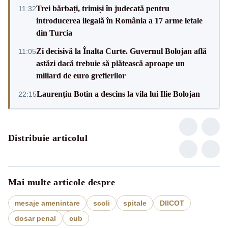
Trei bărbați, trimiși în judecată pentru
11:32
introducerea ilegală în România a 17 arme letale
din Turcia
Zi decisivă la Înalta Curte. Guvernul Bolojan află
11:05
astăzi dacă trebuie să plătească aproape un
miliard de euro grefierilor
Laurențiu Botin a descins la vila lui Ilie Bolojan
22:15
Distribuie articolul
Mai multe articole despre
mesaje amenintare
scoli
spitale
DIICOT
dosar penal
cub