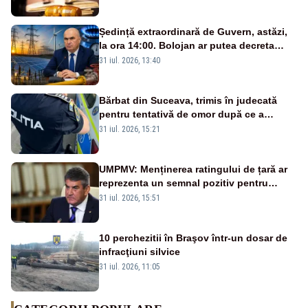
Ședință extraordinară de Guvern, astăzi,
la ora 14:00. Bolojan ar putea decreta
stare de urgență energetică
31 iul. 2026, 13:40
Bărbat din Suceava, trimis în judecată
pentru tentativă de omor după ce a
înjunghiat un tânăr în urma unui conflict
31 iul. 2026, 15:21
izbucnit
UMPMV: Menținerea ratingului de țară ar
reprezenta un semnal pozitiv pentru
România. Autoritățile trebuie să continue
31 iul. 2026, 15:51
consolidarea stabilității economice și
financiare
10 perchezitii în Braşov într-un dosar de
infracţiuni silvice
31 iul. 2026, 11:05