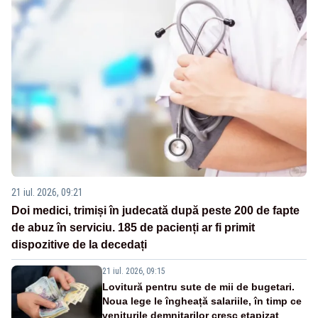
21 iul. 2026, 09:21
Doi medici, trimiși în judecată după peste 200 de fapte
de abuz în serviciu. 185 de pacienți ar fi primit
dispozitive de la decedați
21 iul. 2026, 09:15
Lovitură pentru sute de mii de bugetari.
Noua lege le îngheață salariile, în timp ce
veniturile demnitarilor cresc etapizat