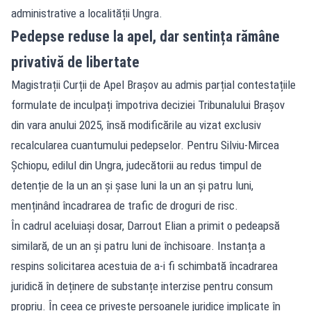
administrative a localității Ungra.
Pedepse reduse la apel, dar sentința rămâne
privativă de libertate
Magistrații Curții de Apel Brașov au admis parțial contestațiile
formulate de inculpați împotriva deciziei Tribunalului Brașov
din vara anului 2025, însă modificările au vizat exclusiv
recalcularea cuantumului pedepselor. Pentru Silviu-Mircea
Șchiopu, edilul din Ungra, judecătorii au redus timpul de
detenție de la un an și șase luni la un an și patru luni,
menținând încadrarea de trafic de droguri de risc.
În cadrul aceluiași dosar, Darrout Elian a primit o pedeapsă
similară, de un an și patru luni de închisoare. Instanța a
respins solicitarea acestuia de a-i fi schimbată încadrarea
juridică în deținere de substanțe interzise pentru consum
propriu. În ceea ce privește persoanele juridice implicate în