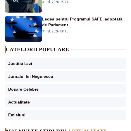
înjunghiat un tânăr în urma unui conflict
31 iul. 2026, 15:21
izbucnit
Legea pentru Programul SAFE, adoptată
de Parlament
31 iul. 2026, 08:16
CATEGORII POPULARE
Justiția la zi
Jurnalul lui Negulescu
Dosare Celebre
Actualitate
Emisiuni