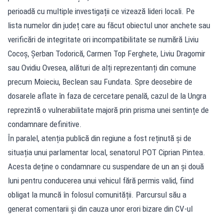
perioadă cu multiple investigații ce vizează lideri locali. Pe
lista numelor din județ care au făcut obiectul unor anchete sau
verificări de integritate ori incompatibilitate se numără Liviu
Cocoș, Șerban Todorică, Carmen Top Ferghete, Liviu Dragomir
sau Ovidiu Ovesea, alături de alți reprezentanți din comune
precum Moieciu, Beclean sau Fundata. Spre deosebire de
dosarele aflate în faza de cercetare penală, cazul de la Ungra
reprezintă o vulnerabilitate majoră prin prisma unei sentințe de
condamnare definitive.
În paralel, atenția publică din regiune a fost reținută și de
situația unui parlamentar local, senatorul POT Ciprian Pintea.
Acesta deține o condamnare cu suspendare de un an și două
luni pentru conducerea unui vehicul fără permis valid, fiind
obligat la muncă în folosul comunității. Parcursul său a
generat comentarii și din cauza unor erori bizare din CV-ul