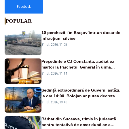
Facebook
POPULAR
10 perchezitii în Braşov într-un dosar de
infracţiuni silvice
31 iul. 2026, 11:05
Preşedintele CJ Constanța, audiat ca
martor la Parchetul General în urma
percheziţiei la firma unde este acţionar
31 iul. 2026, 11:14
Ședință extraordinară de Guvern, astăzi,
la ora 14:00. Bolojan ar putea decreta
stare de urgență energetică
31 iul. 2026, 13:40
Bărbat din Suceava, trimis în judecată
pentru tentativă de omor după ce a