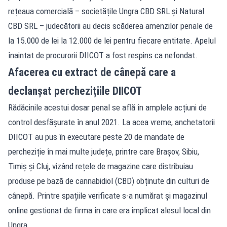
rețeaua comercială – societățile Ungra CBD SRL și Natural
CBD SRL – judecătorii au decis scăderea amenzilor penale de
la 15.000 de lei la 12.000 de lei pentru fiecare entitate. Apelul
înaintat de procurorii DIICOT a fost respins ca nefondat.
Afacerea cu extract de cânepă care a
declanșat perchezițiile DIICOT
Rădăcinile acestui dosar penal se află în amplele acțiuni de
control desfășurate în anul 2021. La acea vreme, anchetatorii
DIICOT au pus în executare peste 20 de mandate de
percheziție în mai multe județe, printre care Brașov, Sibiu,
Timiș și Cluj, vizând rețele de magazine care distribuiau
produse pe bază de cannabidiol (CBD) obținute din culturi de
cânepă. Printre spațiile verificate s-a numărat și magazinul
online gestionat de firma în care era implicat alesul local din
Ungra.