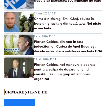
trebuie să plătească 600 milioane de euro
31 mar. 2026, 10:31
Crima din Mureș: Emil Gânj, căutat în
hoteluri și spitale din toată țara. Noi piste
în anchetă
9 mar. 2026, 12:10
Florian Coldea, din nou în fața
judecătorilor. Curtea de Apel București
decide astăzi dacă validează ancheta DNA
13 feb. 2026, 12:11
Florian Coldea, noi manevre disperate
pentru a scăpa de dosarul privind
constituirea unui grup infracțional
organizat
URMĂREȘTE-NE PE