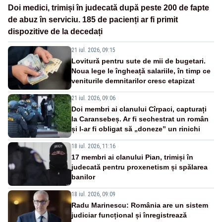
Doi medici, trimiși în judecată după peste 200 de fapte
de abuz în serviciu. 185 de pacienți ar fi primit
dispozitive de la decedați
21 iul. 2026, 09:15
Lovitură pentru sute de mii de bugetari.
Noua lege le îngheață salariile, în timp ce
veniturile demnitarilor cresc etapizat
21 iul. 2026, 09:06
Doi membri ai clanului Cîrpaci, capturați
la Caransebeș. Ar fi sechestrat un român
și l-ar fi obligat să „doneze” un rinichi
18 iul. 2026, 11:16
17 membri ai clanului Pian, trimiși în
judecată pentru proxenetism și spălarea
banilor
18 iul. 2026, 09:09
Radu Marinescu: România are un sistem
judiciar funcțional și înregistrează