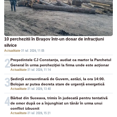
10 perchezitii în Braşov într-un dosar de infracţiuni
silvice
Actualitate
·
31 iul. 2026, 11:05
2
Preşedintele CJ Constanța, audiat ca martor la Parchetul
General în urma percheziţiei la firma unde este acţionar
Actualitate
-
31 iul. 2026, 11:14
3
Ședință extraordinară de Guvern, astăzi, la ora 14:00.
Bolojan ar putea decreta stare de urgență energetică
Actualitate
-
31 iul. 2026, 13:40
4
Bărbat din Suceava, trimis în judecată pentru tentativă
de omor după ce a înjunghiat un tânăr în urma unui
conflict izbucnit
Actualitate
-
31 iul. 2026, 15:21