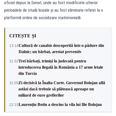
oficial depus la Senat, unde au fost modificate ulterior
perioadele de studii liceale și au fost eliminate referiri la o
platformă online de socializare matrimonială.
CITEȘTE ȘI
Cultură de canabis descoperită într-o pădure din
13:14
Dalnic; un bărbat, arestat preventiv
Trei bărbați, trimiși în judecată pentru
11:32
introducerea ilegală în România a 17 arme letale
din Turcia
Zi decisivă la Înalta Curte. Guvernul Bolojan află
11:05
astăzi dacă trebuie să plătească aproape un
miliard de euro grefierilor
Laurențiu Botin a descins la vila lui Ilie Bolojan
22:15