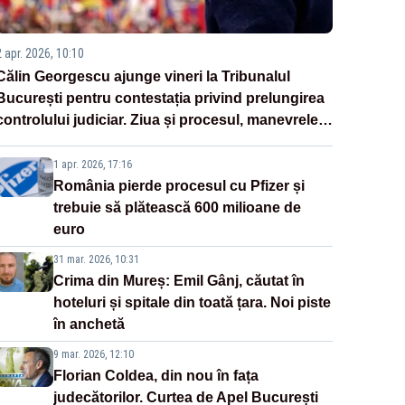
2 apr. 2026, 10:10
Călin Georgescu ajunge vineri la Tribunalul
București pentru contestația privind prelungirea
controlului judiciar. Ziua și procesul, manevrele
disperate ale Sistemului
1 apr. 2026, 17:16
România pierde procesul cu Pfizer și
trebuie să plătească 600 milioane de
euro
31 mar. 2026, 10:31
Crima din Mureș: Emil Gânj, căutat în
hoteluri și spitale din toată țara. Noi piste
în anchetă
9 mar. 2026, 12:10
Florian Coldea, din nou în fața
judecătorilor. Curtea de Apel București