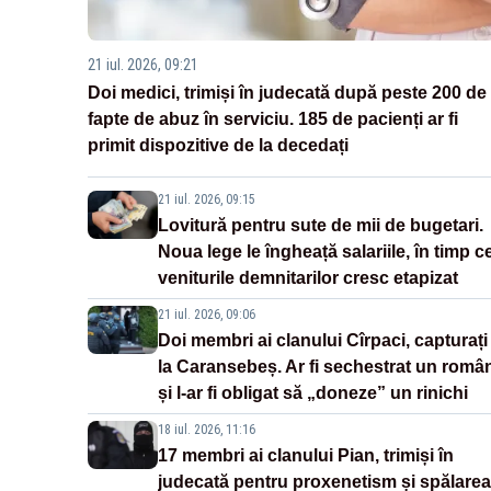
21 iul. 2026, 09:21
Doi medici, trimiși în judecată după peste 200 de
fapte de abuz în serviciu. 185 de pacienți ar fi
primit dispozitive de la decedați
21 iul. 2026, 09:15
Lovitură pentru sute de mii de bugetari.
Noua lege le îngheață salariile, în timp c
veniturile demnitarilor cresc etapizat
21 iul. 2026, 09:06
Doi membri ai clanului Cîrpaci, capturați
la Caransebeș. Ar fi sechestrat un româ
și l-ar fi obligat să „doneze” un rinichi
18 iul. 2026, 11:16
17 membri ai clanului Pian, trimiși în
judecată pentru proxenetism și spălarea