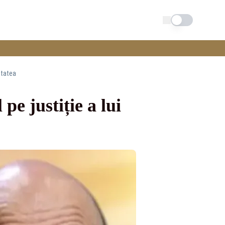
Schimba tema
itatea
e justiție a lui