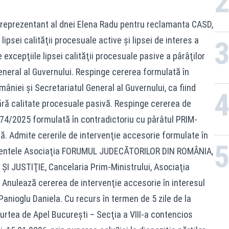
e reprezentant al dnei Elena Radu pentru reclamanta CASD,
ipsei calităţii procesuale active şi lipsei de interes a
excepţiile lipsei calităţii procesuale pasive a pârâţilor
eneral al Guvernului. Respinge cererea formulată în
âniei şi Secretariatul General al Guvernului, ca fiind
ră calitate procesuale pasivă. Respinge cererea de
574/2025 formulată în contradictoriu cu pârâtul PRIM-
. Admite cererile de intervenţie accesorie formulate în
enientele Asociaţia FORUMUL JUDECĂTORILOR DIN ROMÂNIA,
 JUSTIŢIE, Cancelaria Prim-Ministrului, Asociaţia
Anulează cererea de intervenţie accesorie în interesul
Panioglu Daniela. Cu recurs în termen de 5 zile de la
rtea de Apel Bucureşti – Secţia a VIII-a contencios