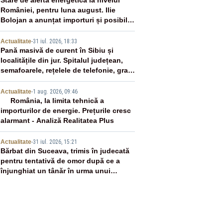
2
Stare de alertă energetică la nivelul
României, pentru luna august. Ilie
Bolojan a anunțat importuri și posibile
restricții – VIDEO
3
Actualitate
-
31 iul. 2026, 18:33
Pană masivă de curent în Sibiu și
localitățile din jur. Spitalul județean,
semafoarele, rețelele de telefonie, grav
afectate
4
Actualitate
-
1 aug. 2026, 09:46
România, la limita tehnică a
importurilor de energie. Prețurile cresc
alarmant - Analiză Realitatea Plus
5
Actualitate
-
31 iul. 2026, 15:21
Bărbat din Suceava, trimis în judecată
pentru tentativă de omor după ce a
înjunghiat un tânăr în urma unui
conflict izbucnit