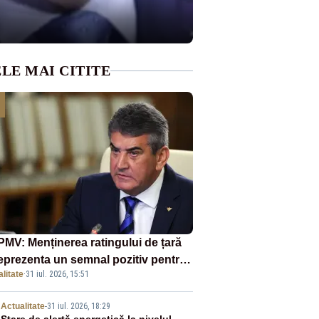
LE MAI CITITE
MV: Menținerea ratingului de țară
reprezenta un semnal pozitiv pentru
litate
·
31 iul. 2026, 15:51
ânia. Autoritățile trebuie să
inue consolidarea stabilității
Actualitate
-
31 iul. 2026, 18:29
nomice și financiare