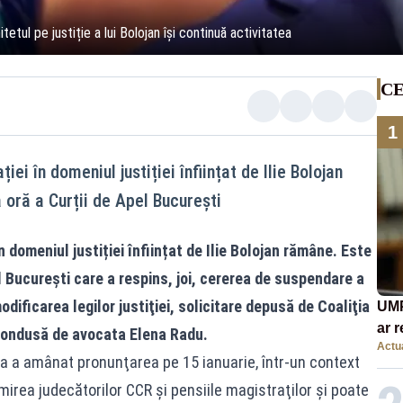
tul pe justiție a lui Bolojan își continuă activitatea
CE
1
iei în domeniul justiției înființat de Ilie Bolojan
 oră a Curții de Apel București
n domeniul justiției înființat de Ilie Bolojan rămâne. Este
l București care a respins, joi, cererea de suspendare a
ificarea legilor justiţiei, solicitare depusă de Coaliţia
UMP
ar 
condusă de avocata Elena Radu.
Actua
Rom
a a amânat pronunţarea pe 15 ianuarie, într-un context
cont
mirea judecătorilor CCR şi pensiile magistraţilor și poate
eco