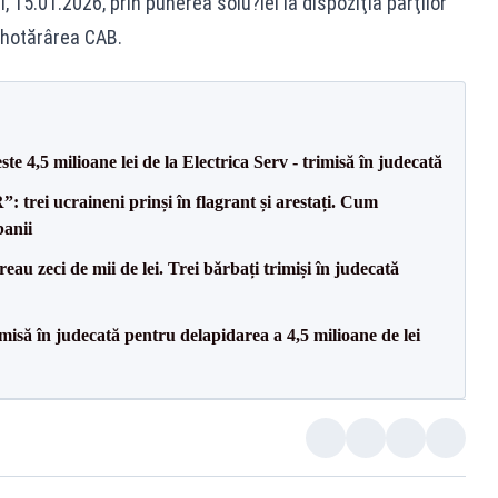
, 15.01.2026, prin punerea solu?iei la dispoziţia părţilor
n hotărârea CAB.
te 4,5 milioane lei de la Electrica Serv - trimisă în judecată
trei ucraineni prinși în flagrant și arestați. Cum
banii
reau zeci de mii de lei. Trei bărbați trimiși în judecată
misă în judecată pentru delapidarea a 4,5 milioane de lei