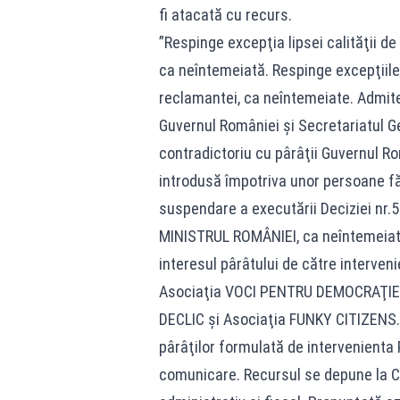
fi atacată cu recurs.
”Respinge excepţia lipsei calităţii d
ca neîntemeiată. Respinge excepţiile l
reclamantei, ca neîntemeiate. Admite 
Guvernul României şi Secretariatul G
contradictoriu cu pârâţii Guvernul Rom
introdusă împotriva unor persoane fă
suspendare a executării Deciziei nr.
MINISTRUL ROMÂNIEI, ca neîntemeiată
interesul pârâtului de către interv
Asociaţia VOCI PENTRU DEMOCRAŢIE ŞI
DECLIC şi Asociaţia FUNKY CITIZENS. 
pârâţilor formulată de intervenienta 
comunicare. Recursul se depune la Cu