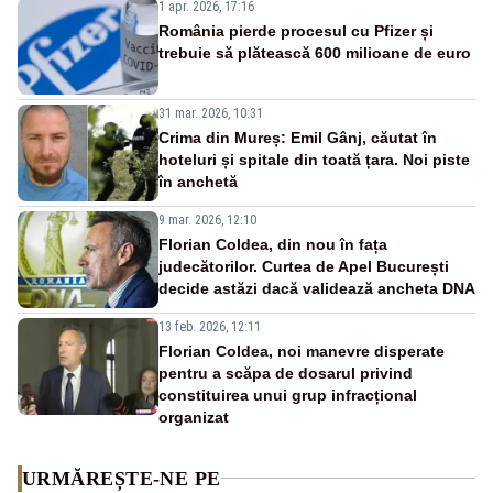
1 apr. 2026, 17:16
România pierde procesul cu Pfizer și
trebuie să plătească 600 milioane de euro
31 mar. 2026, 10:31
Crima din Mureș: Emil Gânj, căutat în
hoteluri și spitale din toată țara. Noi piste
în anchetă
9 mar. 2026, 12:10
Florian Coldea, din nou în fața
judecătorilor. Curtea de Apel București
decide astăzi dacă validează ancheta DNA
13 feb. 2026, 12:11
Florian Coldea, noi manevre disperate
pentru a scăpa de dosarul privind
constituirea unui grup infracțional
organizat
URMĂREȘTE-NE PE