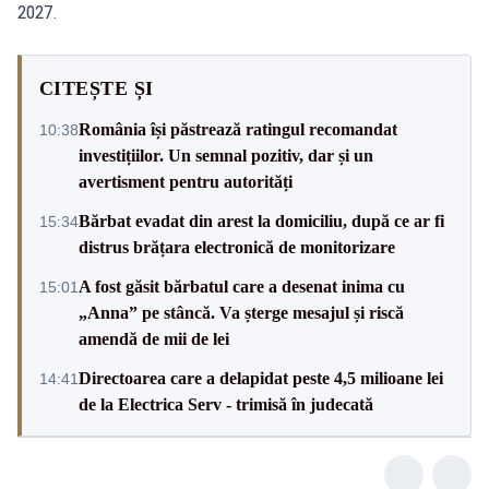
2027.
CITEȘTE ȘI
România își păstrează ratingul recomandat
10:38
investițiilor. Un semnal pozitiv, dar și un
avertisment pentru autorități
Bărbat evadat din arest la domiciliu, după ce ar fi
15:34
distrus brățara electronică de monitorizare
A fost găsit bărbatul care a desenat inima cu
15:01
„Anna” pe stâncă. Va șterge mesajul și riscă
amendă de mii de lei
Directoarea care a delapidat peste 4,5 milioane lei
14:41
de la Electrica Serv - trimisă în judecată