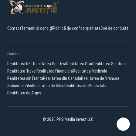
Contact
Termeni și condiții
Politică de confidențialitate
Cod de conduită
Parteneri:
Realitatea.NET
Realitatea Sportiva
Realitatea Star
Realitatea Spirituala
Realitatea Travel
Realitatea Financiara
Realitatea Medicala
Realitatea din Franta
Realitatea din Canada
Realitatea de Vrancea
Subiectul Zilei
Realitatea de Sibiu
Realitatea de Mures
Tabu
Realitatea de Arges
© 2026 PHG Media Invest LLC
Facebook