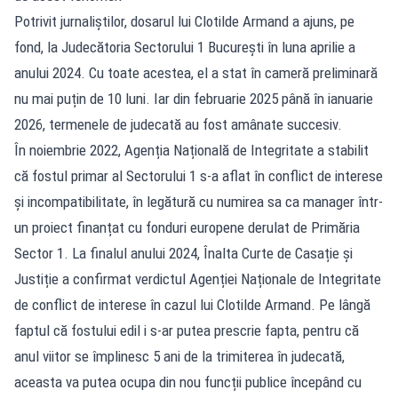
Potrivit jurnaliștilor, dosarul lui Clotilde Armand a ajuns, pe
fond, la Judecătoria Sectorului 1 București în luna aprilie a
anului 2024. Cu toate acestea, el a stat în cameră preliminară
nu mai puțin de 10 luni. Iar din februarie 2025 până în ianuarie
2026, termenele de judecată au fost amânate succesiv.
În noiembrie 2022, Agenția Națională de Integritate a stabilit
că fostul primar al Sectorului 1 s-a aflat în conflict de interese
și incompatibilitate, în legătură cu numirea sa ca manager într-
un proiect finanțat cu fonduri europene derulat de Primăria
Sector 1. La finalul anului 2024, Înalta Curte de Casație și
Justiție a confirmat verdictul Agenției Naționale de Integritate
de conflict de interese în cazul lui Clotilde Armand. Pe lângă
faptul că fostului edil i s-ar putea prescrie fapta, pentru că
anul viitor se împlinesc 5 ani de la trimiterea în judecată,
aceasta va putea ocupa din nou funcții publice începând cu