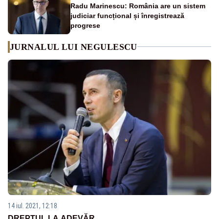
Radu Marinescu: România are un sistem
judiciar funcțional și înregistrează
progrese
JURNALUL LUI NEGULESCU
14 iul. 2021, 12:18
DREPTUL LA ADEVĂR