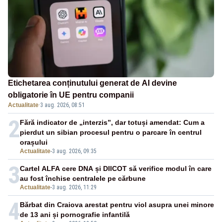
Etichetarea conținutului generat de AI devine
obligatorie în UE pentru companii
Actualitate
·
3 aug. 2026, 08:51
2
Fără indicator de „interzis”, dar totuși amendat: Cum a
pierdut un sibian procesul pentru o parcare în centrul
orașului
Actualitate
-
3 aug. 2026, 09:35
3
Cartel ALFA cere DNA și DIICOT să verifice modul în care
au fost închise centralele pe cărbune
Actualitate
-
3 aug. 2026, 11:29
4
Bărbat din Craiova arestat pentru viol asupra unei minore
de 13 ani și pornografie infantilă