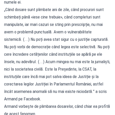
numele ei.
„Când dosare sunt plimbate ani de zile, când procurori sunt
schimbați până «iese cine trebuie», când completuri sunt
manipulate, iar mari cazuri se sting prin prescripție, nu mai
avem o problemă punctuală. Avem o vulnerabilitate
sistemică. (...) Nu poți avea stat sigur cu o justiție capturată.
Nu poți vorbi de democrație când legea este selectivă. Nu poți
cere încredere cetățenilor când instituțiile se apără pe ele
însele, nu adevărul. (...) Acum mingea nu mai este la jurnaliști,
nici la societatea civilă. Este la Președinte, la CSAT, la
instituțiile care încă mai pot salva ideea de Justiție și la
corectarea legilor Justiției în Parlamentul României, astfel
încât asemenea anomalii să nu mai existe niciodată.” a scris
Armand pe Facebook.
Armand vorbește de plimbarea dosarelor, când chiar ea profită
de acest fenomen