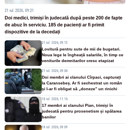
21 iul. 2026, 09:21
Doi medici, trimiși în judecată după peste 200 de fapte
de abuz în serviciu. 185 de pacienți ar fi primit
dispozitive de la decedați
21 iul. 2026, 09:15
Lovitură pentru sute de mii de bugetari.
Noua lege le îngheață salariile, în timp ce
veniturile demnitarilor cresc etapizat
21 iul. 2026, 09:06
Doi membri ai clanului Cîrpaci, capturați
la Caransebeș. Ar fi sechestrat un român
și l-ar fi obligat să „doneze” un rinichi
18 iul. 2026, 11:16
17 membri ai clanului Pian, trimiși în
judecată pentru proxenetism și spălarea
banilor
18 iul. 2026, 09:09