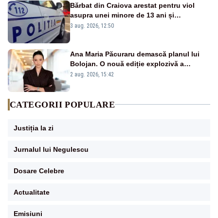
Bărbat din Craiova arestat pentru viol
asupra unei minore de 13 ani și
pornografie infantilă
3 aug. 2026, 12:50
Ana Maria Păcuraru demască planul lui
Bolojan. O nouă ediție explozivă a
emisiunii „Miza Zilei” la Realitatea PLUS
2 aug. 2026, 15:42
CATEGORII POPULARE
Justiția la zi
Jurnalul lui Negulescu
Dosare Celebre
Actualitate
Emisiuni