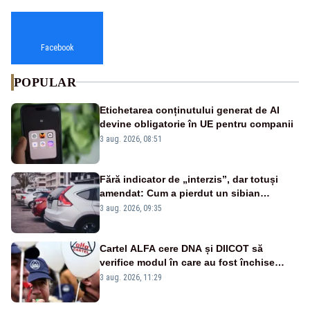
Facebook
POPULAR
Etichetarea conținutului generat de AI
devine obligatorie în UE pentru companii
3 aug. 2026, 08:51
Fără indicator de „interzis”, dar totuși
amendat: Cum a pierdut un sibian
procesul pentru o parcare în centrul
3 aug. 2026, 09:35
orașului
Cartel ALFA cere DNA și DIICOT să
verifice modul în care au fost închise
centralele pe cărbune
3 aug. 2026, 11:29