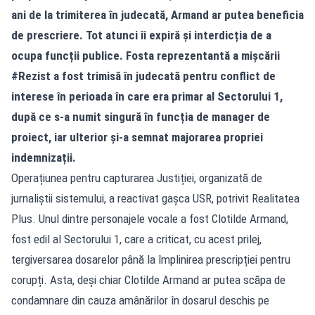
ani de la trimiterea în judecată, Armand ar putea beneficia
de prescriere. Tot atunci îi expiră și interdicția de a
ocupa funcții publice. Fosta reprezentantă a mișcării
#Rezist a fost trimisă în judecată pentru conflict de
interese în perioada în care era primar al Sectorului 1,
după ce s-a numit singură în funcția de manager de
proiect, iar ulterior și-a semnat majorarea propriei
indemnizații.
Operațiunea pentru capturarea Justiției, organizată de
jurnaliștii sistemului, a reactivat gașca USR, potrivit Realitatea
Plus. Unul dintre personajele vocale a fost Clotilde Armand,
fost edil al Sectorului 1, care a criticat, cu acest prilej,
tergiversarea dosarelor până la împlinirea prescripției pentru
corupți. Asta, deși chiar Clotilde Armand ar putea scăpa de
condamnare din cauza amânărilor în dosarul deschis pe