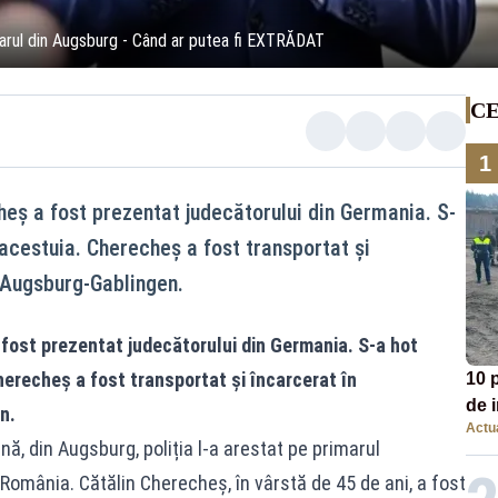
iarul din Augsburg - Când ar putea fi EXTRĂDAT
CE
1
heș a fost prezentat judecătorului din Germania. S-
acestuia. Cherecheş a fost transportat și
n Augsburg-Gablingen.
fost prezentat judecătorului din Germania. S-a hot
erecheş a fost transportat și încarcerat în
10 p
de i
n.
Actua
nă, din Augsburg, poliția l-a arestat pe primarul
România. Cătălin Cherecheș, în vârstă de 45 de ani, a fost