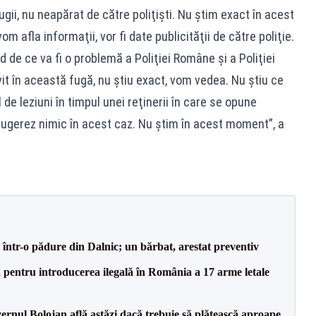
fugii, nu neapărat de către poliţişti. Nu ştim exact în acest
afla informaţii, vor fi date publicităţii de către poliţie.
 de ce va fi o problemă a Poliţiei Române şi a Poliţiei
vit în această fugă, nu ştiu exact, vom vedea. Nu ştiu ce
 de leziuni în timpul unei reţinerii în care se opune
 sugerez nimic în acest caz. Nu ştim în acest moment”, a
într-o pădure din Dalnic; un bărbat, arestat preventiv
tă pentru introducerea ilegală în România a 17 arme letale
vernul Bolojan află astăzi dacă trebuie să plătească aproape