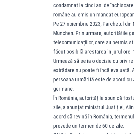
condamnat la cinci ani de închisoare p
române au emis un mandat european
Pe 27 noiembrie 2023, Parchetul din 
München. Prin urmare, autoritățile g
telecomunicațiilor, care au permis st
făcut posibilă arestarea în jurul orei
Urmează să se ia o decizie cu privire
extrădare nu poate fi încă evaluată.
persoana urmărită este de acord cu a
germane.
În România, autoritățile spun că fostu
zile, a anunțat ministrul Justiției, A
acord să revină în România, termenul v
prevede un termen de 60 de zile.