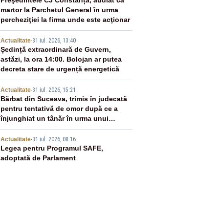
2
Preşedintele CJ Constanța, audiat ca
martor la Parchetul General în urma
percheziţiei la firma unde este acţionar
3
Actualitate
-
31 iul. 2026, 13:40
Ședință extraordinară de Guvern,
astăzi, la ora 14:00. Bolojan ar putea
decreta stare de urgență energetică
4
Actualitate
-
31 iul. 2026, 15:21
Bărbat din Suceava, trimis în judecată
pentru tentativă de omor după ce a
înjunghiat un tânăr în urma unui
conflict izbucnit
5
Actualitate
-
31 iul. 2026, 08:16
Legea pentru Programul SAFE,
adoptată de Parlament