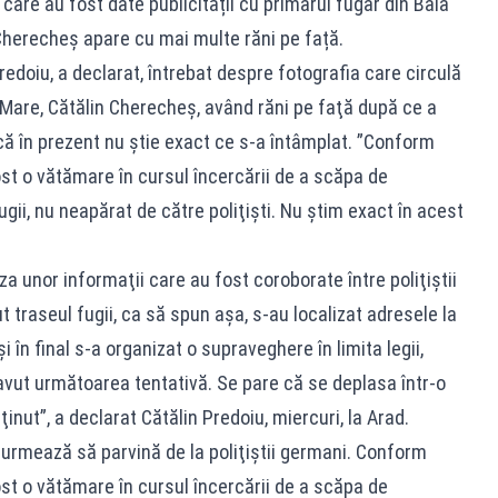
care au fost date publicității cu primarul fugar din Baia
Cherecheș apare cu mai multe răni pe față.
Predoiu, a declarat, întrebat despre fotografia care circulă
a Mare, Cătălin Cherecheş, având răni pe faţă după ce a
 că în prezent nu ştie exact ce s-a întâmplat. ”Conform
ost o vătămare în cursul încercării de a scăpa de
fugii, nu neapărat de către poliţişti. Nu ştim exact în acest
a unor informaţii care au fost coroborate între poliţiştii
 traseul fugii, ca să spun aşa, s-au localizat adresele la
 în final s-a organizat o supraveghere în limita legii,
avut următoarea tentativă. Se pare că se deplasa într-o
eţinut”, a declarat Cătălin Predoiu, miercuri, la Arad.
 urmează să parvină de la poliţiştii germani. Conform
ost o vătămare în cursul încercării de a scăpa de