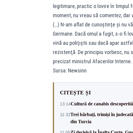
legitimare, practic o lovire în timpul 
moment, nu vreau să comentez, dar vom 
(…) N-am aflat de cunoştinţe şi nu văd
Germane. Dacă omul a fugit, s-o fi lo
vină au poliţiştii sau dacă apar astfel
rezistenţă. De principiu vorbesc, nu
precizat ministrul Afacerilor Interne.
Sursa: Newsinn
CITEȘTE ȘI
Cultură de canabis descoperită 
13:14
Trei bărbați, trimiși în judeca
11:32
din Turcia
Zi decisivă la Înalta Curte. Gu
11:05