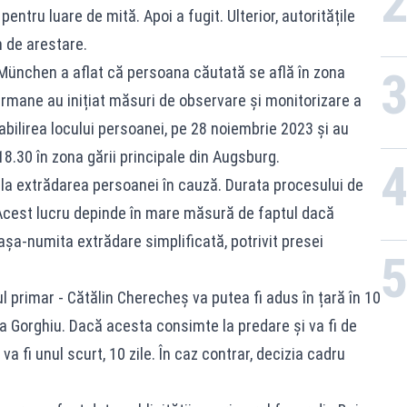
entru luare de mită. Apoi a fugit. Ulterior, autoritățile
 de arestare.
München a aflat că persoana căutată se află în zona
ermane au inițiat măsuri de observare și monitorizare a
abilirea locului persoanei, pe 28 noiembrie 2023 și au
 18.30 în zona gării principale din Augsburg.
 la extrădarea persoanei în cauză. Durata procesului de
 Acest lucru depinde în mare măsură de faptul dacă
șa-numita extrădare simplificată, potrivit presei
l primar - Cătălin Cherecheș va putea fi adus în țară în 10
lina Gorghiu. Dacă acesta consimte la predare și va fi de
a fi unul scurt, 10 zile. În caz contrar, decizia cadru