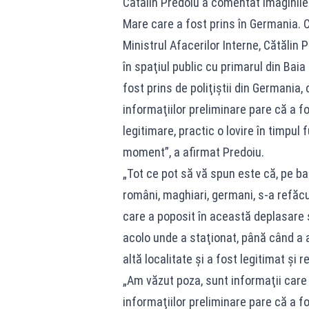
Cătălin Predoiu a comentat imaginile 
Mare care a fost prins în Germania. 
Ministrul Afacerilor Interne, Cătălin 
în spaţiul public cu primarul din Bai
fost prins de poliţiştii din Germania,
informaţiilor preliminare pare că a f
legitimare, practic o lovire în timpul 
moment”, a afirmat Predoiu.
„Tot ce pot să vă spun este că, pe baz
români, maghiari, germani, s-a refăcut
care a poposit în această deplasare şi
acolo unde a staţionat, până când a 
altă localitate şi a fost legitimat şi r
„Am văzut poza, sunt informaţii care
informaţiilor preliminare pare că a f