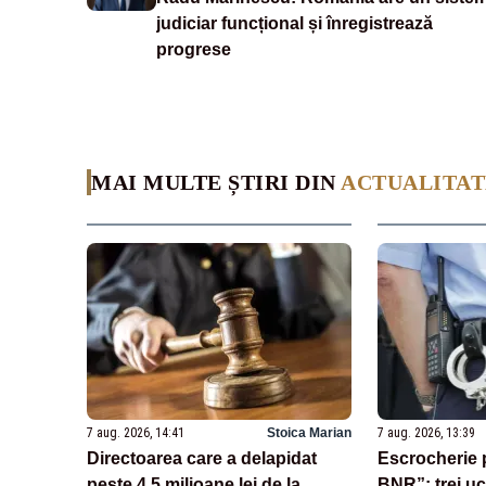
judiciar funcțional și înregistrează
progrese
MAI MULTE ȘTIRI DIN
ACTUALITAT
7 aug. 2026, 14:41
Stoica Marian
7 aug. 2026, 13:39
Directoarea care a delapidat
Escrocherie 
peste 4,5 milioane lei de la
BNR”: trei uc