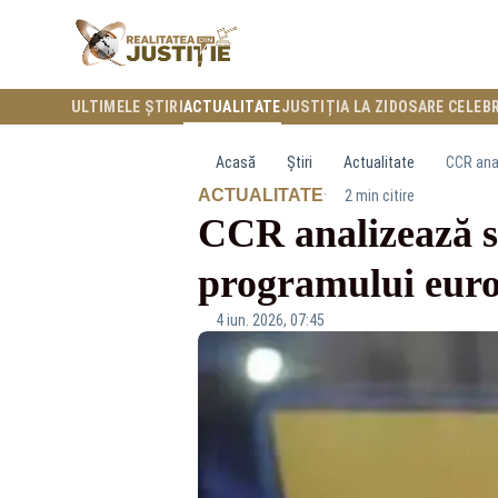
ULTIMELE ȘTIRI
ACTUALITATE
JUSTIȚIA LA ZI
DOSARE CELEB
Acasă
Știri
Actualitate
CCR ana
·
ACTUALITATE
2 min citire
CCR analizează s
programului eur
4 iun. 2026, 07:45