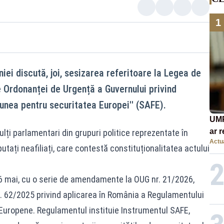
1
ei discută, joi, sesizarea referitoare la Legea de
 Ordonanței de Urgență a Guvernului privind
țiunea pentru securitatea Europei'' (SAFE).
UMP
ar 
ți parlamentari din grupuri politice reprezentate în
Actua
Rom
tați neafiliați, care contestă constituționalitatea actului
cont
eco
6 mai, cu o serie de amendamente la OUG nr. 21/2026,
. 62/2025 privind aplicarea în România a Regulamentului
 Europene. Regulamentul instituie Instrumentul SAFE,