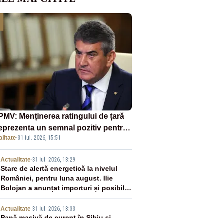
MV: Menținerea ratingului de țară
reprezenta un semnal pozitiv pentru
litate
·
31 iul. 2026, 15:51
ânia. Autoritățile trebuie să
inue consolidarea stabilității
2
Actualitate
-
31 iul. 2026, 18:29
nomice și financiare
Stare de alertă energetică la nivelul
României, pentru luna august. Ilie
Bolojan a anunțat importuri și posibile
restricții – VIDEO
Actualitate
-
31 iul. 2026, 18:33
Pană masivă de curent în Sibiu și