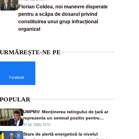
Florian Coldea, noi manevre disperate
pentru a scăpa de dosarul privind
constituirea unui grup infracțional
organizat
URMĂREȘTE-NE PE
Facebook
POPULAR
UMPMV: Menținerea ratingului de țară ar
reprezenta un semnal pozitiv pentru
România. Autoritățile trebuie să continue
31 iul. 2026, 15:51
consolidarea stabilității economice și
Stare de alertă energetică la nivelul
financiare