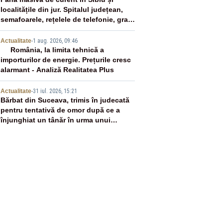
3
localitățile din jur. Spitalul județean,
semafoarele, rețelele de telefonie, grav
afectate
4
Actualitate
-
1 aug. 2026, 09:46
România, la limita tehnică a
importurilor de energie. Prețurile cresc
alarmant - Analiză Realitatea Plus
5
Actualitate
-
31 iul. 2026, 15:21
Bărbat din Suceava, trimis în judecată
pentru tentativă de omor după ce a
înjunghiat un tânăr în urma unui
conflict izbucnit