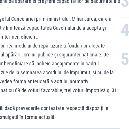
ene de apărare și creșterii capacităților de securitate ale
ul Cancelariei prim-ministrului, Mihai Jurca, care a
tiv limitează capacitatea Guvernului de a adopta și
n termen eficient.
tabilirea modului de repartizare a fondurilor alocate
l apărării, ordinii publice și siguranței naționale. De
or beneficiare să încheie angajamente în cadrul
zile de la semnarea acordului de împrumut, și nu de la
vedea forma anterioară a actului normativ.
nat cu 69 de voturi favorabile, trei voturi împotrivă și 31
ili dacă prevederile contestate respectă dispozițiile
romulgată în forma actuală.