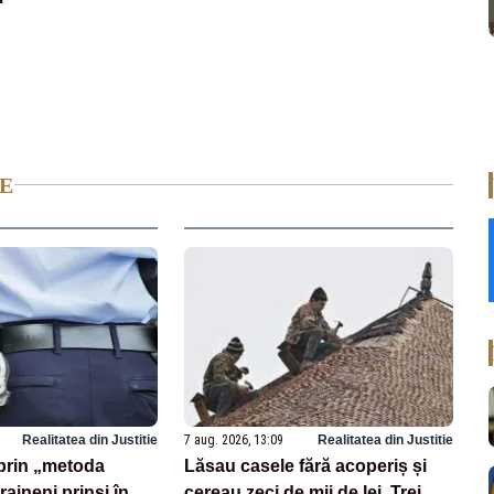
E
Realitatea din Justitie
7 aug. 2026, 13:09
Realitatea din Justitie
prin „metoda
Lăsau casele fără acoperiș și
raineni prinși în
cereau zeci de mii de lei. Trei