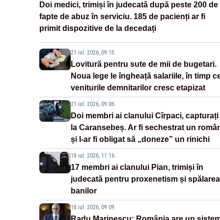
Doi medici, trimiși în judecată după peste 200 de
fapte de abuz în serviciu. 185 de pacienți ar fi
primit dispozitive de la decedați
21 iul. 2026, 09:15
Lovitură pentru sute de mii de bugetari.
Noua lege le îngheață salariile, în timp c
veniturile demnitarilor cresc etapizat
21 iul. 2026, 09:06
Doi membri ai clanului Cîrpaci, capturați
la Caransebeș. Ar fi sechestrat un româ
și l-ar fi obligat să „doneze” un rinichi
18 iul. 2026, 11:16
17 membri ai clanului Pian, trimiși în
judecată pentru proxenetism și spălarea
banilor
18 iul. 2026, 09:09
Radu Marinescu: România are un siste