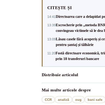
CITEȘTE ȘI
Directoarea care a delapidat pes
14:41
Escrocherie prin „metoda BNR”: 
13:39
convingeau victimele să le dea 
Lăsau casele fără acoperiș și ce
13:09
pentru șantaj și tâlhărie
Fostă directoare economică, tri
11:20
prin 18 transferuri bancare
Distribuie articolul
Mai multe articole despre
CCR
analiză
oug
bani safe