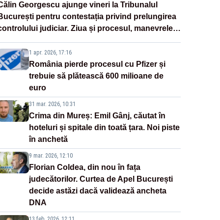
Călin Georgescu ajunge vineri la Tribunalul
București pentru contestația privind prelungirea
controlului judiciar. Ziua și procesul, manevrele
disperate ale Sistemului
1 apr. 2026, 17:16
România pierde procesul cu Pfizer și
trebuie să plătească 600 milioane de
euro
31 mar. 2026, 10:31
Crima din Mureș: Emil Gânj, căutat în
hoteluri și spitale din toată țara. Noi piste
în anchetă
9 mar. 2026, 12:10
Florian Coldea, din nou în fața
judecătorilor. Curtea de Apel București
decide astăzi dacă validează ancheta
DNA
13 feb. 2026, 12:11