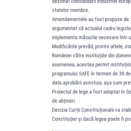
destinat consolidării industriei europ
statelor membre.
Amendamentele au fost propuse de șef
argumentat că actualul cadru legisla
implementa măsurile necesare într-u
Modificările prevăd, printre altele, s
României către instituțiile din domeniu
asemenea, acestea permit instituțiil
programului SAFE în termen de 30 de 
data aprobării acestuia, așa cum pre
Proiectul de lege a fost adoptat în Se
de abțineri.
Decizia Curții Constituționale va stab
Constituției și dacă legea poate fi p