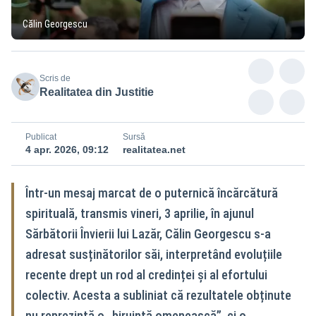
Călin Georgescu
Scris de
Realitatea din Justitie
Publicat
Sursă
4 apr. 2026, 09:12
realitatea.net
Într-un mesaj marcat de o puternică încărcătură
spirituală, transmis vineri, 3 aprilie, în ajunul
Sărbătorii Învierii lui Lazăr, Călin Georgescu s-a
adresat susținătorilor săi, interpretând evoluțiile
recente drept un rod al credinței și al efortului
colectiv. Acesta a subliniat că rezultatele obținute
nu reprezintă o „biruință omenească”, ci o