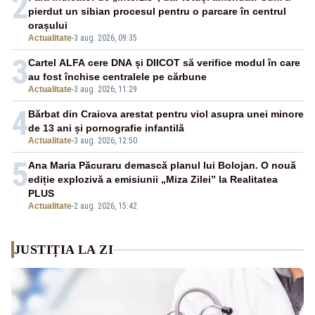
2
pierdut un sibian procesul pentru o parcare în centrul
orașului
Actualitate
-
3 aug. 2026, 09:35
3
Cartel ALFA cere DNA și DIICOT să verifice modul în care
au fost închise centralele pe cărbune
Actualitate
-
3 aug. 2026, 11:29
4
Bărbat din Craiova arestat pentru viol asupra unei minore
de 13 ani și pornografie infantilă
Actualitate
-
3 aug. 2026, 12:50
5
Ana Maria Păcuraru demască planul lui Bolojan. O nouă
ediție explozivă a emisiunii „Miza Zilei” la Realitatea
PLUS
Actualitate
-
2 aug. 2026, 15:42
JUSTIȚIA LA ZI