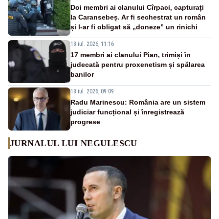
Doi membri ai clanului Cîrpaci, capturați
la Caransebeș. Ar fi sechestrat un român
și l-ar fi obligat să „doneze” un rinichi
18 iul. 2026, 11:16
17 membri ai clanului Pian, trimiși în
judecată pentru proxenetism și spălarea
banilor
18 iul. 2026, 09:09
Radu Marinescu: România are un sistem
judiciar funcțional și înregistrează
progrese
JURNALUL LUI NEGULESCU