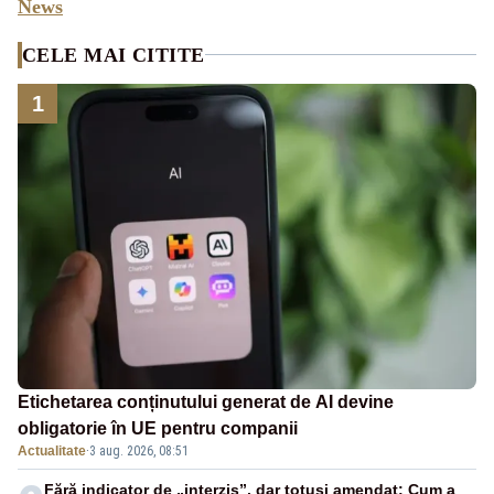
News
CELE MAI CITITE
1
Etichetarea conținutului generat de AI devine
obligatorie în UE pentru companii
Actualitate
·
3 aug. 2026, 08:51
Fără indicator de „interzis”, dar totuși amendat: Cum a