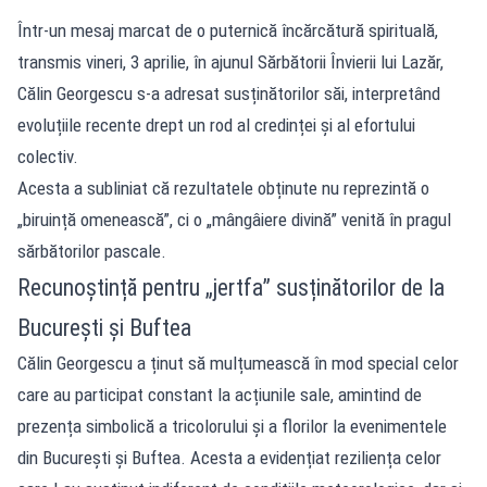
Într-un mesaj marcat de o puternică încărcătură spirituală,
transmis vineri, 3 aprilie, în ajunul Sărbătorii Învierii lui Lazăr,
Călin Georgescu s-a adresat susținătorilor săi, interpretând
evoluțiile recente drept un rod al credinței și al efortului
colectiv.
Acesta a subliniat că rezultatele obținute nu reprezintă o
„biruință omenească”, ci o „mângâiere divină” venită în pragul
sărbătorilor pascale.
Recunoștință pentru „jertfa” susținătorilor de la
București și Buftea
Călin Georgescu a ținut să mulțumească în mod special celor
care au participat constant la acțiunile sale, amintind de
prezența simbolică a tricolorului și a florilor la evenimentele
din București și Buftea. Acesta a evidențiat reziliența celor