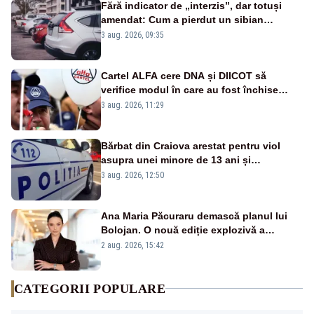
Fără indicator de „interzis”, dar totuși
amendat: Cum a pierdut un sibian
procesul pentru o parcare în centrul
3 aug. 2026, 09:35
orașului
Cartel ALFA cere DNA și DIICOT să
verifice modul în care au fost închise
centralele pe cărbune
3 aug. 2026, 11:29
Bărbat din Craiova arestat pentru viol
asupra unei minore de 13 ani și
pornografie infantilă
3 aug. 2026, 12:50
Ana Maria Păcuraru demască planul lui
Bolojan. O nouă ediție explozivă a
emisiunii „Miza Zilei” la Realitatea PLUS
2 aug. 2026, 15:42
CATEGORII POPULARE