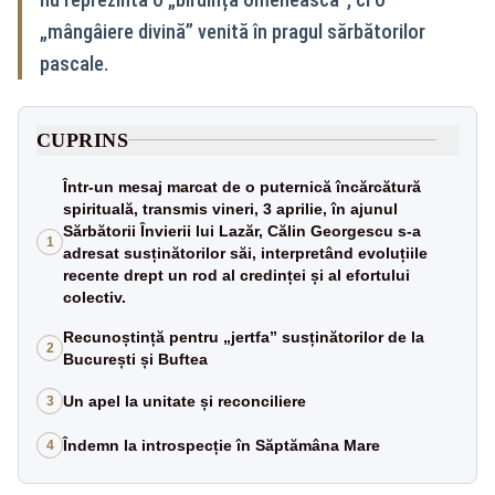
„mângâiere divină” venită în pragul sărbătorilor
pascale.
CUPRINS
Într-un mesaj marcat de o puternică încărcătură
spirituală, transmis vineri, 3 aprilie, în ajunul
Sărbătorii Învierii lui Lazăr, Călin Georgescu s-a
1
adresat susținătorilor săi, interpretând evoluțiile
recente drept un rod al credinței și al efortului
colectiv.
Recunoștință pentru „jertfa” susținătorilor de la
2
București și Buftea
Un apel la unitate și reconciliere
3
Îndemn la introspecție în Săptămâna Mare
4