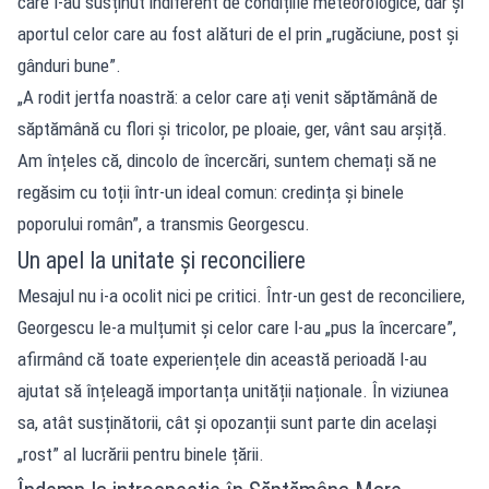
care l-au susținut indiferent de condițiile meteorologice, dar și
aportul celor care au fost alături de el prin „rugăciune, post și
gânduri bune”.
„A rodit jertfa noastră: a celor care ați venit săptămână de
săptămână cu flori și tricolor, pe ploaie, ger, vânt sau arșiță.
Am înțeles că, dincolo de încercări, suntem chemați să ne
regăsim cu toții într-un ideal comun: credința și binele
poporului român”, a transmis Georgescu.
Un apel la unitate și reconciliere
Mesajul nu i-a ocolit nici pe critici. Într-un gest de reconciliere,
Georgescu le-a mulțumit și celor care l-au „pus la încercare”,
afirmând că toate experiențele din această perioadă l-au
ajutat să înțeleagă importanța unității naționale. În viziunea
sa, atât susținătorii, cât și opozanții sunt parte din același
„rost” al lucrării pentru binele țării.