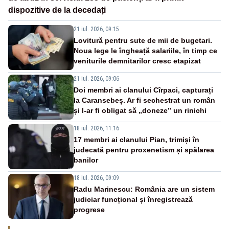
dispozitive de la decedați
21 iul. 2026, 09:15
Lovitură pentru sute de mii de bugetari.
Noua lege le îngheață salariile, în timp ce
veniturile demnitarilor cresc etapizat
21 iul. 2026, 09:06
Doi membri ai clanului Cîrpaci, capturați
la Caransebeș. Ar fi sechestrat un român
și l-ar fi obligat să „doneze” un rinichi
18 iul. 2026, 11:16
17 membri ai clanului Pian, trimiși în
judecată pentru proxenetism și spălarea
banilor
18 iul. 2026, 09:09
Radu Marinescu: România are un sistem
judiciar funcțional și înregistrează
progrese