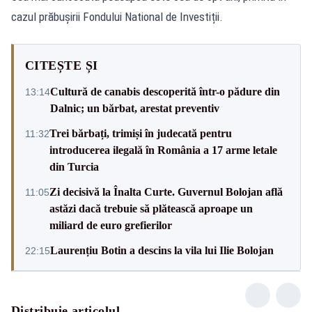
cazul prăbușirii Fondului National de Investiții.
CITEȘTE ȘI
Cultură de canabis descoperită într-o pădure din
13:14
Dalnic; un bărbat, arestat preventiv
Trei bărbați, trimiși în judecată pentru
11:32
introducerea ilegală în România a 17 arme letale
din Turcia
Zi decisivă la Înalta Curte. Guvernul Bolojan află
11:05
astăzi dacă trebuie să plătească aproape un
miliard de euro grefierilor
Laurențiu Botin a descins la vila lui Ilie Bolojan
22:15
Distribuie articolul