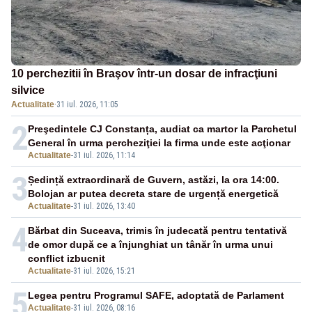
10 perchezitii în Braşov într-un dosar de infracţiuni
silvice
Actualitate
·
31 iul. 2026, 11:05
2
Preşedintele CJ Constanța, audiat ca martor la Parchetul
General în urma percheziţiei la firma unde este acţionar
Actualitate
-
31 iul. 2026, 11:14
3
Ședință extraordinară de Guvern, astăzi, la ora 14:00.
Bolojan ar putea decreta stare de urgență energetică
Actualitate
-
31 iul. 2026, 13:40
4
Bărbat din Suceava, trimis în judecată pentru tentativă
de omor după ce a înjunghiat un tânăr în urma unui
conflict izbucnit
Actualitate
-
31 iul. 2026, 15:21
5
Legea pentru Programul SAFE, adoptată de Parlament
Actualitate
-
31 iul. 2026, 08:16