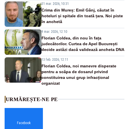
31 mar. 2026, 10:31
Crima din Mureș: Emil Gânj, căutat în
hoteluri și spitale din toată țara. Noi piste
în anchetă
9 mar. 2026, 12:10
Florian Coldea, din nou în fața
judecătorilor. Curtea de Apel București
decide astăzi dacă validează ancheta DNA
13 feb. 2026, 12:11
Florian Coldea, noi manevre disperate
pentru a scăpa de dosarul privind
constituirea unui grup infracțional
organizat
URMĂREȘTE-NE PE
Facebook