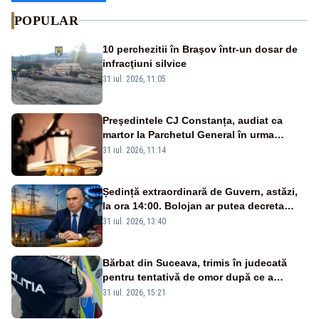
POPULAR
10 perchezitii în Braşov într-un dosar de
infracţiuni silvice
31 iul. 2026, 11:05
Preşedintele CJ Constanța, audiat ca
martor la Parchetul General în urma
percheziţiei la firma unde este acţionar
31 iul. 2026, 11:14
Ședință extraordinară de Guvern, astăzi,
la ora 14:00. Bolojan ar putea decreta
stare de urgență energetică
31 iul. 2026, 13:40
Bărbat din Suceava, trimis în judecată
pentru tentativă de omor după ce a
înjunghiat un tânăr în urma unui conflict
31 iul. 2026, 15:21
izbucnit