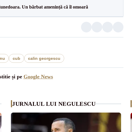
, Hunedoara. Un bărbat amenință că îl omoară
anu
cub
calin georgescu
titie și pe
Google News
JURNALUL LUI NEGULESCU