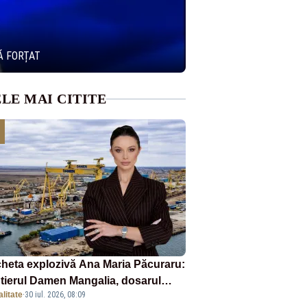
Ă FORȚAT
LE MAI CITITE
heta explozivă Ana Maria Păcuraru:
tierul Damen Mangalia, dosarul
litate
·
30 iul. 2026, 08:09
e scufundă apărarea României