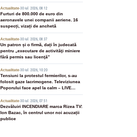
2
Actualitate
-
30 iul. 2026, 08:12
Furturi de 800.000 de euro din
aeronavele unei companii aeriene. 16
suspecți, vizați de anchetă
3
Actualitate
-
30 iul. 2026, 08:37
Un patron și o firmă, dați în judecată
pentru „executare de activităţi miniere
fără permis sau licenţă”
4
Actualitate
-
30 iul. 2026, 10:20
Tensiuni la protestul fermierilor, s-au
folosit gaze lacrimogene. Televiziunea
Poporului face apel la calm – LIVE
TEXT
5
Actualitate
-
30 iul. 2026, 07:51
Dezvăluiri INCENDIARE marca Rizea TV:
Ion Bazac, în centrul unor noi acuzații
publice