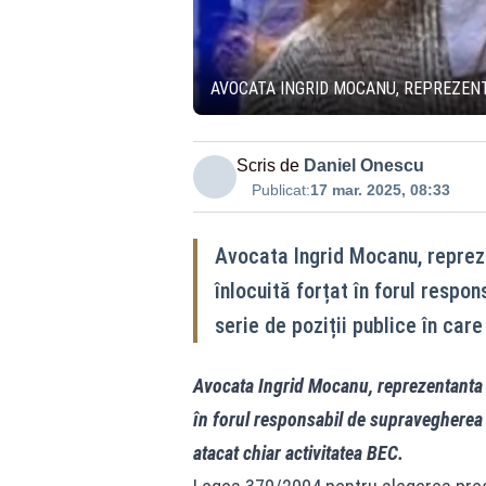
AVOCATA INGRID MOCANU, REPREZENTA
Scris de
Daniel Onescu
Publicat:
17 mar. 2025, 08:33
Avocata Ingrid Mocanu, repreze
înlocuită forțat în forul respo
serie de poziții publice în car
Avocata Ingrid Mocanu, reprezentanta AU
în forul responsabil de supravegherea p
atacat chiar activitatea BEC.