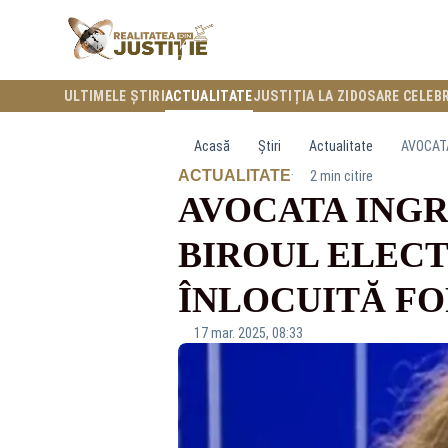
ULTIMELE ȘTIRI
ACTUALITATE
JUSTIȚIA LA ZI
DOSARE CELEB
Acasă
Știri
Actualitate
AVOCATA
·
ACTUALITATE
2 min citire
AVOCATA INGR
BIROUL ELECT
ÎNLOCUITĂ F
17 mar. 2025, 08:33