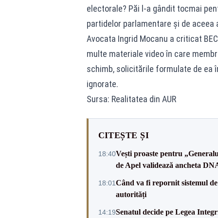
electorale? Păi l-a gândit tocmai pent
partidelor parlamentare și de aceea 
Avocata Ingrid Mocanu a criticat BEC
multe materiale video în care membr
schimb, solicitările formulate de ea î
ignorate.
Sursa: Realitatea din AUR
CITEȘTE ȘI
Vești proaste pentru „Generalu
18:40
de Apel validează ancheta DN
Când va fi repornit sistemul d
18:01
autorități
Senatul decide pe Legea Integri
14:19