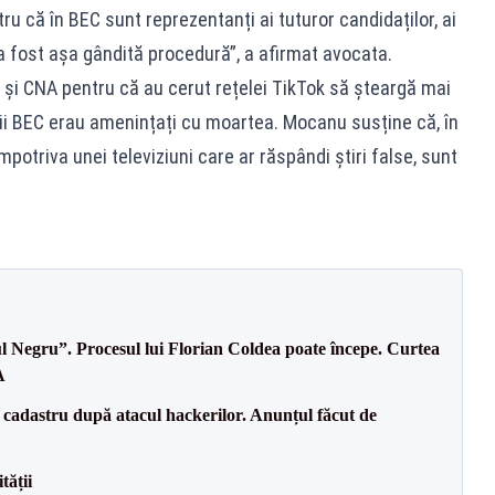
ru că în BEC sunt reprezentanți ai tuturor candidaților, ai
a fost așa gândită procedură”, a afirmat avocata.
 și CNA pentru că au cerut rețelei TikTok să șteargă mai
ii BEC erau amenințați cu moartea. Mocanu susține că, în
mpotriva unei televiziuni care ar răspândi știri false, sunt
l Negru”. Procesul lui Florian Coldea poate începe. Curtea
A
e cadastru după atacul hackerilor. Anunțul făcut de
tății