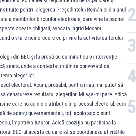
edintelui României și regulamentul de organizare şi
onstituite pentru alegerea Preşedintelui României din anul
ate a membrilor birourilor electroale, care vine la pachet
respecte aceste obligații, avocata Ingrid Mocanu
când o stare neîncredere cu privire la activitatea forului
olegii din BEC și la presă au culminat cu o intervenție
ică seara, unde a contestat întâlnire convovată de
 tema alegerilor.
cesul electoral. Acum, probabil, pentru n-au mai putut să
 să denatureze rezultatul alegerilor. Mi așa-mi pare. Adică
sme care nu au nicio atribuție în procesul electoral, cum
dă de agenți guvernamentali, toți acolo acolo sunt
scu, împotriva tuturor. Adică opoziția nu participă la
itorul BEC-ul acesta cu care să se coordoneze ativitățile