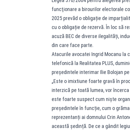
Legea 370/2004 pentru alegerea preș
funcţionare a birourilor electorale c
2025 prevăd o obligație de imparțialit
cu o obligație de rezervă. În loc să 
acuză BEC de diverse ilegalități, indu
din care face parte.
Atacurile avocatei Ingrid Mocanu la c
telefonică la Realitatea PLUS, dumin
președintele interimar Ilie Bolojan pe
„Este o imixtiune foarte gravă în pro
interzică pe toată lumea, vor încerca
este foarte suspect cum niște organi
președintele în funcție, cum o grăma
reprezentanți ai domnului Crin Antone
această ședință. De ce a gândit legiu