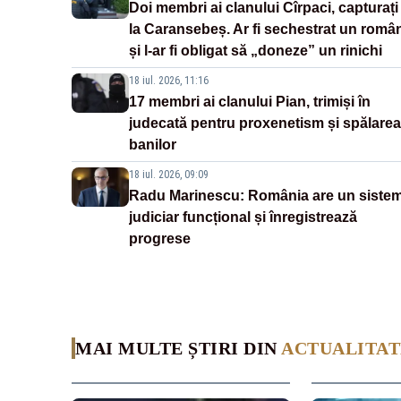
Doi membri ai clanului Cîrpaci, capturați
la Caransebeș. Ar fi sechestrat un româ
și l-ar fi obligat să „doneze” un rinichi
18 iul. 2026, 11:16
17 membri ai clanului Pian, trimiși în
judecată pentru proxenetism și spălarea
banilor
18 iul. 2026, 09:09
Radu Marinescu: România are un siste
judiciar funcțional și înregistrează
progrese
MAI MULTE ȘTIRI DIN
ACTUALITAT