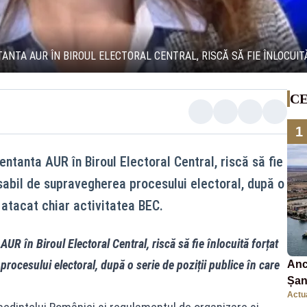
NTA AUR ÎN BIROUL ELECTORAL CENTRAL, RISCĂ SĂ FIE ÎNLOCUIT
CE
1
ntanta AUR în Biroul Electoral Central, riscă să fie
nsabil de supravegherea procesului electoral, după o
e atacat chiar activitatea BEC.
R în Biroul Electoral Central, riscă să fie înlocuită forțat
rocesului electoral, după o serie de poziții publice în care
Anc
Șan
Actua
car