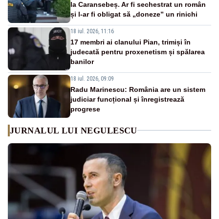
la Caransebeș. Ar fi sechestrat un român
și l-ar fi obligat să „doneze” un rinichi
18 iul. 2026, 11:16
17 membri ai clanului Pian, trimiși în
judecată pentru proxenetism și spălarea
banilor
18 iul. 2026, 09:09
Radu Marinescu: România are un sistem
judiciar funcțional și înregistrează
progrese
JURNALUL LUI NEGULESCU