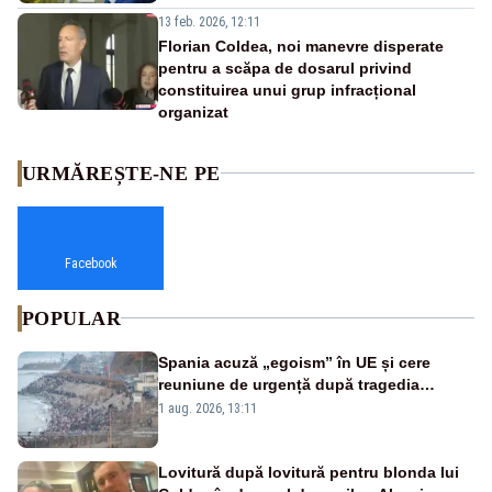
13 feb. 2026, 12:11
Florian Coldea, noi manevre disperate
pentru a scăpa de dosarul privind
constituirea unui grup infracțional
organizat
URMĂREȘTE-NE PE
Facebook
POPULAR
Spania acuză „egoism” în UE și cere
reuniune de urgență după tragedia
migranților din Ceuta. Zeci de oameni au
1 aug. 2026, 13:11
murit
Lovitură după lovitură pentru blonda lui