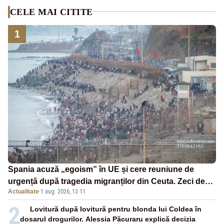
CELE MAI CITITE
1
Spania acuză „egoism” în UE și cere reuniune de
urgență după tragedia migranților din Ceuta. Zeci de
Actualitate
·
1 aug. 2026, 13:11
oameni au murit
2
Lovitură după lovitură pentru blonda lui Coldea în
dosarul drogurilor. Alessia Păcuraru explică decizia