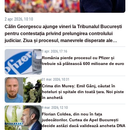
2 apr. 2026, 10:10
Călin Georgescu ajunge vineri la Tribunalul București
pentru contestația privind prelungirea controlului
judiciar. Ziua și procesul, manevrele disperate ale
Sistemului
1 apr. 2026, 17:16
România pierde procesul cu Pfizer și
trebuie să plătească 600 milioane de euro
31 mar. 2026, 10:31
Crima din Mureș: Emil Gânj, căutat în
hoteluri și spitale din toată țara. Noi piste
în anchetă
9 mar. 2026, 12:10
Florian Coldea, din nou în fața
judecătorilor. Curtea de Apel București
decide astăzi dacă validează ancheta DNA