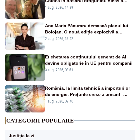
Coldea în dosarul drogurilor. Alessia
Păcuraru explică decizia magistraților
1 aug. 2026, 14:39
Ana Maria Păcuraru demască planul lui
Bolojan. O nouă ediție explozivă a
emisiunii „Miza Zilei” la Realitatea PLUS
2 aug. 2026, 15:42
Etichetarea conținutului generat de AI
devine obligatorie în UE pentru companii
3 aug. 2026, 08:51
România, la limita tehnică a importurilor
de energie. Prețurile cresc alarmant -
Analiză Realitatea Plus
1 aug. 2026, 09:46
CATEGORII POPULARE
Justiția la zi