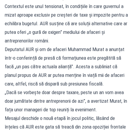
Contextul este unul tensionat, în condițiile în care guvernul a
mizat aproape exclusiv pe creșteri de taxe și impozite pentru a
echilibra bugetul. AUR susține că are soluții alternative care ar
putea oferi „o gură de oxigen” mediului de afaceri și
antreprenorilor români.
Deputatul AUR și om de afaceri Muhammad Murat a anunțat
într-o conferință de presă că formațiunea este pregătită să
facă „un pas către actuala alianță”. Acesta a subliniat că
planul propus de AUR ar putea menține în viață mii de afaceri
care, altfel, riscă să dispară sub presiunea fiscală.
„Dacă se vorbește doar despre taxare, peste un an vom avea
doar jumătate dintre antreprenorii de azi”, a avertizat Murat, în
fața unor manageri de top reuniți la eveniment.
Mesajul deschide o nouă etapă în jocul politic, lăsând de
înțeles că AUR este gata să treacă din zona opoziției frontale