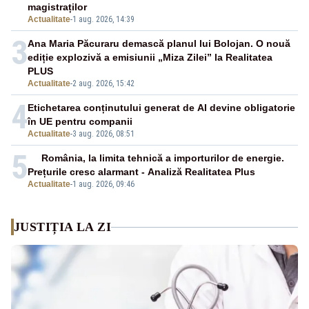
magistraților
Actualitate
-
1 aug. 2026, 14:39
3
Ana Maria Păcuraru demască planul lui Bolojan. O nouă
ediție explozivă a emisiunii „Miza Zilei” la Realitatea
PLUS
Actualitate
-
2 aug. 2026, 15:42
4
Etichetarea conținutului generat de AI devine obligatorie
în UE pentru companii
Actualitate
-
3 aug. 2026, 08:51
5
România, la limita tehnică a importurilor de energie.
Prețurile cresc alarmant - Analiză Realitatea Plus
Actualitate
-
1 aug. 2026, 09:46
JUSTIȚIA LA ZI