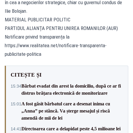
în cea a negocierilor strategice, chiar cu guvernul condus de
Ilie Bolojan.
MATERIAL PUBLICITAR POLITIC
PARTIDUL ALIANȚA PENTRU UNIREA ROMANILOR (AUR)
Notificare privind transparența la
https://www.realitatea.net/notificare-transparenta-
publicitate-politica
CITEȘTE ȘI
Bărbat evadat din arest la domiciliu, după ce ar fi
15:34
distrus brățara electronică de monitorizare
A fost găsit bărbatul care a desenat inima cu
15:01
„Anna” pe stâncă. Va șterge mesajul și riscă
amendă de mii de lei
Directoarea care a delapidat peste 4,5 milioane lei
14:41