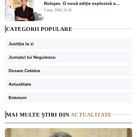
Bolojan. O nouă ediție explozivă a
emisiunii „Miza Zilei” la Realitatea PLUS
2 aug. 2026, 15:42
CATEGORII POPULARE
Justiția la zi
Jurnalul lui Negulescu
Dosare Celebre
Actualitate
Emisiuni
MAI MULTE ȘTIRI DIN
ACTUALITATE