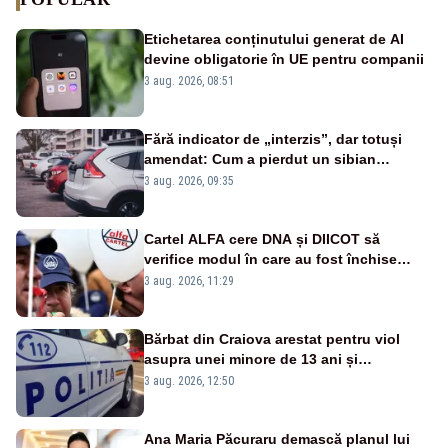
Etichetarea conținutului generat de AI
devine obligatorie în UE pentru companii
3 aug. 2026, 08:51
Fără indicator de „interzis”, dar totuși
amendat: Cum a pierdut un sibian
procesul pentru o parcare în centrul
3 aug. 2026, 09:35
orașului
Cartel ALFA cere DNA și DIICOT să
verifice modul în care au fost închise
centralele pe cărbune
3 aug. 2026, 11:29
Bărbat din Craiova arestat pentru viol
asupra unei minore de 13 ani și
pornografie infantilă
3 aug. 2026, 12:50
Ana Maria Păcuraru demască planul lui