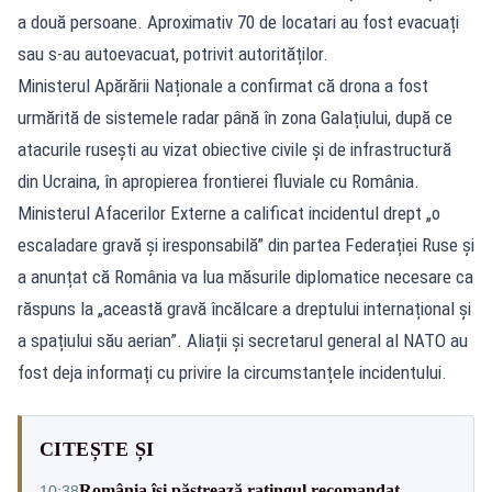
a două persoane. Aproximativ 70 de locatari au fost evacuați
sau s-au autoevacuat, potrivit autorităților.
Ministerul Apărării Naționale a confirmat că drona a fost
urmărită de sistemele radar până în zona Galațiului, după ce
atacurile rusești au vizat obiective civile și de infrastructură
din Ucraina, în apropierea frontierei fluviale cu România.
Ministerul Afacerilor Externe a calificat incidentul drept „o
escaladare gravă și iresponsabilă” din partea Federației Ruse și
a anunțat că România va lua măsurile diplomatice necesare ca
răspuns la „această gravă încălcare a dreptului internațional și
a spațiului său aerian”. Aliații și secretarul general al NATO au
fost deja informați cu privire la circumstanțele incidentului.
CITEȘTE ȘI
România își păstrează ratingul recomandat
10:38