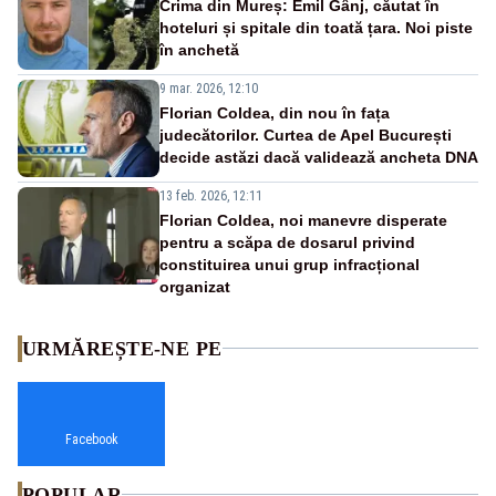
Crima din Mureș: Emil Gânj, căutat în
hoteluri și spitale din toată țara. Noi piste
în anchetă
9 mar. 2026, 12:10
Florian Coldea, din nou în fața
judecătorilor. Curtea de Apel București
decide astăzi dacă validează ancheta DNA
13 feb. 2026, 12:11
Florian Coldea, noi manevre disperate
pentru a scăpa de dosarul privind
constituirea unui grup infracțional
organizat
URMĂREȘTE-NE PE
Facebook
POPULAR