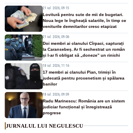
21 iul. 2026, 09:15
Lovitură pentru sute de mii de bugetari.
Noua lege le îngheață salariile, în timp ce
veniturile demnitarilor cresc etapizat
21 iul. 2026, 09:06
Doi membri ai clanului Cîrpaci, capturați
la Caransebeș. Ar fi sechestrat un român
și l-ar fi obligat să „doneze” un rinichi
18 iul. 2026, 11:16
17 membri ai clanului Pian, trimiși în
judecată pentru proxenetism și spălarea
banilor
18 iul. 2026, 09:09
Radu Marinescu: România are un sistem
judiciar funcțional și înregistrează
progrese
JURNALUL LUI NEGULESCU