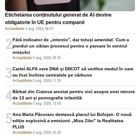
Etichetarea conținutului generat de AI devine
obligatorie în UE pentru companii
Actualitate
·
3 aug. 2026, 08:51
2
Fără indicator de „interzis”, dar totuși amendat: Cum a
pierdut un sibian procesul pentru o parcare în centrul
orașului
Actualitate
-
3 aug. 2026, 09:35
3
Cartel ALFA cere DNA și DIICOT să verifice modul în care
au fost închise centralele pe cărbune
Actualitate
-
3 aug. 2026, 11:29
4
Bărbat din Craiova arestat pentru viol asupra unei minore
de 13 ani și pornografie infantilă
Actualitate
-
3 aug. 2026, 12:50
5
Ana Maria Păcuraru demască planul lui Bolojan. O nouă
ediție explozivă a emisiunii „Miza Zilei” la Realitatea
PLUS
Actualitate
-
2 aug. 2026, 15:42