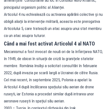
amenințate. Consultările au loc în Consiliul Nord-Atlantic,
principalul organism politic al Alianței.
Articolul 4 nu echivalează cu activarea apărării colective și nu
obligă aliații la intervenție militară, aceasta este prerogativa
Articolului 5, care tratează un atac asupra unui stat membru
ca un atac asupra tuturor.
Când a mai fost activat Articolul 4 al NATO
Mecanismul a fost invocat de nouă ori de la înființarea NATO,
în 1949, de obicei în situații de criză la granițele statelor
membre. România însăși a solicitat consultări în februarie
2022, după invazia pe scară largă a Ucrainei de către Rusia.
Cel mai recent, în septembrie 2025, Polonia a apelat la
Articolul 4 după încălcarea spațiului său aerian de drone
rusești, iar Estonia a procedat similar după intrarea unor
aeronave rusești în spațiul său aerian.
2003 – Turcia, în contextul războiului din Irak.