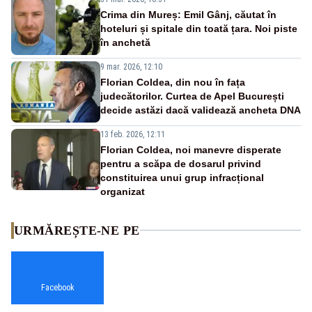
Crima din Mureș: Emil Gânj, căutat în
hoteluri și spitale din toată țara. Noi piste
în anchetă
9 mar. 2026, 12:10
Florian Coldea, din nou în fața
judecătorilor. Curtea de Apel București
decide astăzi dacă validează ancheta DNA
13 feb. 2026, 12:11
Florian Coldea, noi manevre disperate
pentru a scăpa de dosarul privind
constituirea unui grup infracțional
organizat
URMĂREȘTE-NE PE
Facebook