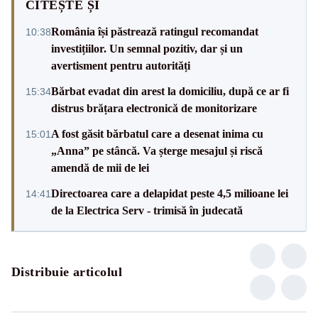
CITEȘTE ȘI
România își păstrează ratingul recomandat
10:38
investițiilor. Un semnal pozitiv, dar și un
avertisment pentru autorități
Bărbat evadat din arest la domiciliu, după ce ar fi
15:34
distrus brățara electronică de monitorizare
A fost găsit bărbatul care a desenat inima cu
15:01
„Anna” pe stâncă. Va șterge mesajul și riscă
amendă de mii de lei
Directoarea care a delapidat peste 4,5 milioane lei
14:41
de la Electrica Serv - trimisă în judecată
Distribuie articolul