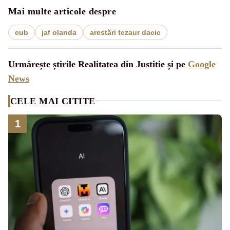
Mai multe articole despre
cub
jaf olanda
arestări tezaur dacic
Urmărește știrile Realitatea din Justitie și pe
Google
News
CELE MAI CITITE
1