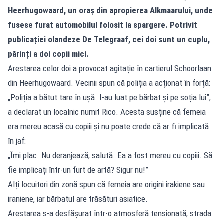
Heerhugowaard, un oraș din apropierea Alkmaarului, unde
fusese furat automobilul folosit la spargere. Potrivit
publicației olandeze De Telegraaf, cei doi sunt un cuplu,
părinți a doi copii mici.
Arestarea celor doi a provocat agitație în cartierul Schoorlaan
din Heerhugowaard. Vecinii spun că poliția a acționat în forță:
„Poliția a bătut tare în ușă. I-au luat pe bărbat și pe soția lui”,
a declarat un localnic numit Rico. Acesta susține că femeia
era mereu acasă cu copiii și nu poate crede că ar fi implicată
în jaf:
„Îmi plac. Nu deranjează, salută. Ea a fost mereu cu copiii. Să
fie implicați într-un furt de artă? Sigur nu!”
Alți locuitori din zonă spun că femeia are origini irakiene sau
iraniene, iar bărbatul are trăsături asiatice.
Arestarea s-a desfășurat într-o atmosferă tensionată, strada