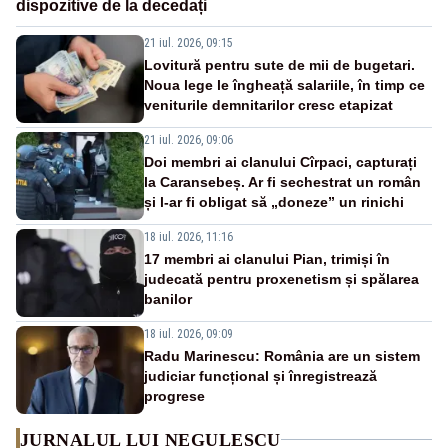
dispozitive de la decedați
21 iul. 2026, 09:15
Lovitură pentru sute de mii de bugetari.
Noua lege le îngheață salariile, în timp ce
veniturile demnitarilor cresc etapizat
21 iul. 2026, 09:06
Doi membri ai clanului Cîrpaci, capturați
la Caransebeș. Ar fi sechestrat un român
și l-ar fi obligat să „doneze” un rinichi
18 iul. 2026, 11:16
17 membri ai clanului Pian, trimiși în
judecată pentru proxenetism și spălarea
banilor
18 iul. 2026, 09:09
Radu Marinescu: România are un sistem
judiciar funcțional și înregistrează
progrese
JURNALUL LUI NEGULESCU