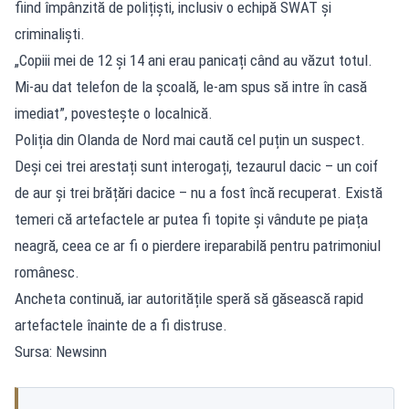
fiind împânzită de polițiști, inclusiv o echipă SWAT și
criminaliști.
„Copiii mei de 12 și 14 ani erau panicați când au văzut totul.
Mi-au dat telefon de la școală, le-am spus să intre în casă
imediat”, povestește o localnică.
Poliția din Olanda de Nord mai caută cel puțin un suspect.
Deși cei trei arestați sunt interogați, tezaurul dacic – un coif
de aur și trei brățări dacice – nu a fost încă recuperat. Există
temeri că artefactele ar putea fi topite și vândute pe piața
neagră, ceea ce ar fi o pierdere ireparabilă pentru patrimoniul
românesc.
Ancheta continuă, iar autoritățile speră să găsească rapid
artefactele înainte de a fi distruse.
Sursa: Newsinn