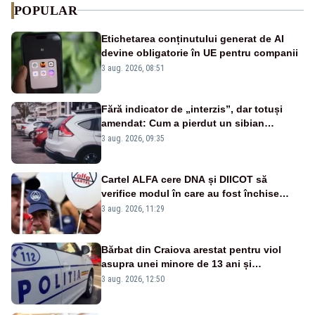
POPULAR
Etichetarea conținutului generat de AI
devine obligatorie în UE pentru companii
3 aug. 2026, 08:51
Fără indicator de „interzis”, dar totuși
amendat: Cum a pierdut un sibian
procesul pentru o parcare în centrul
3 aug. 2026, 09:35
orașului
Cartel ALFA cere DNA și DIICOT să
verifice modul în care au fost închise
centralele pe cărbune
3 aug. 2026, 11:29
Bărbat din Craiova arestat pentru viol
asupra unei minore de 13 ani și
pornografie infantilă
3 aug. 2026, 12:50