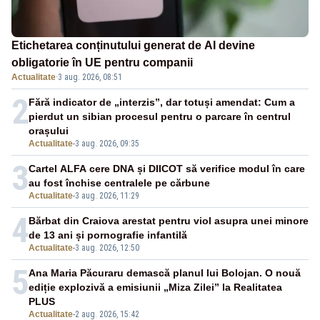
Etichetarea conținutului generat de AI devine
obligatorie în UE pentru companii
Actualitate
·
3 aug. 2026, 08:51
2
Fără indicator de „interzis”, dar totuși amendat: Cum a
pierdut un sibian procesul pentru o parcare în centrul
orașului
Actualitate
-
3 aug. 2026, 09:35
3
Cartel ALFA cere DNA și DIICOT să verifice modul în care
au fost închise centralele pe cărbune
Actualitate
-
3 aug. 2026, 11:29
4
Bărbat din Craiova arestat pentru viol asupra unei minore
de 13 ani și pornografie infantilă
Actualitate
-
3 aug. 2026, 12:50
5
Ana Maria Păcuraru demască planul lui Bolojan. O nouă
ediție explozivă a emisiunii „Miza Zilei” la Realitatea
PLUS
Actualitate
-
2 aug. 2026, 15:42