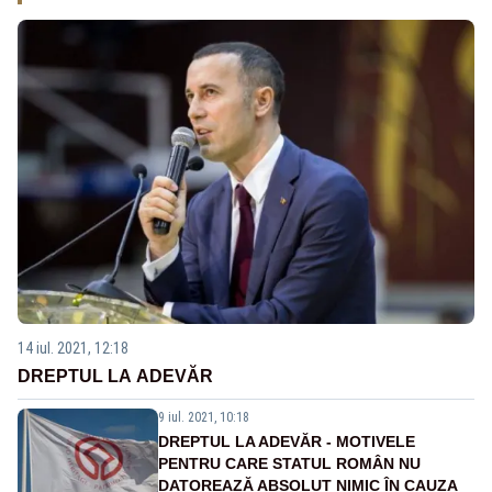
14 iul. 2021, 12:18
DREPTUL LA ADEVĂR
9 iul. 2021, 10:18
DREPTUL LA ADEVĂR - MOTIVELE
PENTRU CARE STATUL ROMÂN NU
DATOREAZĂ ABSOLUT NIMIC ÎN CAUZA