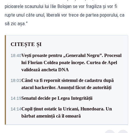
picioarele scaunului lui Ilie Bolojan se vor fragiliza și vor fi
rupte unul câte unul, liberalii vor trece de partea poporului, ca
să zic așa.”
CITEȘTE ȘI
Vești proaste pentru „Generalul Negru”. Procesul
18:40
lui Florian Coldea poate începe. Curtea de Apel
validează ancheta DNA
Când va fi repornit sistemul de cadastru după
18:01
atacul hackerilor. Anunțul făcut de autorități
Senatul decide pe Legea Integrității
14:19
Copil ținut ostatic la Uricani, Hunedoara. Un
14:14
bărbat amenință că îl omoară