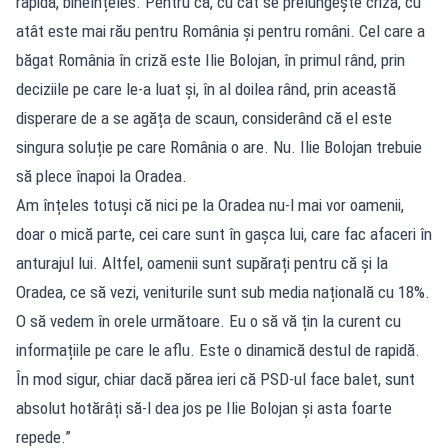
rapidă, bineînțeles. Pentru că, cu cât se prelungește criza, cu
atât este mai rău pentru România și pentru români. Cel care a
băgat România în criză este Ilie Bolojan, în primul rând, prin
deciziile pe care le-a luat și, în al doilea rând, prin această
disperare de a se agăța de scaun, considerând că el este
singura soluție pe care România o are. Nu. Ilie Bolojan trebuie
să plece înapoi la Oradea.
Am înțeles totuși că nici pe la Oradea nu-l mai vor oamenii,
doar o mică parte, cei care sunt în gașca lui, care fac afaceri în
anturajul lui. Altfel, oamenii sunt supărați pentru că și la
Oradea, ce să vezi, veniturile sunt sub media națională cu 18%.
O să vedem în orele următoare. Eu o să vă țin la curent cu
informațiile pe care le aflu. Este o dinamică destul de rapidă.
În mod sigur, chiar dacă părea ieri că PSD-ul face balet, sunt
absolut hotărâți să-l dea jos pe Ilie Bolojan și asta foarte
repede.”