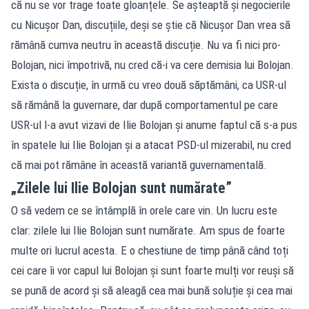
că nu se vor trage toate gloanțele. Se așteaptă și negocierile
cu Nicușor Dan, discuțiile, deși se știe că Nicușor Dan vrea să
rămână cumva neutru în această discuție. Nu va fi nici pro-
Bolojan, nici împotrivă, nu cred că-i va cere demisia lui Bolojan.
Exista o discuție, în urmă cu vreo două săptămâni, ca USR-ul
să rămână la guvernare, dar după comportamentul pe care
USR-ul l-a avut vizavi de Ilie Bolojan și anume faptul că s-a pus
în spatele lui Ilie Bolojan și a atacat PSD-ul mizerabil, nu cred
că mai pot rămâne în această variantă guvernamentală.
„Zilele lui Ilie Bolojan sunt numărate”
O să vedem ce se întâmplă în orele care vin. Un lucru este
clar: zilele lui Ilie Bolojan sunt numărate. Am spus de foarte
multe ori lucrul acesta. E o chestiune de timp până când toți
cei care îi vor capul lui Bolojan și sunt foarte mulți vor reuși să
se pună de acord și să aleagă cea mai bună soluție și cea mai