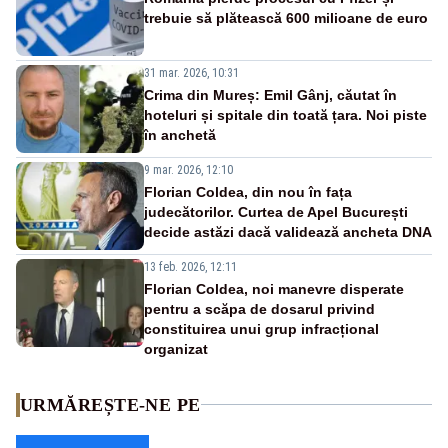
trebuie să plătească 600 milioane de euro
31 mar. 2026, 10:31
Crima din Mureș: Emil Gânj, căutat în
hoteluri și spitale din toată țara. Noi piste
în anchetă
9 mar. 2026, 12:10
Florian Coldea, din nou în fața
judecătorilor. Curtea de Apel București
decide astăzi dacă validează ancheta DNA
13 feb. 2026, 12:11
Florian Coldea, noi manevre disperate
pentru a scăpa de dosarul privind
constituirea unui grup infracțional
organizat
URMĂREȘTE-NE PE