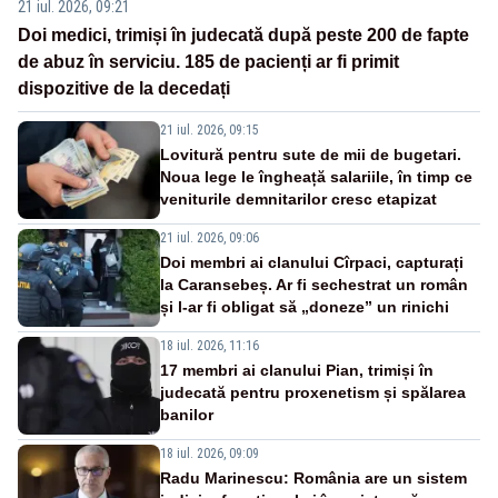
21 iul. 2026, 09:21
Doi medici, trimiși în judecată după peste 200 de fapte
de abuz în serviciu. 185 de pacienți ar fi primit
dispozitive de la decedați
21 iul. 2026, 09:15
Lovitură pentru sute de mii de bugetari.
Noua lege le îngheață salariile, în timp ce
veniturile demnitarilor cresc etapizat
21 iul. 2026, 09:06
Doi membri ai clanului Cîrpaci, capturați
la Caransebeș. Ar fi sechestrat un român
și l-ar fi obligat să „doneze” un rinichi
18 iul. 2026, 11:16
17 membri ai clanului Pian, trimiși în
judecată pentru proxenetism și spălarea
banilor
18 iul. 2026, 09:09
Radu Marinescu: România are un sistem