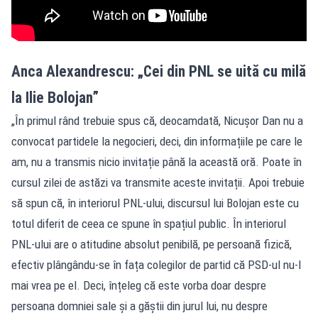
Anca Alexandrescu: „Cei din PNL se uită cu milă
la Ilie Bolojan”
„În primul rând trebuie spus că, deocamdată, Nicușor Dan nu a
convocat partidele la negocieri, deci, din informațiile pe care le
am, nu a transmis nicio invitație până la această oră. Poate în
cursul zilei de astăzi va transmite aceste invitații. Apoi trebuie
să spun că, în interiorul PNL-ului, discursul lui Bolojan este cu
totul diferit de ceea ce spune în spațiul public. În interiorul
PNL-ului are o atitudine absolut penibilă, pe persoană fizică,
efectiv plângându-se în fața colegilor de partid că PSD-ul nu-l
mai vrea pe el. Deci, înțeleg că este vorba doar despre
persoana domniei sale și a găștii din jurul lui, nu despre