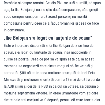
România și despre români. Cei din PNL se uită cu milă, să spun
așa, la Ilie Bolojan și cu, nu știu dacă compasiune, că e greșit
spus compasiune, pentru că acest personaj nu merită
compasiune pentru ceea ce a făcut românilor și ceea ce face
în continuare.
„Ilie Bolojan s-a legat cu lanțurile de scaun”
Este o încercare disperată a lui Ilie Bolojan de a se ține de
scaun, s-a legat cu lanțurile de scaun, însă negocierile în
culise se poartă. Ceea ce pot să vă spun este că, la acest
moment, se negociază care dintre moțiuni să fie votată și
semnată. Știți că este acea moțiune anunțată de Inel Feia.
Mai există și moțiunea anunțată pentru 13 mai de către cei de
la AUR și iau și cei de la PSD în calcul să voteze, să depună o
moțiune săptămâna viitoare. În orele următoare vom ști care
dintre cele trei moțiuni va fi depusă, pentru că este foarte clar