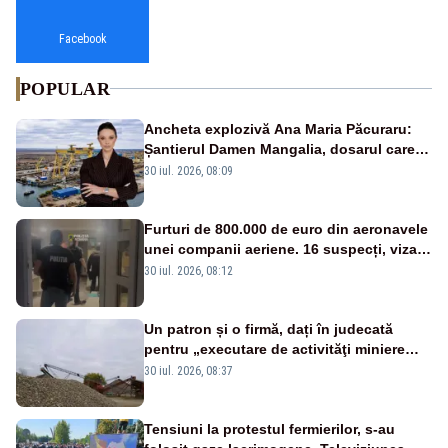
Facebook
POPULAR
Ancheta explozivă Ana Maria Păcuraru:
Șantierul Damen Mangalia, dosarul care
scufundă apărarea României
30 iul. 2026, 08:09
Furturi de 800.000 de euro din aeronavele
unei companii aeriene. 16 suspecți, vizați
de anchetă
30 iul. 2026, 08:12
Un patron și o firmă, dați în judecată
pentru „executare de activităţi miniere
fără permis sau licenţă”
30 iul. 2026, 08:37
Tensiuni la protestul fermierilor, s-au