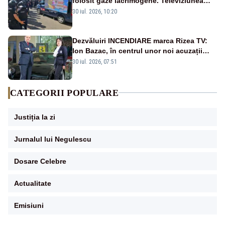
folosit gaze lacrimogene. Televiziunea
Poporului face apel la calm – LIVE TEXT
30 iul. 2026, 10:20
Dezvăluiri INCENDIARE marca Rizea TV:
Ion Bazac, în centrul unor noi acuzații
publice
30 iul. 2026, 07:51
CATEGORII POPULARE
Justiția la zi
Jurnalul lui Negulescu
Dosare Celebre
Actualitate
Emisiuni