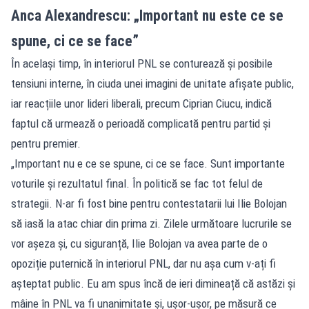
Anca Alexandrescu: „Important nu este ce se
spune, ci ce se face”
În același timp, în interiorul PNL se conturează și posibile
tensiuni interne, în ciuda unei imagini de unitate afișate public,
iar reacțiile unor lideri liberali, precum Ciprian Ciucu, indică
faptul că urmează o perioadă complicată pentru partid și
pentru premier.
„Important nu e ce se spune, ci ce se face. Sunt importante
voturile și rezultatul final. În politică se fac tot felul de
strategii. N-ar fi fost bine pentru contestatarii lui Ilie Bolojan
să iasă la atac chiar din prima zi. Zilele următoare lucrurile se
vor așeza și, cu siguranță, Ilie Bolojan va avea parte de o
opoziție puternică în interiorul PNL, dar nu așa cum v-ați fi
așteptat public. Eu am spus încă de ieri dimineață că astăzi și
mâine în PNL va fi unanimitate și, ușor-ușor, pe măsură ce