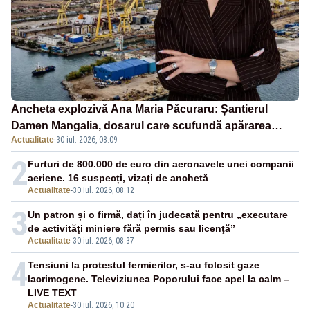
Ancheta explozivă Ana Maria Păcuraru: Șantierul
Damen Mangalia, dosarul care scufundă apărarea
Actualitate
·
30 iul. 2026, 08:09
României
2
Furturi de 800.000 de euro din aeronavele unei companii
aeriene. 16 suspecți, vizați de anchetă
Actualitate
-
30 iul. 2026, 08:12
3
Un patron și o firmă, dați în judecată pentru „executare
de activităţi miniere fără permis sau licenţă”
Actualitate
-
30 iul. 2026, 08:37
4
Tensiuni la protestul fermierilor, s-au folosit gaze
lacrimogene. Televiziunea Poporului face apel la calm –
LIVE TEXT
Actualitate
-
30 iul. 2026, 10:20