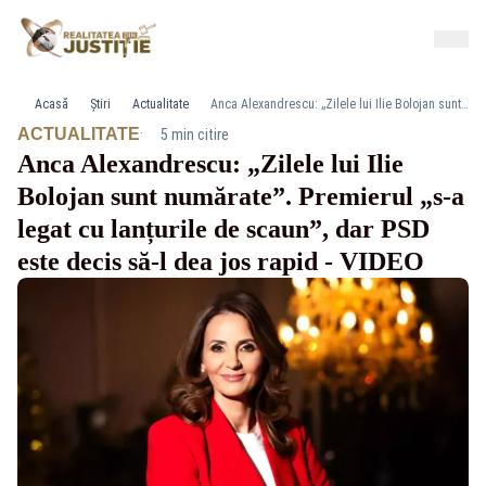
Acasă
Știri
Actualitate
Anca Alexandrescu: „Zilele lui Ilie Bolojan sunt numărate”. Premierul „s-a legat cu lanțurile de scaun”, dar PSD este decis să-l dea jos rapid - VIDEO
·
ACTUALITATE
5 min citire
Anca Alexandrescu: „Zilele lui Ilie
Bolojan sunt numărate”. Premierul „s-a
legat cu lanțurile de scaun”, dar PSD
este decis să-l dea jos rapid - VIDEO