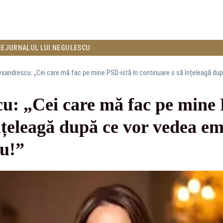
RE
JURNALUL LUI NEGULESCU
u: „Cei care mă fac pe mine 
nțeleagă după ce vor vedea em
u!”