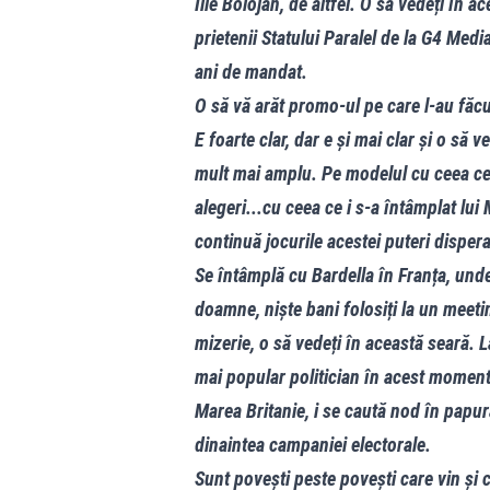
Ilie Bolojan, de altfel. O să vedeți în a
prietenii Statului Paralel de la G4 Me
ani de mandat.
O să vă arăt promo-ul pe care l-au făcu
E foarte clar, dar e și mai clar și o să
mult mai amplu. Pe modelul cu ceea ce
alegeri...cu ceea ce i s-a întâmplat lui
continuă jocurile acestei puteri dispera
Se întâmplă cu Bardella în Franța, und
doamne, niște bani folosiți la un meeti
mizerie, o să vedeți în această seară. L
mai popular politician în acest moment 
Marea Britanie, i se caută nod în papu
dinaintea campaniei electorale.
Sunt povești peste povești care vin și 