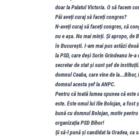
doar la Palatul Victoria. O să facem con
Păi aveți curaj să faceți congres?
N-aveți curaj să faceți congres, că cong
nu e așa. Nu mai minți. Și apropo, de B
în București. I-am mai pus astăzi două
la PSD, care deși Sorin Grindeanu le-a 
secretar de stat și sunt șef de instituți
domnul Ceaba, care vine de la...Bihor,
domnul acesta șef la ANPC.
Pentru că toată lumea spunea că este om
este. Este omul lui Ilie Bolojan, a fost 
bună cu domnul Bolojan, motiv pentru c
organizația PSD Bihor!
Și să-l pună și candidat la Oradea, ca 