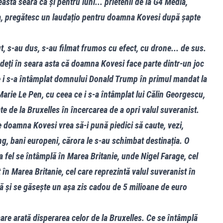
ceastă seară că și pentru luni... prietenii de la G4 Media,
dia, pregătesc un laudațio pentru doamna Kovesi după șapte
t, s-au dus, s-au filmat frumos cu efect, cu drone... de sus.
 vedeți în seara asta că doamna Kovesi face parte dintr-un joc
 i s-a întâmplat domnului Donald Trump în primul mandat la
 Marie Le Pen, cu ceea ce i s-a întâmplat lui Călin Georgescu,
te de la Bruxelles în încercarea de a opri valul suveranist.
e doamna Kovesi vrea să-i pună piedici să caute, vezi,
ng, bani europeni, cărora le s-au schimbat destinația. O
a fel se întâmplă în Marea Britanie, unde Nigel Farage, cel
în Marea Britanie, cel care reprezintă valul suveranist în
ră și se găsește un așa zis cadou de 5 milioane de euro
care arată disperarea celor de la Bruxelles. Ce se întâmplă