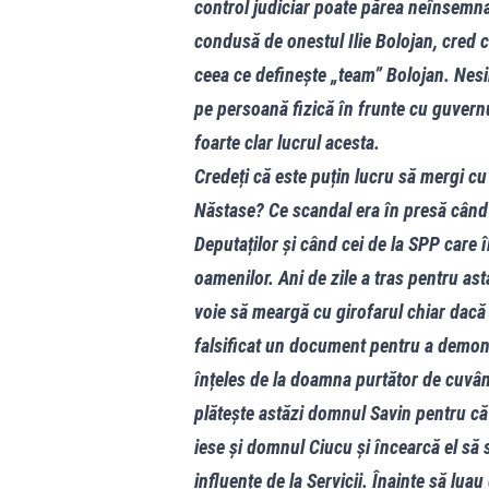
control judiciar poate părea neînsemnat
condusă de onestul Ilie Bolojan, cred c
ceea ce definește „team” Bolojan. Nesimți
pe persoană fizică în frunte cu guver
foarte clar lucrul acesta.
Credeți că este puțin lucru să mergi cu
Năstase? Ce scandal era în presă când
Deputaților și când cei de la SPP care 
oamenilor. Ani de zile a tras pentru as
voie să meargă cu girofarul chiar dacă n
falsificat un document pentru a demons
înțeles de la doamna purtător de cuvânt
plătește astăzi domnul Savin pentru că 
iese și domnul Ciucu și încearcă el să
influențe de la Servicii. Înainte să luau 