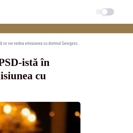
Schimba tema
Anca Alexandrescu: „Cei care mă fac pe mine PSD-istă în continuare o să înțeleagă după ce vor vedea emisiunea cu domnul Georgescu!”
PSD-istă în
isiunea cu