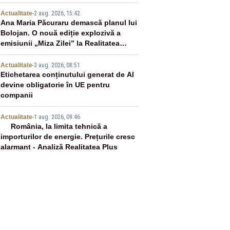
magistraților
3
Actualitate
-
2 aug. 2026, 15:42
Ana Maria Păcuraru demască planul lui
Bolojan. O nouă ediție explozivă a
emisiunii „Miza Zilei” la Realitatea
PLUS
4
Actualitate
-
3 aug. 2026, 08:51
Etichetarea conținutului generat de AI
devine obligatorie în UE pentru
companii
5
Actualitate
-
1 aug. 2026, 09:46
România, la limita tehnică a
importurilor de energie. Prețurile cresc
alarmant - Analiză Realitatea Plus