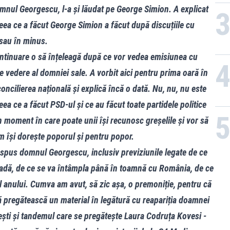
omnul Georgescu, l-a și lăudat pe George Simion. A explicat
eea ce a făcut George Simion a făcut după discuțiile cu
sau în minus.
ontinuare o să înțeleagă după ce vor vedea emisiunea cu
vedere al domniei sale. A vorbit aici pentru prima oară în
oncilierea națională și explică încă o dată. Nu, nu, nu este
ea ce a făcut PSD-ul și ce au făcut toate partidele politice
n moment în care poate unii își recunosc greșelile și vor să
m își dorește poporul și pentru popor.
a spus domnul Georgescu, inclusiv previziunile legate de ce
oadă, de ce se va întâmpla până în toamnă cu România, de ce
l anului. Cumva am avut, să zic așa, o premoniție, pentru că
să pregătească un material în legătură cu reapariția doamnei
ești și tandemul care se pregătește Laura Codruța Kovesi -