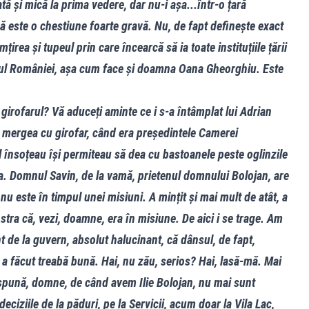
ă și mică la prima vedere, dar nu-i așa...într-o țară
ă este o chestiune foarte gravă. Nu, de fapt definește exact
rea și tupeul prin care încearcă să ia toate instituțiile țării
nul României, așa cum face și doamna Oana Gheorghiu. Este
 girofarul? Vă aduceți aminte ce i s-a întâmplat lui Adrian
 mergea cu girofar, când era președintele Camerei
îl însoțeau își permiteau să dea cu bastoanele peste oglinzile
ta. Domnul Savin, de la vamă, prietenul domnului Bolojan, are
u este în timpul unei misiuni. A mințit și mai mult de atât, a
tra că, vezi, doamne, era în misiune. De aici i se trage. Am
 de la guvern, absolut halucinant, că dânsul, de fapt,
a făcut treabă bună. Hai, nu zău, serios? Hai, lasă-mă. Mai
 spună, domne, de când avem Ilie Bolojan, nu mai sunt
deciziile de la păduri, pe la Servicii, acum doar la Vila Lac,