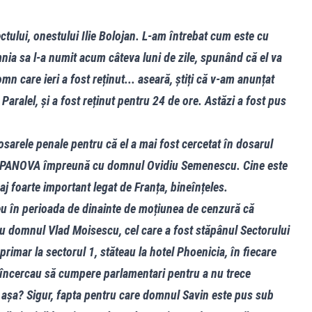
ectului, onestului Ilie Bolojan. L-am întrebat cum este cu
nia sa l-a numit acum câteva luni de zile, spunând că el va
mn care ieri a fost reținut... aseară, știți că v-am anunțat
i Paralel, și a fost reținut pentru 24 de ore. Astăzi a fost pus
sarele penale pentru că el a mai fost cercetat în dosarul
 APANOVA împreună cu domnul Ovidiu Semenescu. Cine este
foarte important legat de Franța, bineînțeles.
eu în perioada de dinainte de moțiunea de cenzură că
domnul Vlad Moisescu, cel care a fost stăpânul Sectorului
primar la sectorul 1, stăteau la hotel Phoenicia, în fiecare
 și încercau să cumpere parlamentari pentru a nu trece
i așa? Sigur, fapta pentru care domnul Savin este pus sub