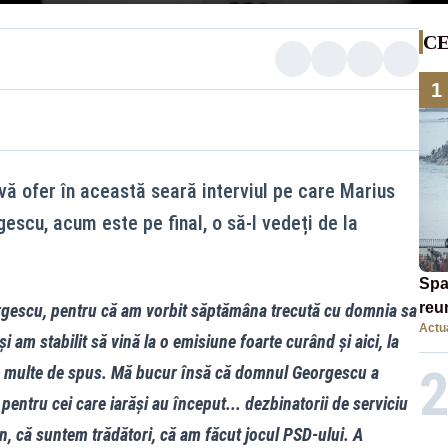
CE
1
vă ofer în această seară interviul pe care Marius
gescu, acum este pe final, o să-l vedeți de la
Spa
reu
escu, pentru că am vorbit săptămâna trecută cu domnia sa
Actua
mig
i am stabilit să vină la o emisiune foarte curând și aici, la
au 
rte multe de spus. Mă bucur însă că domnul Georgescu a
 pentru cei care iarăși au început... dezbinatorii de serviciu
n, că suntem trădători, că am făcut jocul PSD-ului. A