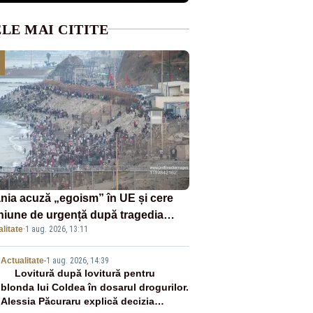
LE MAI CITITE
nia acuză „egoism” în UE și cere
niune de urgență după tragedia
litate
·
1 aug. 2026, 13:11
ranților din Ceuta. Zeci de oameni
murit
2
Actualitate
-
1 aug. 2026, 14:39
Lovitură după lovitură pentru
blonda lui Coldea în dosarul drogurilor.
Alessia Păcuraru explică decizia