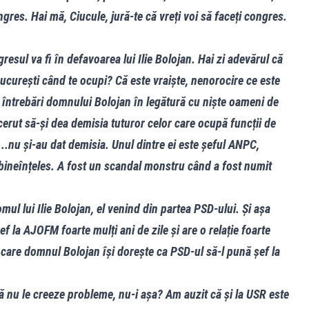
gres. Hai mă, Ciucule, jură-te că vreți voi să faceți congres.
resul va fi în defavoarea lui Ilie Bolojan. Hai zi adevărul că
ucurești când te ocupi? Că este vraiște, nenorocire ce este
 întrebări domnului Bolojan în legătură cu niște oameni de
cerut să-și dea demisia tuturor celor care ocupă funcții de
i...nu și-au dat demisia. Unul dintre ei este șeful ANPC,
 bineînțeles. A fost un scandal monstru când a fost numit
ul lui Ilie Bolojan, el venind din partea PSD-ului. Și așa
șef la AJOFM foarte mulți ani de zile și are o relație foarte
are domnul Bolojan își dorește ca PSD-ul să-l pună șef la
să nu le creeze probleme, nu-i așa? Am auzit că și la USR este