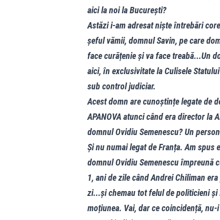
aici la noi la București?
Astăzi i-am adresat niște întrebări cor
șeful vămii, domnul Savin, pe care dom
face curățenie și va face treabă...Un do
aici, în exclusivitate la Culisele Statulu
sub control judiciar.
Acest domn are cunoștințe legate de do
APANOVA atunci când era director la
domnul Ovidiu Semenescu? Un personaj 
Și nu numai legat de Franța. Am spus 
domnul Ovidiu Semenescu împreună cu 
1, ani de zile când Andrei Chiliman era 
zi...și chemau tot felul de politicieni
moțiunea. Vai, dar ce coincidență, nu-