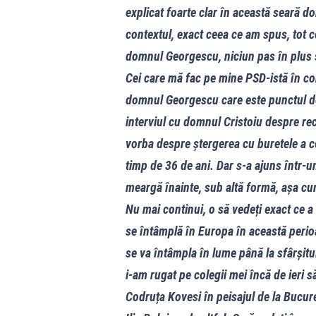
explicat foarte clar în această seară d
contextul, exact ceea ce am spus, tot c
domnul Georgescu, niciun pas în plus 
Cei care mă fac pe mine PSD-istă în c
domnul Georgescu care este punctul de 
interviul cu domnul Cristoiu despre rec
vorba despre ștergerea cu buretele a ce
timp de 36 de ani. Dar s-a ajuns într-u
meargă înainte, sub altă formă, așa cu
Nu mai continui, o să vedeți exact ce 
se întâmplă în Europa în această peri
se va întâmpla în lume până la sfârșitu
i-am rugat pe colegii mei încă de ieri 
Codruța Kovesi în peisajul de la Bucur