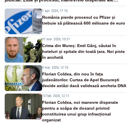
Sistemului
1 apr. 2026, 17:16
România pierde procesul cu Pfizer și
trebuie să plătească 600 milioane de euro
31 mar. 2026, 10:31
Crima din Mureș: Emil Gânj, căutat în
hoteluri și spitale din toată țara. Noi piste
în anchetă
9 mar. 2026, 12:10
Florian Coldea, din nou în fața
judecătorilor. Curtea de Apel București
decide astăzi dacă validează ancheta DNA
13 feb. 2026, 12:11
Florian Coldea, noi manevre disperate
pentru a scăpa de dosarul privind
constituirea unui grup infracțional
organizat