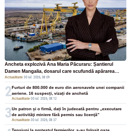
Ancheta explozivă Ana Maria Păcuraru: Șantierul
Damen Mangalia, dosarul care scufundă apărarea
Actualitate
·
30 iul. 2026, 08:09
României
2
Furturi de 800.000 de euro din aeronavele unei companii
aeriene. 16 suspecți, vizați de anchetă
Actualitate
-
30 iul. 2026, 08:12
3
Un patron și o firmă, dați în judecată pentru „executare
de activităţi miniere fără permis sau licenţă”
Actualitate
-
30 iul. 2026, 08:37
Tensiuni la protestul fermierilor, s-au folosit gaze