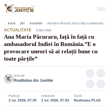
Acasă
Știri
Actualitate
Ana Maria Păcuraru, față în față cu ambasadorul Indiei în România.”E o provocare uneori să ai relații bune cu toate părțile”
·
ACTUALITATE
2 min citire
Ana Maria Păcuraru, față în față cu
ambasadorul Indiei în România.”E o
provocare uneori să ai relații bune cu
toate părțile”
Scris de
Realitatea din Justitie
Publicat
Actualizat
Sursă
2 iul. 2026, 07:30
2 iul. 2026, 07:52
Realitatea PLUS