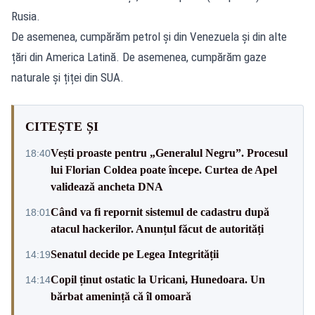
Rusia.
De asemenea, cumpărăm petrol și din Venezuela și din alte
țări din America Latină. De asemenea, cumpărăm gaze
naturale și țiței din SUA.
CITEȘTE ȘI
Vești proaste pentru „Generalul Negru”. Procesul
18:40
lui Florian Coldea poate începe. Curtea de Apel
validează ancheta DNA
Când va fi repornit sistemul de cadastru după
18:01
atacul hackerilor. Anunțul făcut de autorități
Senatul decide pe Legea Integrității
14:19
Copil ținut ostatic la Uricani, Hunedoara. Un
14:14
bărbat amenință că îl omoară