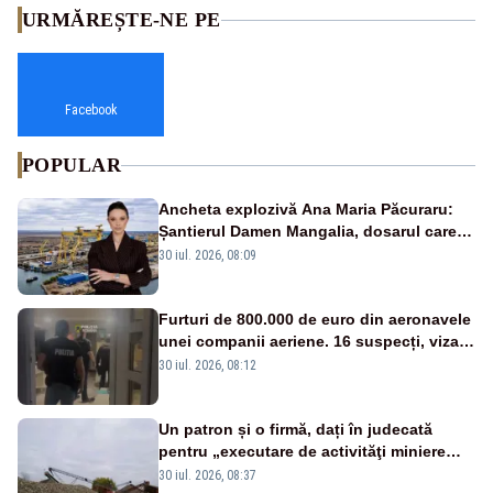
URMĂREȘTE-NE PE
Facebook
POPULAR
Ancheta explozivă Ana Maria Păcuraru:
Șantierul Damen Mangalia, dosarul care
scufundă apărarea României
30 iul. 2026, 08:09
Furturi de 800.000 de euro din aeronavele
unei companii aeriene. 16 suspecți, vizați
de anchetă
30 iul. 2026, 08:12
Un patron și o firmă, dați în judecată
pentru „executare de activităţi miniere
fără permis sau licenţă”
30 iul. 2026, 08:37