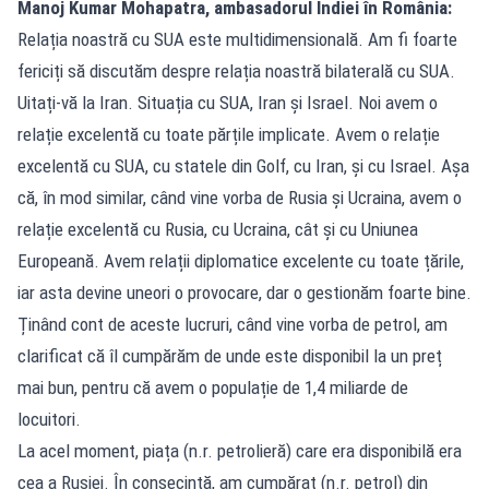
Manoj Kumar Mohapatra, ambasadorul Indiei în România:
Relația noastră cu SUA este multidimensională. Am fi foarte
fericiți să discutăm despre relația noastră bilaterală cu SUA.
Uitați-vă la Iran. Situația cu SUA, Iran și Israel. Noi avem o
relație excelentă cu toate părțile implicate. Avem o relație
excelentă cu SUA, cu statele din Golf, cu Iran, și cu Israel. Așa
că, în mod similar, când vine vorba de Rusia și Ucraina, avem o
relație excelentă cu Rusia, cu Ucraina, cât și cu Uniunea
Europeană. Avem relații diplomatice excelente cu toate țările,
iar asta devine uneori o provocare, dar o gestionăm foarte bine.
Ținând cont de aceste lucruri, când vine vorba de petrol, am
clarificat că îl cumpărăm de unde este disponibil la un preț
mai bun, pentru că avem o populație de 1,4 miliarde de
locuitori.
La acel moment, piața (n.r. petrolieră) care era disponibilă era
cea a Rusiei. În consecință, am cumpărat (n.r. petrol) din