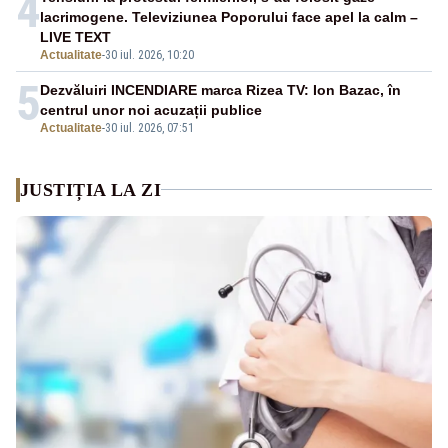
4
lacrimogene. Televiziunea Poporului face apel la calm –
LIVE TEXT
Actualitate
-
30 iul. 2026, 10:20
5
Dezvăluiri INCENDIARE marca Rizea TV: Ion Bazac, în
centrul unor noi acuzații publice
Actualitate
-
30 iul. 2026, 07:51
JUSTIȚIA LA ZI