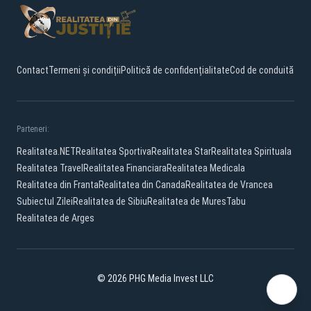
Contact
Termeni și condiții
Politică de confidențialitate
Cod de conduită
Parteneri:
Realitatea.NET
Realitatea Sportiva
Realitatea Star
Realitatea Spirituala
Realitatea Travel
Realitatea Financiara
Realitatea Medicala
Realitatea din Franta
Realitatea din Canada
Realitatea de Vrancea
Subiectul Zilei
Realitatea de Sibiu
Realitatea de Mures
Tabu
Realitatea de Arges
© 2026 PHG Media Invest LLC
Facebook