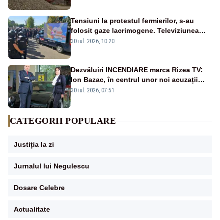
Tensiuni la protestul fermierilor, s-au
folosit gaze lacrimogene. Televiziunea
Poporului face apel la calm – LIVE TEXT
30 iul. 2026, 10:20
Dezvăluiri INCENDIARE marca Rizea TV:
Ion Bazac, în centrul unor noi acuzații
publice
30 iul. 2026, 07:51
CATEGORII POPULARE
Justiția la zi
Jurnalul lui Negulescu
Dosare Celebre
Actualitate