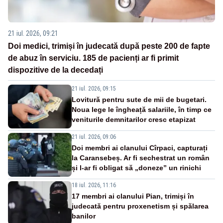
21 iul. 2026, 09:21
Doi medici, trimiși în judecată după peste 200 de fapte
de abuz în serviciu. 185 de pacienți ar fi primit
dispozitive de la decedați
21 iul. 2026, 09:15
Lovitură pentru sute de mii de bugetari.
Noua lege le îngheață salariile, în timp ce
veniturile demnitarilor cresc etapizat
21 iul. 2026, 09:06
Doi membri ai clanului Cîrpaci, capturați
la Caransebeș. Ar fi sechestrat un român
și l-ar fi obligat să „doneze” un rinichi
18 iul. 2026, 11:16
17 membri ai clanului Pian, trimiși în
judecată pentru proxenetism și spălarea
banilor