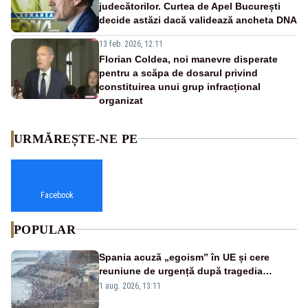
judecătorilor. Curtea de Apel București
decide astăzi dacă validează ancheta DNA
13 feb. 2026, 12:11
Florian Coldea, noi manevre disperate
pentru a scăpa de dosarul privind
constituirea unui grup infracțional
organizat
URMĂREȘTE-NE PE
Facebook
POPULAR
Spania acuză „egoism” în UE și cere
reuniune de urgență după tragedia
migranților din Ceuta. Zeci de oameni au
1 aug. 2026, 13:11
murit