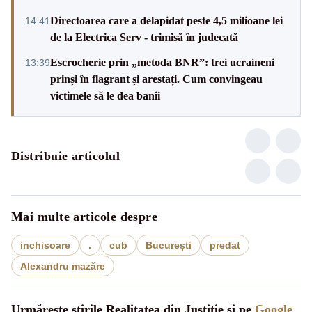
Directoarea care a delapidat peste 4,5 milioane lei
14:41
de la Electrica Serv - trimisă în judecată
Escrocherie prin „metoda BNR”: trei ucraineni
13:39
prinși în flagrant și arestați. Cum convingeau
victimele să le dea banii
Distribuie articolul
Mai multe articole despre
inchisoare
.
cub
București
predat
Alexandru mazăre
Urmărește știrile Realitatea din Justitie și pe
Google