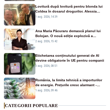
Lovitură după lovitură pentru blonda lui
Coldea în dosarul drogurilor. Alessia
Păcuraru explică decizia magistraților
1 aug. 2026, 14:39
Ana Maria Păcuraru demască planul lui
Bolojan. O nouă ediție explozivă a
emisiunii „Miza Zilei” la Realitatea PLUS
2 aug. 2026, 15:42
Etichetarea conținutului generat de AI
devine obligatorie în UE pentru companii
3 aug. 2026, 08:51
România, la limita tehnică a importurilor
de energie. Prețurile cresc alarmant -
Analiză Realitatea Plus
1 aug. 2026, 09:46
CATEGORII POPULARE