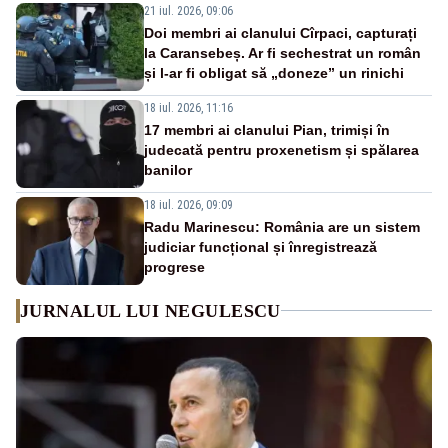
21 iul. 2026, 09:06
Doi membri ai clanului Cîrpaci, capturați
la Caransebeș. Ar fi sechestrat un român
și l-ar fi obligat să „doneze” un rinichi
18 iul. 2026, 11:16
17 membri ai clanului Pian, trimiși în
judecată pentru proxenetism și spălarea
banilor
18 iul. 2026, 09:09
Radu Marinescu: România are un sistem
judiciar funcțional și înregistrează
progrese
JURNALUL LUI NEGULESCU