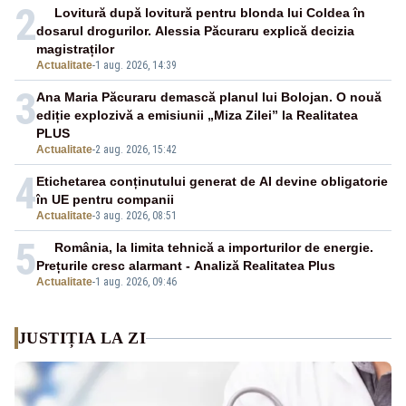
2
Lovitură după lovitură pentru blonda lui Coldea în
dosarul drogurilor. Alessia Păcuraru explică decizia
magistraților
Actualitate
-
1 aug. 2026, 14:39
3
Ana Maria Păcuraru demască planul lui Bolojan. O nouă
ediție explozivă a emisiunii „Miza Zilei” la Realitatea
PLUS
Actualitate
-
2 aug. 2026, 15:42
4
Etichetarea conținutului generat de AI devine obligatorie
în UE pentru companii
Actualitate
-
3 aug. 2026, 08:51
5
România, la limita tehnică a importurilor de energie.
Prețurile cresc alarmant - Analiză Realitatea Plus
Actualitate
-
1 aug. 2026, 09:46
JUSTIȚIA LA ZI