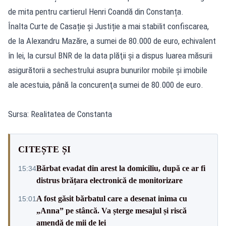
de mita pentru cartierul Henri Coandă din Constanța.
Înalta Curte de Casație și Justiție a mai stabilit confiscarea,
de la Alexandru Mazăre, a sumei de 80.000 de euro, echivalent
în lei, la cursul BNR de la data plăţii şi a dispus luarea măsurii
asigurătorii a sechestrului asupra bunurilor mobile şi imobile
ale acestuia, până la concurenţa sumei de 80.000 de euro.
Sursa: Realitatea de Constanta
CITEȘTE ȘI
Bărbat evadat din arest la domiciliu, după ce ar fi
15:34
distrus brățara electronică de monitorizare
A fost găsit bărbatul care a desenat inima cu
15:01
„Anna” pe stâncă. Va șterge mesajul și riscă
amendă de mii de lei