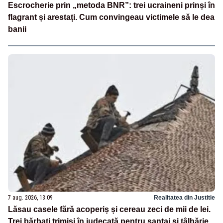
Escrocherie prin „metoda BNR”: trei ucraineni prinși în
flagrant și arestați. Cum convingeau victimele să le dea
banii
7 aug. 2026, 13:09
Realitatea din Justitie
Lăsau casele fără acoperiș și cereau zeci de mii de lei.
Trei bărbați trimiși în judecată pentru șantaj și tâlhărie