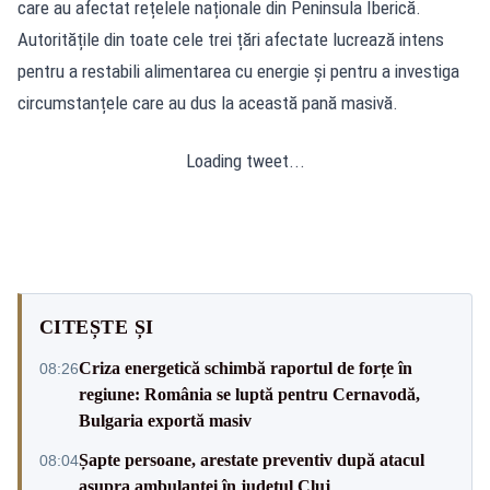
care au afectat rețelele naționale din Peninsula Iberică.
Autoritățile din toate cele trei țări afectate lucrează intens
pentru a restabili alimentarea cu energie și pentru a investiga
circumstanțele care au dus la această pană masivă.
Loading tweet...
CITEȘTE ȘI
Criza energetică schimbă raportul de forțe în
08:26
regiune: România se luptă pentru Cernavodă,
Bulgaria exportă masiv
Șapte persoane, arestate preventiv după atacul
08:04
asupra ambulanței în județul Cluj