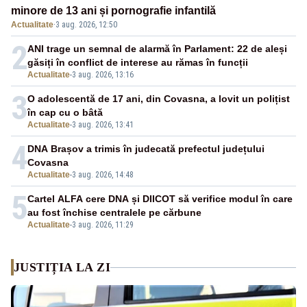
minore de 13 ani și pornografie infantilă
Actualitate
·
3 aug. 2026, 12:50
2
ANI trage un semnal de alarmă în Parlament: 22 de aleși
găsiți în conflict de interese au rămas în funcții
Actualitate
-
3 aug. 2026, 13:16
3
O adolescentă de 17 ani, din Covasna, a lovit un polițist
în cap cu o bâtă
Actualitate
-
3 aug. 2026, 13:41
4
DNA Brașov a trimis în judecată prefectul județului
Covasna
Actualitate
-
3 aug. 2026, 14:48
5
Cartel ALFA cere DNA și DIICOT să verifice modul în care
au fost închise centralele pe cărbune
Actualitate
-
3 aug. 2026, 11:29
JUSTIȚIA LA ZI