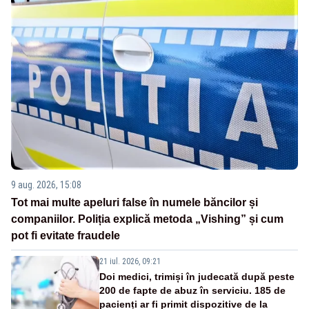
9 aug. 2026, 15:08
Tot mai multe apeluri false în numele băncilor și
companiilor. Poliția explică metoda „Vishing” și cum
pot fi evitate fraudele
21 iul. 2026, 09:21
Doi medici, trimiși în judecată după peste
200 de fapte de abuz în serviciu. 185 de
pacienți ar fi primit dispozitive de la