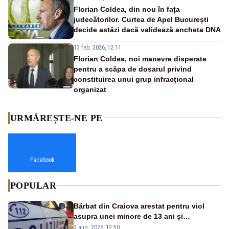
Florian Coldea, din nou în fața
judecătorilor. Curtea de Apel București
decide astăzi dacă validează ancheta DNA
13 feb. 2026, 12:11
Florian Coldea, noi manevre disperate
pentru a scăpa de dosarul privind
constituirea unui grup infracțional
organizat
URMĂREȘTE-NE PE
Facebook
POPULAR
Bărbat din Craiova arestat pentru viol
asupra unei minore de 13 ani și
pornografie infantilă
3 aug. 2026, 12:50