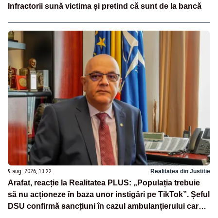
Infractorii sună victima și pretind că sunt de la bancă
9 aug. 2026, 13:22
Realitatea din Justitie
Arafat, reacție la Realitatea PLUS: „Populația trebuie
să nu acționeze în baza unor instigări pe TikTok”. Șeful
DSU confirmă sancțiuni în cazul ambulanțierului care a
oprit la piață