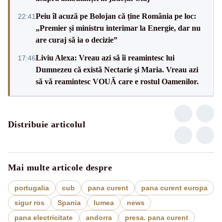
Peiu îl acuză pe Bolojan că ține România pe loc:
22:41
„Premier și ministru interimar la Energie, dar nu
are curaj să ia o decizie”
Liviu Alexa: Vreau azi sǎ îi reamintesc lui
17:46
Dumnezeu cǎ existǎ Nectarie şi Maria. Vreau azi
sǎ vǎ reamintesc VOUǍ care e rostul Oamenilor.
Distribuie articolul
Mai multe articole despre
portugalia
cub
pana curent
pana curent europa
sigur ros
Spania
lumea
news
pana electricitate
andorra
presa. pana curent