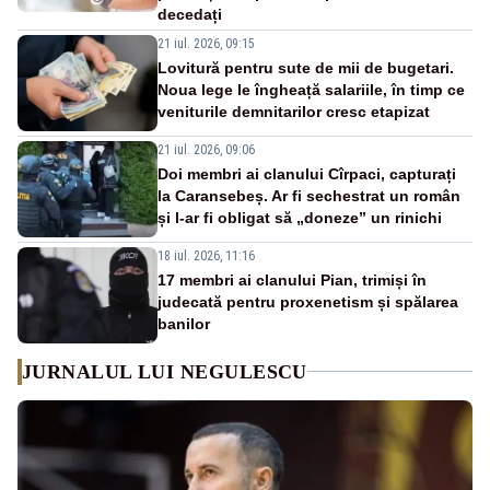
decedați
21 iul. 2026, 09:15
Lovitură pentru sute de mii de bugetari.
Noua lege le îngheață salariile, în timp ce
veniturile demnitarilor cresc etapizat
21 iul. 2026, 09:06
Doi membri ai clanului Cîrpaci, capturați
la Caransebeș. Ar fi sechestrat un român
și l-ar fi obligat să „doneze” un rinichi
18 iul. 2026, 11:16
17 membri ai clanului Pian, trimiși în
judecată pentru proxenetism și spălarea
banilor
JURNALUL LUI NEGULESCU