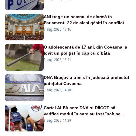
ANI trage un semnal de alarmă în
Parlament: 22 de aleși găsiți în conflict de
interese au rămas în funcții
3 aug. 2026, 13:16
O adolescentă de 17 ani, din Covasna, a
lovit un polițist în cap cu o bâtă
3 aug. 2026, 13:41
DNA Brașov a trimis în judecată prefectul
județului Covasna
3 aug. 2026, 14:48
Cartel ALFA cere DNA și DIICOT să
verifice modul în care au fost închise
centralele pe cărbune
3 aug. 2026, 11:29