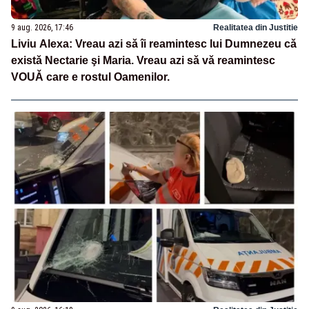
9 aug. 2026, 17:46
Realitatea din Justitie
Liviu Alexa: Vreau azi sǎ îi reamintesc lui Dumnezeu cǎ
existǎ Nectarie şi Maria. Vreau azi sǎ vǎ reamintesc
VOUǍ care e rostul Oamenilor.