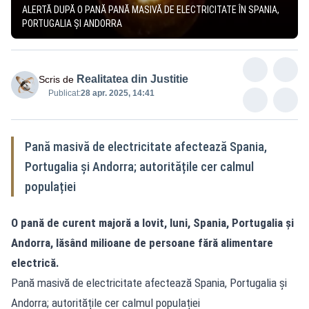
ALERTĂ DUPĂ O PANĂ PANĂ MASIVĂ DE ELECTRICITATE ÎN SPANIA,
PORTUGALIA ȘI ANDORRA
Realitatea din Justitie
Scris de
Publicat:
28 apr. 2025, 14:41
Pană masivă de electricitate afectează Spania,
Portugalia și Andorra; autoritățile cer calmul
populației
O pană de curent majoră a lovit, luni, Spania, Portugalia și
Andorra, lăsând milioane de persoane fără alimentare
electrică.
Pană masivă de electricitate afectează Spania, Portugalia și
Andorra; autoritățile cer calmul populației