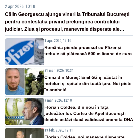
2 apr. 2026, 10:10
Călin Georgescu ajunge vineri la Tribunalul București
pentru contestația privind prelungirea controlului
judiciar. Ziua și procesul, manevrele disperate ale
Sistemului
1 apr. 2026, 17:16
România pierde procesul cu Pfizer și
trebuie să plătească 600 milioane de euro
31 mar. 2026, 10:31
Crima din Mureș: Emil Gânj, căutat în
hoteluri și spitale din toată țara. Noi piste
în anchetă
9 mar. 2026, 12:10
Florian Coldea, din nou în fața
judecătorilor. Curtea de Apel București
decide astăzi dacă validează ancheta DNA
13 feb. 2026, 12:11
Florian Coldea, noi manevre disperate