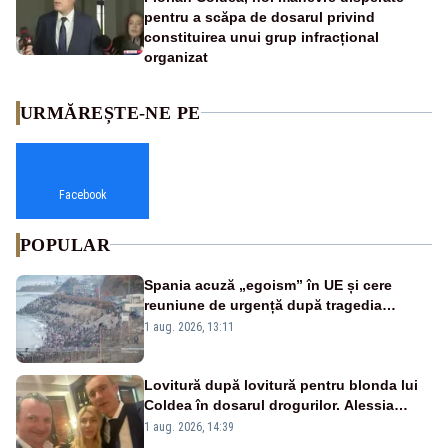
pentru a scăpa de dosarul privind
constituirea unui grup infracțional
organizat
URMĂREȘTE-NE PE
Facebook
POPULAR
Spania acuză „egoism” în UE și cere
reuniune de urgență după tragedia
migranților din Ceuta. Zeci de oameni au
1 aug. 2026, 13:11
murit
Lovitură după lovitură pentru blonda lui
Coldea în dosarul drogurilor. Alessia
Păcuraru explică decizia magistraților
1 aug. 2026, 14:39