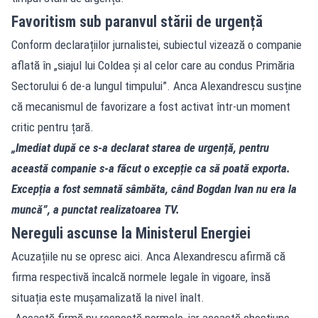
Favoritism sub paranvul stării de urgență
Conform declarațiilor jurnalistei, subiectul vizează o companie
aflată în „siajul lui Coldea și al celor care au condus Primăria
Sectorului 6 de-a lungul timpului”. Anca Alexandrescu susține
că mecanismul de favorizare a fost activat într-un moment
critic pentru țară.
„Imediat după ce s-a declarat starea de urgență, pentru
această companie s-a făcut o excepție ca să poată exporta.
Excepția a fost semnată sâmbăta, când Bogdan Ivan nu era la
muncă”, a punctat realizatoarea TV.
Nereguli ascunse la Ministerul Energiei
Acuzațiile nu se opresc aici. Anca Alexandrescu afirmă că
firma respectivă încalcă normele legale în vigoare, însă
situația este mușamalizată la nivel înalt.
„Această firmă nu respectă normele, iar această chestiune