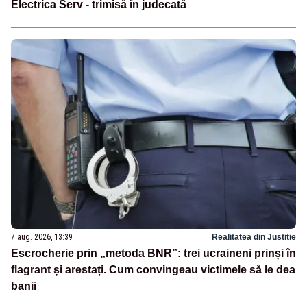
Electrica Serv - trimisă în judecată
7 aug. 2026, 13:39
Realitatea din Justitie
Escrocherie prin „metoda BNR”: trei ucraineni prinși în
flagrant și arestați. Cum convingeau victimele să le dea
banii