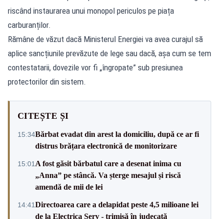
riscând instaurarea unui monopol periculos pe piața
carburanților.
Rămâne de văzut dacă Ministerul Energiei va avea curajul să
aplice sancțiunile prevăzute de lege sau dacă, așa cum se tem
contestatarii, dovezile vor fi „îngropate” sub presiunea
protectorilor din sistem.
CITEȘTE ȘI
Bărbat evadat din arest la domiciliu, după ce ar fi
15:34
distrus brățara electronică de monitorizare
A fost găsit bărbatul care a desenat inima cu
15:01
„Anna” pe stâncă. Va șterge mesajul și riscă
amendă de mii de lei
Directoarea care a delapidat peste 4,5 milioane lei
14:41
de la Electrica Serv - trimisă în judecată