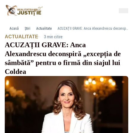
Acasă
Știri
Actualitate
ACUZAȚII GRAVE: Anca Alexandrescu deconspiră „excepția de sâmbătă” pentru o firmă din siajul lui Coldea
·
ACTUALITATE
3 min citire
ACUZAȚII GRAVE: Anca
Alexandrescu deconspiră „excepția de
sâmbătă” pentru o firmă din siajul lui
Coldea