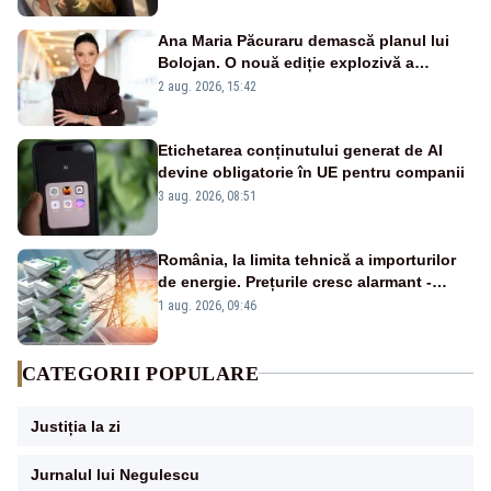
Ana Maria Păcuraru demască planul lui
Bolojan. O nouă ediție explozivă a
emisiunii „Miza Zilei” la Realitatea PLUS
2 aug. 2026, 15:42
Etichetarea conținutului generat de AI
devine obligatorie în UE pentru companii
3 aug. 2026, 08:51
România, la limita tehnică a importurilor
de energie. Prețurile cresc alarmant -
Analiză Realitatea Plus
1 aug. 2026, 09:46
CATEGORII POPULARE
Justiția la zi
Jurnalul lui Negulescu