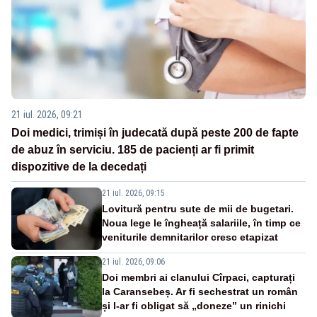
21 iul. 2026, 09:21
Doi medici, trimiși în judecată după peste 200 de fapte
de abuz în serviciu. 185 de pacienți ar fi primit
dispozitive de la decedați
21 iul. 2026, 09:15
Lovitură pentru sute de mii de bugetari.
Noua lege le îngheață salariile, în timp ce
veniturile demnitarilor cresc etapizat
21 iul. 2026, 09:06
Doi membri ai clanului Cîrpaci, capturați
la Caransebeș. Ar fi sechestrat un român
și l-ar fi obligat să „doneze” un rinichi