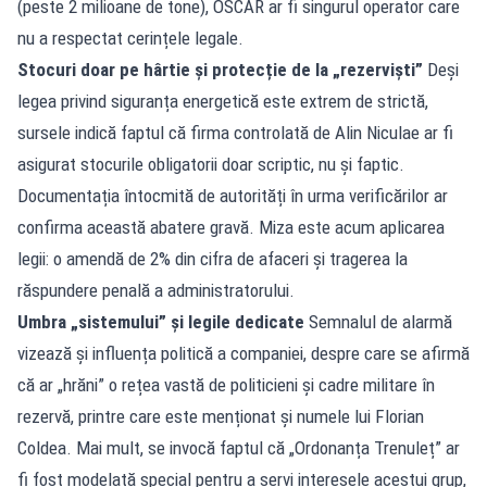
(peste 2 milioane de tone), OSCAR ar fi singurul operator care
nu a respectat cerințele legale.
Stocuri doar pe hârtie și protecție de la „rezerviști”
Deși
legea privind siguranța energetică este extrem de strictă,
sursele indică faptul că firma controlată de Alin Niculae ar fi
asigurat stocurile obligatorii doar scriptic, nu și faptic.
Documentația întocmită de autorități în urma verificărilor ar
confirma această abatere gravă. Miza este acum aplicarea
legii: o amendă de 2% din cifra de afaceri și tragerea la
răspundere penală a administratorului.
Umbra „sistemului” și legile dedicate
Semnalul de alarmă
vizează și influența politică a companiei, despre care se afirmă
că ar „hrăni” o rețea vastă de politicieni și cadre militare în
rezervă, printre care este menționat și numele lui Florian
Coldea. Mai mult, se invocă faptul că „Ordonanța Trenuleț” ar
fi fost modelată special pentru a servi interesele acestui grup,