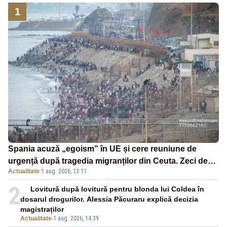
1
Spania acuză „egoism” în UE și cere reuniune de
urgență după tragedia migranților din Ceuta. Zeci de
Actualitate
·
1 aug. 2026, 13:11
oameni au murit
2
Lovitură după lovitură pentru blonda lui Coldea în
dosarul drogurilor. Alessia Păcuraru explică decizia
magistraților
Actualitate
-
1 aug. 2026, 14:39