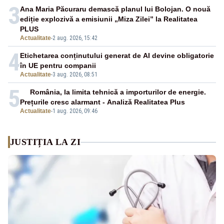
3
Ana Maria Păcuraru demască planul lui Bolojan. O nouă
ediție explozivă a emisiunii „Miza Zilei” la Realitatea
PLUS
Actualitate
-
2 aug. 2026, 15:42
4
Etichetarea conținutului generat de AI devine obligatorie
în UE pentru companii
Actualitate
-
3 aug. 2026, 08:51
5
România, la limita tehnică a importurilor de energie.
Prețurile cresc alarmant - Analiză Realitatea Plus
Actualitate
-
1 aug. 2026, 09:46
JUSTIȚIA LA ZI