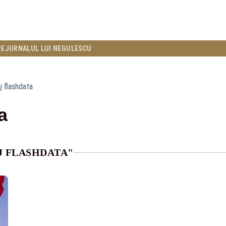
RE
JURNALUL LUI NEGULESCU
j flashdata
a
J FLASHDATA"