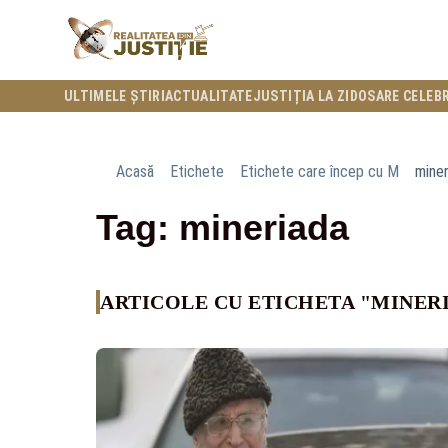
ULTIMELE ȘTIRI
ACTUALITATE
JUSTIȚIA LA ZI
DOSARE CELEB
Acasă
Etichete
Etichete care încep cu M
miner
Tag: mineriada
ARTICOLE CU ETICHETA "MINER