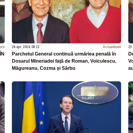
bre
26 apr. 2024, 08:22
Actualitate
25 
ÎN
Parchetul General continuă urmăriea penală în
Do
Dosarul Mineriadei faţă de Roman, Voiculescu,
Vo
Măgureanu, Cozma și Sârbu
au