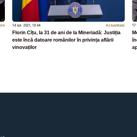
bre
14 iun. 2021, 10:44
Actualitate
17 
Florin Cîțu, la 31 de ani de la Mineriadă: Justiția
Mo
este încă datoare românilor în privința aflării
în
vinovaților
a