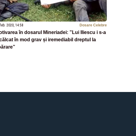
feb. 2020, 14:58
Dosare Celebre
tivarea în dosarul Mineriadei: ”Lui Iliescu i s-a
călcat în mod grav și iremediabil dreptul la
părare”