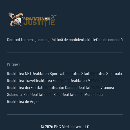
Contact
Termeni și condiții
Politică de confidențialitate
Cod de conduită
Parteneri:
Realitatea.NET
Realitatea Sportiva
Realitatea Star
Realitatea Spirituala
Realitatea Travel
Realitatea Financiara
Realitatea Medicala
Realitatea din Franta
Realitatea din Canada
Realitatea de Vrancea
Subiectul Zilei
Realitatea de Sibiu
Realitatea de Mures
Tabu
Realitatea de Arges
© 2026 PHG Media Invest LLC