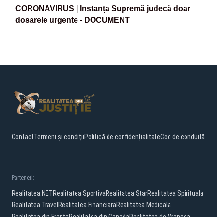
CORONAVIRUS | Instanța Supremă judecă doar
dosarele urgente - DOCUMENT
Contact
Termeni și condiții
Politică de confidențialitate
Cod de conduită
Parteneri:
Realitatea.NET
Realitatea Sportiva
Realitatea Star
Realitatea Spirituala
Realitatea Travel
Realitatea Financiara
Realitatea Medicala
Realitatea din Franta
Realitatea din Canada
Realitatea de Vrancea