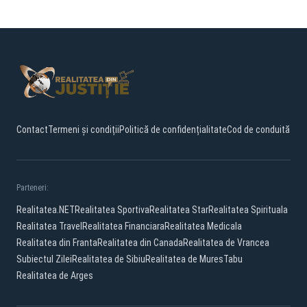
Contact
Termeni și condiții
Politică de confidențialitate
Cod de conduită
Parteneri:
Realitatea.NET
Realitatea Sportiva
Realitatea Star
Realitatea Spirituala
Realitatea Travel
Realitatea Financiara
Realitatea Medicala
Realitatea din Franta
Realitatea din Canada
Realitatea de Vrancea
Subiectul Zilei
Realitatea de Sibiu
Realitatea de Mures
Tabu
Realitatea de Arges