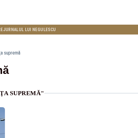
RE
JURNALUL LUI NEGULESCU
ţa supremă
mă
NŢA SUPREMĂ"