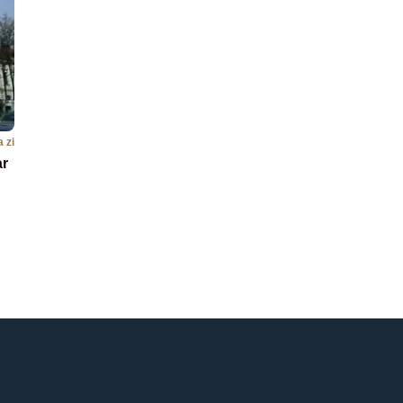
a zi
ar