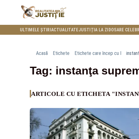
ULTIMELE ȘTIRI
ACTUALITATE
JUSTIȚIA LA ZI
DOSARE CELEB
Acasă
Etichete
Etichete care încep cu I
instan
Tag: instanţa supre
ARTICOLE CU ETICHETA "INSTA