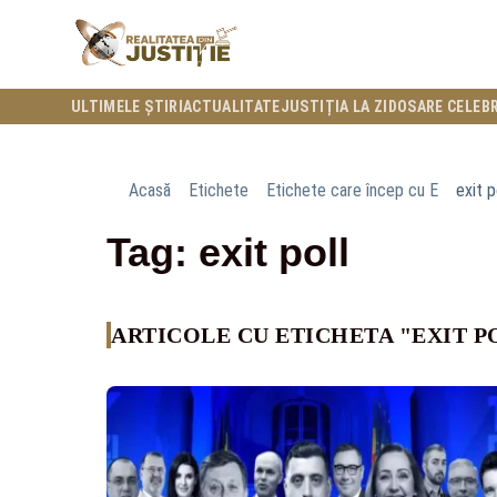
ULTIMELE ȘTIRI
ACTUALITATE
JUSTIȚIA LA ZI
DOSARE CELEB
Acasă
Etichete
Etichete care încep cu E
exit p
Tag: exit poll
ARTICOLE CU ETICHETA "EXIT P