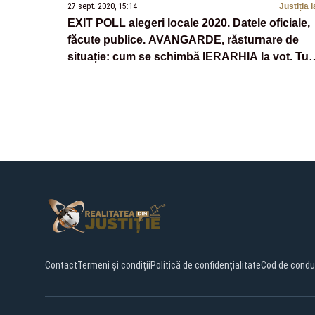
27 sept. 2020, 15:14
Justiția l
EXIT POLL alegeri locale 2020. Datele oficiale,
făcute publice. AVANGARDE, răsturnare de
situație: cum se schimbă IERARHIA la vot. Tu
decizi!
Contact
Termeni și condiții
Politică de confidențialitate
Cod de condu