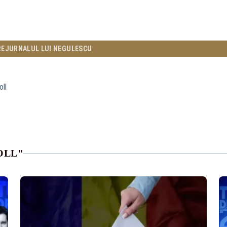
RE
JURNALUL LUI NEGULESCU
oll
OLL"