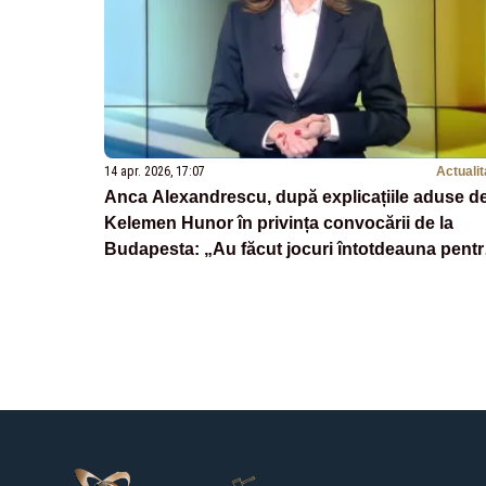
14 apr. 2026, 17:07
Actualit
Anca Alexandrescu, după explicațiile aduse d
Kelemen Hunor în privința convocării de la
Budapesta: „Au făcut jocuri întotdeauna pent
a primi bani!”