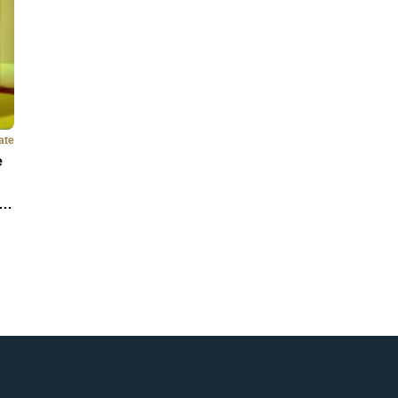
ate
e
ru