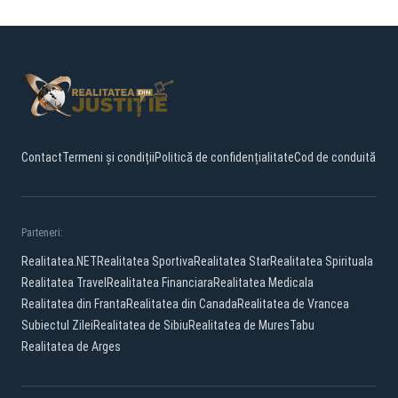
Contact
Termeni și condiții
Politică de confidențialitate
Cod de conduită
Parteneri:
Realitatea.NET
Realitatea Sportiva
Realitatea Star
Realitatea Spirituala
Realitatea Travel
Realitatea Financiara
Realitatea Medicala
Realitatea din Franta
Realitatea din Canada
Realitatea de Vrancea
Subiectul Zilei
Realitatea de Sibiu
Realitatea de Mures
Tabu
Realitatea de Arges