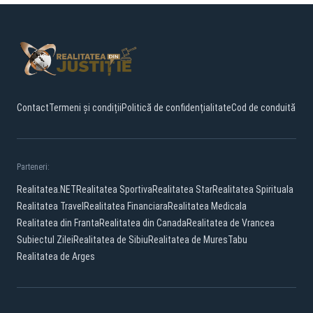
Contact
Termeni și condiții
Politică de confidențialitate
Cod de conduită
Parteneri:
Realitatea.NET
Realitatea Sportiva
Realitatea Star
Realitatea Spirituala
Realitatea Travel
Realitatea Financiara
Realitatea Medicala
Realitatea din Franta
Realitatea din Canada
Realitatea de Vrancea
Subiectul Zilei
Realitatea de Sibiu
Realitatea de Mures
Tabu
Realitatea de Arges