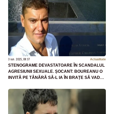
3 iun. 2025, 08:37
Actualitate
STENOGRAME DEVASTATOARE ÎN SCANDALUL
AGRESIUNII SEXUALE. ȘOCANT: BOUREANU O
INVITĂ PE TÂNĂRĂ SĂ-L IA ÎN BRAȚE SĂ VADĂ
”CE SIMTE”